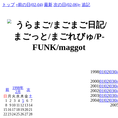
トップ
«前の日(02-04)
最新
次の日(02-06)»
追記
1998|
01
|
02
|
03
|
0
2000|
01
|
02
|
03
|
0
2001|
01
|
02
|
03
|
0
1998年
前
次
2002|
01
|
02
|
03
|
0
2月
2003|
01
|
02
|
03
|
0
日
月
火
水
木
金
土
2004|
01
|
02
|
03
|
0
1
2
3
4
5
6
7
2005
8
9
10
11
12
13
14
15
16
17
18
19
20
21
22
23
24
25
26
27
28