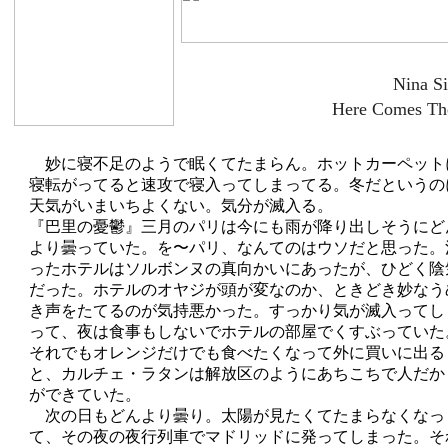
Nina S
Here Comes Th
妙に寝不足のようで眠くてたまらん。ホットカーペット
寝転がってると速攻で寝入ってしまってる。冬だというの
天気がいまいちよくない。気分が滅入る。
『巴里の憂鬱』三月のパリは今にも雨が降り出しそうにど
より曇っていた。を〜パリ、なんてのはウソだと思った。
ったホテルはソルボンヌの真向かいにあったが、ひどく陰
だった。ホテルのオヤジが頭が変なのか、ときどき妙なう
き声をたてるのが気持悪かった。すっかり気が滅入ってし
って、夜は食事もしないでホテルの部屋でくすぶっていた
それでもオレンジだけでも食べたくなって外に買いに出る
と、カルチェ・ラタンは解放区のようにあちこちで人だか
ができていた。
次の日もどんより曇り。太陽が見たくてたまらなくなっ
て、その夜の夜行列車でマドリッドに発ってしまった。そ