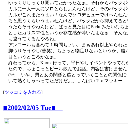
ゆっくりじっくり聞いてたかったなぁ。それからバックボ
カルに一人一人にソロとらしよんねんけど、そのバックボ
カルがこれまたうまい！なんでソロデビューでけへんねん
ろと思うくらいうまいねんけど、バックだから抑えてると
うたらそうやねんけど、ぱっと見た目にBadu みたいなち
としたカリスマ性というか存在感が薄いんよなぁ、そんな
も違うてくるんやろね。
アンコールも含めて１時間ちょい。まぁあれ以上やられた
脚つりそうやし(苦笑)、ちょっと物足りないというか、腹
目というところかなぁ。
終わってから、Karma行って、平日やしイベントやってな
たので、ちょこっとビール飲んでお話。内容は書けません
(^^;; いや、男と女の関係と歳とっていくこととの関係に
いて熱くしゃべってただけだよ。しんぱい？＞マッキー
[
ツッコミを入れる
]
■2002/02/05 Tue■