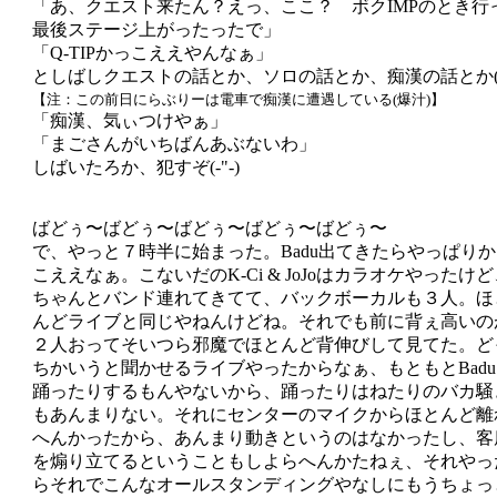
「あ、クエスト来たん？えっ、ここ？ ボクIMPのとき行
最後ステージ上がったったで」
「Q-TIPかっこええやんなぁ」
としばしクエストの話とか、ソロの話とか、痴漢の話とか(
【注：この前日にらぶりーは電車で痴漢に遭遇している(爆汁)】
「痴漢、気ぃつけやぁ」
「まごさんがいちばんあぶないわ」
しばいたろか、犯すぞ(-"-)
ばどぅ〜ばどぅ〜ばどぅ〜ばどぅ〜ばどぅ〜
で、やっと７時半に始まった。Badu出てきたらやっぱり
こええなぁ。こないだのK-Ci & JoJoはカラオケやったけど
ちゃんとバンド連れてきてて、バックボーカルも３人。ほ
んどライブと同じやねんけどね。それでも前に背ぇ高いの
２人おってそいつら邪魔でほとんど背伸びして見てた。ど
ちかいうと聞かせるライブやったからなぁ、もともとBadu
踊ったりするもんやないから、踊ったりはねたりのバカ騒
もあんまりない。それにセンターのマイクからほとんど離
へんかったから、あんまり動きというのはなかったし、客
を煽り立てるということもしよらへんかたねぇ、それやっ
らそれでこんなオールスタンディングやなしにもうちょっ