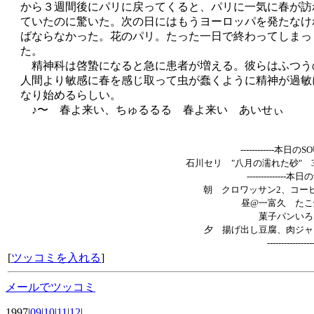
から３週間後にパリに戻ってくると、パリに一気に春が訪
ていたのに驚いた。次の日にはもうヨーロッパを発たなけ
ばならなかった。花のパリ。たった一日で終わってしまっ
た。
精神科は啓蟄になると急に患者が増える。彼らはふつう
人間より敏感に春を感じ取って虫が蠢くように精神が過敏
なり始めるらしい。
♪〜 春よ来い、ちゅるるる 春よ来い あいせぃ
------------本日のS
石川セリ "八月の濡れた砂" 3
--------------本
朝 クロワッサン2、コー
昼@一富久 たこ
菓子パンいろ
夕 揚げ出し豆腐、肉ジ
----------------
[
ツッコミを入れる
]
メールでツッコミ
1997|
09
|
10
|
11
|
12
|