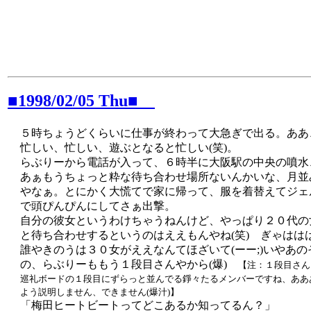
■1998/02/05 Thu■
５時ちょうどくらいに仕事が終わって大急ぎで出る。ああ
忙しい、忙しい、遊ぶとなると忙しい(笑)。
らぶりーから電話が入って、６時半に大阪駅の中央の噴水
あぁもうちょっと粋な待ち合わせ場所ないんかいな、月並
やなぁ。とにかく大慌てで家に帰って、服を着替えてジェ
で頭ぴんぴんにしてさぁ出撃。
自分の彼女というわけちゃうねんけど、やっぱり２０代の
と待ち合わせするというのはええもんやね(笑) ぎゃはは
誰やきのうは３０女がええなんてほざいて(ーー;)いやあの
の、らぶりーももう１段目さんやから(爆)
【注：１段目さん
巡礼ボードの１段目にずらっと並んでる錚々たるメンバーですね、ああ
よう説明しません、できません(爆汁)】
「梅田ヒートビートってどこあるか知ってるん？」