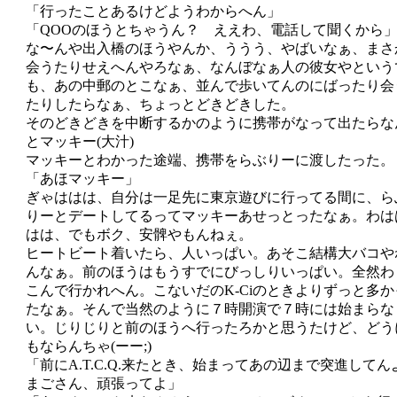
「行ったことあるけどようわからへん」
「QOOのほうとちゃうん？ ええわ、電話して聞くから
な〜んや出入橋のほうやんか、ううう、やばいなぁ、まさ
会うたりせえへんやろなぁ、なんぼなぁ人の彼女やという
も、あの中郵のとこなぁ、並んで歩いてんのにばったり会
たりしたらなぁ、ちょっとどきどきした。
そのどきどきを中断するかのように携帯がなって出たらな
とマッキー(大汁)
マッキーとわかった途端、携帯をらぶりーに渡したった。
「あほマッキー」
ぎゃははは、自分は一足先に東京遊びに行ってる間に、ら
りーとデートしてるってマッキーあせっとったなぁ。わは
はは、でもボク、安髀やもんねぇ。
ヒートビート着いたら、人いっぱい。あそこ結構大バコや
んなぁ。前のほうはもうすでにびっしりいっぱい。全然わ
こんで行かれへん。こないだのK-Ciのときよりずっと多か
たなぁ。そんで当然のように７時開演で７時には始まらな
い。じりじりと前のほうへ行ったろかと思うたけど、どう
もならんちゃ(ーー;)
「前にA.T.C.Q.来たとき、始まってあの辺まで突進してん
まごさん、頑張ってよ」