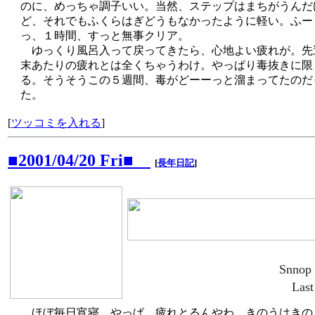
のに、めっちゃ調子いい。当然、ステップはまちがうんだ
ど、それでもふくらはぎどうもなかったように軽い。ふー
っ、１時間、すっと無事クリア。
ゆっくり風呂入って戻ってきたら、心地よい疲れが。先
末あたりの疲れとは全くちゃうわけ。やっぱり毒抜きに限
る。そうそうこの５週間、毒がどーーっと溜まってたのだ
た。
[
ツッコミを入れる
]
■2001/04/20 Fri■
[
長年日記
]
Snnop
Last
ほぼ毎日宵寝。やっぱ、疲れとるんやわ。きのうはきの