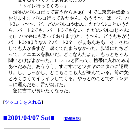
「トイレ行ってくるぅ」
渋谷のパルコだって言うからさぁ(←すでに東京弁伝染
おります)、パルコ行ってみたやん。あうう〜、ぱ、パ、
ト3ぃぃ〜〜、ど、どのパルコやねん、ただパルコという
ら、パート2でも、パート3でもない、ただのパルコじゃん
ぇ(←ハマ弁にも染っております)と、う〜ん、どうもちが
パート3のほうなん？パート2？ がぁああああ、そ、それ
しても人が多すぎ、暑くてたまらなかった。歩道にたちど
って、アニエスを脱いだ。どこなんだよぉ、もっとちゃん
聞いとけばよかった。1→3→2と回って、携帯に入れてみ
あ〜だみだ、あううう、すごすごとツタヤのスタバに逆戻
り。し、しっかし、どこもここも人が並んでいる。前の女
とろくさくてイライラしてくる。やっとのことでグランデ
口に運んだら、舌が焼けた。
急に吉牛が食いたくなった。
[
ツッコミを入れる
]
■2001/04/07 Sat■
[
長年日記
]