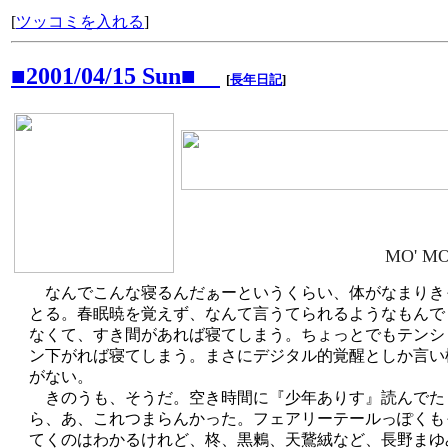
[
ツッコミを入れる
]
■2001/04/15 Sun■
[
長年日記
]
MO' M
なんでこんな寝るんだぁーというくらい、体がなまりき
とる。春眠暁を覚えず、なんて言うてられるようなもんで
なくて、すき間があれば寝てしまう。ちょっとでもテンシ
ン下がれば寝てしまう。まさにデジタル的覚醒としか言い
がない。
きのうも、そうだ。空き時間に『少年ありす』読んでた
ら、あ、これつまらんかった。フェアリーテールっぽくも
てくのはわかるけれど、柊、黒鶫、天鵞絨など、長野まゆ