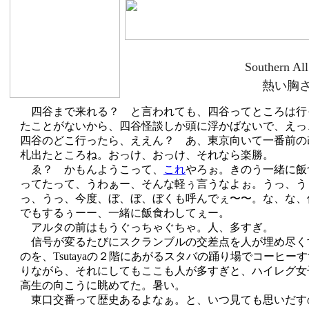
Southern All
熱い胸
四谷まで来れる？ と言われても、四谷ってところは行
たことがないから、四谷怪談しか頭に浮かばないで、えっ
四谷のどこ行ったら、ええん？ あ、東京向いて一番前の
札出たところね。おっけ、おっけ、それなら楽勝。
ゑ？ かもんようこって、
これ
やろぉ。きのう一緒に飯
ってたって、うわぁー、そんな軽ぅ言うなよぉ。うっ、う
っ、うっ、今度、ぼ、ぼ、ぼくも呼んでぇ〜〜。な、な、
でもするぅーー、一緒に飯食わしてぇー。
アルタの前はもうぐっちゃぐちゃ。人、多すぎ。
信号が変るたびにスクランブルの交差点を人が埋め尽く
のを、Tsutayaの２階にあがるスタバの踊り場でコーヒー
りながら、それにしてもここも人が多すぎと、ハイレグ女
高生の向こうに眺めてた。暑い。
東口交番って歴史あるよなぁ。と、いつ見ても思いだす