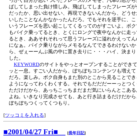
っかく自分が思いついたフレーズのメモを、汽車の窓から
ばしてしまった負け惜しみ。飛ばしてしまったフレーズが
だったか、思い出せない、再現できないんだから、どうせ
いしたことなんかなかったんだろ。でもそれを逆手に、こ
いうフレーズを思い起こしてくるってのがすごいよ。ボク
もバイク乗ってるとき、とくにロングで夜中なんかに走っ
るとき、ああそれそれって思うフレーズに溢れかえってん
になぁ。バイク乗りながらメモるなんてできるわけないか
ら、ぜぇーーんぶ風の中に置き去りに・・・ハイ、決まり
した。
KEYWORD
のサイトをやっとオープンすることができ
ッと一息。すごい人だから、ぼちぼちコンテンツも増えて
だろ。楽しみ。ボク自身もまた別のとこから見ることでき
ようになってわくわくする。それでもだだだーーっとつく
ただけだから、あっちこっちまだまだ気にいらんとこある
よね。いきなり完成させても、あと行き詰まるだけだから
ぼちぼちつくってくつもり。
[
ツッコミを入れる
]
■2001/04/27 Fri■
[
長年日記
]