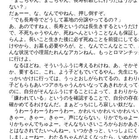
「まごちゃん、まごちゃん、長寿祈願しに行ったほうがよ
ない？」
だぁーー、な、なんでやねん、押し倒すぞ。
「でも長寿寺でどうして墓地の分譲やってるの？」
あ、あのですねぇ、長寿というのは長生きするというだけ
で、不死ちゃうやんか、死ねへんということなんも保証し
らんよ。長いこと生きた後に必ず死ぬことを前提にしてる
けやから、お墓も必要やろが。と、なんでこんなとこで、
んな状況で小理屈たれんなアカンねん。もっとロマンチッ
に行けよ。
なるほどね、そういうふうに考えるわけね、あ、そかそ
か、要するに、これ、よう子どもでいてるやん。先生にち
っかいかけに行っては、うっとおしがられてるの。まわり
子どもらもあいつアホちゃうんかいなってあきれかえって
のに、自分がそんなふうにすることによって、まわりから
「嫌われている」というのを確認することで、自分の存在
確かめてるわけなんだ。まぁどっちにしろ寂しい奴だな。
うわーうわーうわーうわー。かわいいかわいいかわいい
きゃー。きゃー。きゃー。声にならない。りかでちゅよー
りかちゃんでちゅよー。そんなちいさいころからおかあさ
とはなされてたいへんねー。いつかきっと、いっしょにく
しましょーねー、わたるちゃんがよくなったら、いぬがか