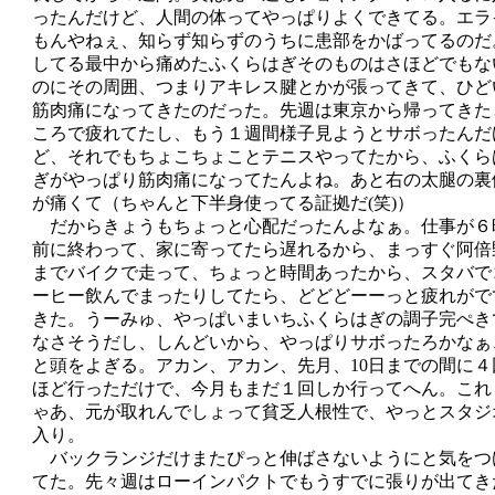
ったんだけど、人間の体ってやっぱりよくできてる。エラ
もんやねぇ、知らず知らずのうちに患部をかばってるのだ
してる最中から痛めたふくらはぎそのものはさほどでもな
のにその周囲、つまりアキレス腱とかが張ってきて、ひど
筋肉痛になってきたのだった。先週は東京から帰ってきた
ころで疲れてたし、もう１週間様子見ようとサボったんだ
ど、それでもちょこちょことテニスやってたから、ふくら
ぎがやっぱり筋肉痛になってたんよね。あと右の太腿の裏
が痛くて（ちゃんと下半身使ってる証拠だ(笑)）
だからきょうもちょっと心配だったんよなぁ。仕事が６
前に終わって、家に寄ってたら遅れるから、まっすぐ阿倍
までバイクで走って、ちょっと時間あったから、スタバで
ーヒー飲んでまったりしてたら、どどどーーっと疲れがで
きた。うーみゅ、やっぱいまいちふくらはぎの調子完ぺき
なさそうだし、しんどいから、やっぱりサボったろかなぁ
と頭をよぎる。アカン、アカン、先月、10日までの間に４
ほど行っただけで、今月もまだ１回しか行ってへん。これ
ゃあ、元が取れんでしょって貧乏人根性で、やっとスタジ
入り。
バックランジだけまたぴっと伸ばさないようにと気をつ
てた。先々週はローインパクトでもうすでに張りが出てき