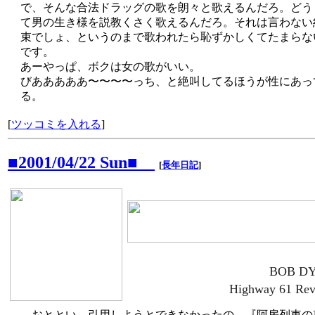
で、そんな合法ドラッグの歌を朗々と歌えるんだろ。どう
て男の生き様を説教くさく歌えるんだろ。それは言わない
束でしょ、というのまで歌われたら恥ずかしくてたまらな
です。
あーやっぱ、ボクは女の歌がいい。
びあああああ〜〜〜〜っち、と絶叫してるほうが性にあっ
る。
[
ツッコミを入れる
]
■2001/04/22 Sun■
[
長年日記
]
BOB D
Highway 61 Revi
おととい、引用しようとできなかったの、『阿房列車の