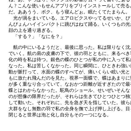
ん ? こんな使いもせんアプリをプリインストールして売る
だ。ああうう、ボク、もう寝んどぉ。眠たくてたまらん。
光が渦をまいている。エアロビクスやってるせいか、ぴ
んぴょんハイインパクトに跳びはねて踊る。いくつもの光
顔の上を通り過ぎる。
「する？」「なにを？」
航の中にいるようだと、最後に思った。私は限りなく沈
でいく。航の肩の皮膚の下で、彼の羽とともに、来るべき
化の時を私は待つ。銀色の蝶のひとつが私の中に入って私
なった。私は苦しくなかった。同じ瞬間に、ひときわ強い
動が脈打って、水面の蝶のすべてが、痛いくらい眩い光と
もに放たれ飛んだのを見た。視界一面蝶で、蝶はあまりに
が多く重なり合っていて、なおかつ距離が近すぎたので最
蝶とはわからなかった。駝鳥のショール、せいぜいそんな
のが想像の限界だったが、それらは生きてひとつひとつ独
して動いた。それぞれに、先を急ぎ天を指していた。彼ら
大群をなし無数の羽で私の全身を撫で上げ押し上げる。目
閉じると世界は泡と化し自分もその一つになる。