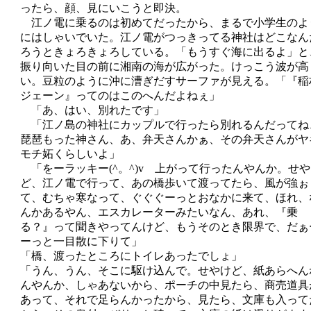
ったら、顔、見にいこうと即決。
江ノ電に乗るのは初めてだったから、まるで小学生のよ
にはしゃいでいた。江ノ電がつっきってる神社はどこなん
ろうときょろきょろしている。「もうすぐ海に出るよ」と
振り向いた目の前に湘南の海が広がった。けっこう波が高
い。豆粒のように沖に漕ぎだすサーファが見える。「『稲
ジェーン』ってのはこのへんだよねぇ」
「あ、はい、別れたです」
「江ノ島の神社にカップルで行ったら別れるんだってね
琵琶もった神さん、あ、弁天さんかぁ、その弁天さんがヤ
モチ妬くらしいよ」
「をーラッキー(^。^)v 上がって行ったんやんか。せ
ど、江ノ電で行って、あの橋歩いて渡ってたら、風が強ぉ
て、むちゃ寒なって、ぐぐぐーっとおなかに来て、ほれ、
んかあるやん、エスカレーターみたいなん、あれ、『乗
る？』って聞きやってんけど、もうそのとき限界で、だぁ
ーっと一目散に下りて」
「橋、渡ったところにトイレあったでしょ」
「うん、うん、そこに駆け込んで。せやけど、紙あらへん
んやんか、しゃあないから、ポーチの中見たら、商売道具
あって、それで足らんかったから、見たら、文庫も入って