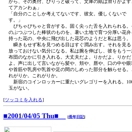
から、その奥付、びりっと破って、文庫の紙は滑りがよす
てアカンわぁ」
「自分のことしか考えてないです、彼女。優しくないで
す。」
ぴちゃぴちゃと音がする。固く尖った舌を入れられる。
のぶつぶつした棒状のものを、暑い土地で育つ分厚い花弁
持った花の、中央に飛び出した花芯のようだと私は思う。
瞬きもせず私を見つめる目はすぐ潤み出す。それを見る
放っておけない気分になる。私は腕を伸ばし、彼をもう一
布団のなかに引き入れる。大丈夫だよ。りかだよ。りかだ
よ。声に出して言いながら髪や、頬や、唇や、口の中や眼
や首筋や乳房や乳首や足の間のしめった部分を触らせる。
れがりか。これがりか。
新宿のコインロッカーに重たいグレゴリーを入れる。10
玉がない。
[
ツッコミを入れる
]
■2001/04/05 Thu■
[
長年日記
]