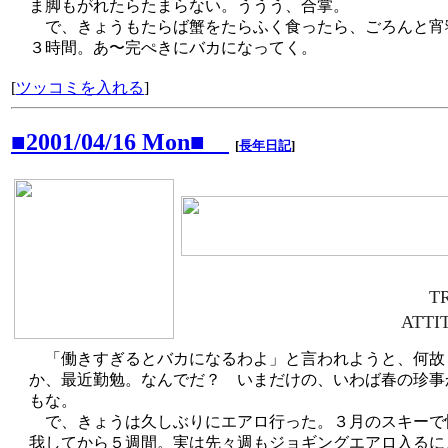
ま脚もがれたらたまらない。ううう、合掌。
で、きょうもたらば蟹をたらふく食ったら、ごろんと宵
３時間。あ〜完ぺきにバカになってく。
[
ツッコミを入れる
]
■2001/04/16 Mon■
[
長年日記
]
T
ATTI
「働きすぎるとバカになるわよ」と言われようと、何故
か、最近勤勉。なんでだ？ いまだけの、いわば春の珍事
もな。
で、きょうは久しぶりにエアロ行った。３月のスキーで
我してから５週間。実は先々週もジョギングエアロ入るに