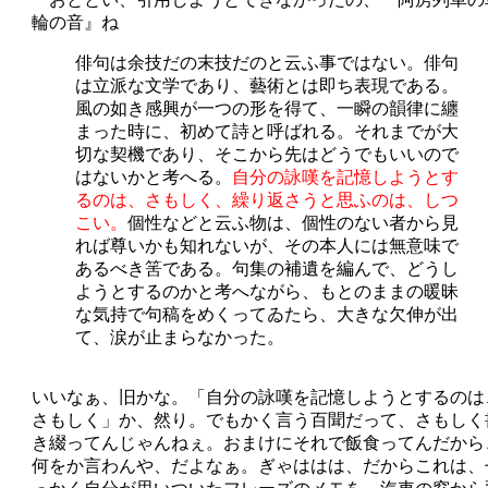
輪の音』ね
俳句は余技だの末技だのと云ふ事ではない。俳句
は立派な文学であり、藝術とは即ち表現である。
風の如き感興が一つの形を得て、一瞬の韻律に纏
まった時に、初めて詩と呼ばれる。それまでが大
切な契機であり、そこから先はどうでもいいので
はないかと考へる。
自分の詠嘆を記憶しようとす
るのは、さもしく、繰り返さうと思ふのは、しつ
こい。
個性などと云ふ物は、個性のない者から見
れば尊いかも知れないが、その本人には無意味で
あるべき筈である。句集の補遺を編んで、どうし
ようとするのかと考へながら、もとのままの暖昧
な気持で句稿をめくってゐたら、大きな欠伸が出
て、涙が止まらなかった。
いいなぁ、旧かな。「自分の詠嘆を記憶しようとするのは
さもしく」か、然り。でもかく言う百聞だって、さもしく
き綴ってんじゃんねぇ。おまけにそれで飯食ってんだから
何をか言わんや、だよなぁ。ぎゃははは、だからこれは、