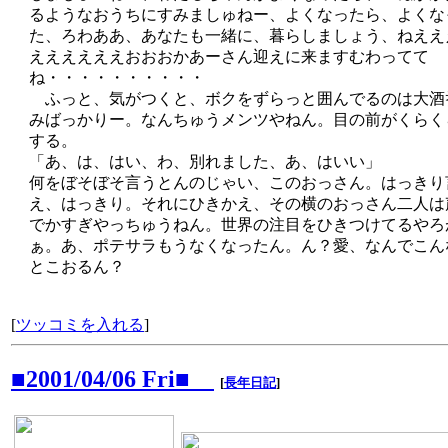
るようなおうちにすみましゅねー、よくなったら、よくな
た、ろわああ、あなたも一緒に、暮らしましょう、ねええ
ええええええおおおかあーさん迎えに来ますむわってて
ね・・・・・・・・・・
ふっと、気がつくと、ボクをずらっと囲んでるのは大酒
みばっかりー。なんちゅうメンツやねん。目の前がくらく
する。
「あ、は、はい、わ、別れました、あ、はいい」
何をぼそぼそ言うとんのじゃい、このおっさん。はっきり
え、はっきり。それにひきかえ、その横のおっさん二人は
でかすぎやっちゅうねん。世界の注目をひきつけてるやろ
ぁ。あ、ポテサラもうなくなったん。ん？愛、なんでこん
とこおるん？
[
ツッコミを入れる
]
■2001/04/06 Fri■
[
長年日記
]