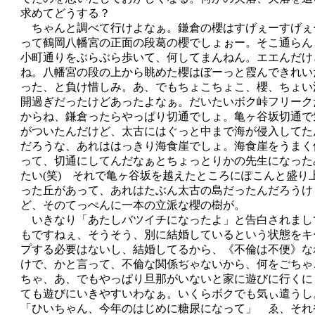
求めてどうする？
ちゃんと調べて行けよなぁ。鎌倉の櫻はすげぇーすげぇ
って鶴岡八幡宮の正面の段葛の櫻でしょぉー。そこ通らん
小町通りをぶらぶら歩いて、何してまんねん。エエんだけ
ね。八幡宮の段の上から眺めた櫻はぼーっと霞んできれい
った、と負け惜しみ。あ、でもちょこちょこ、櫻、ちょい
開過ぎだったけどあったよなぁ。だいたいボク峠フリーク
からね、鎌倉ったらやっぱり切通でしょ。亀ヶ谷坂切通で
がついたんだけど、太古にはぐっと中まで海が侵入してた
だろうな、あれははっきり海食崖でしょ。海食崖をうまく
って、切通にしてんだなぁとちょっとりかの先生になった
たい(笑) それで亀ヶ谷坂を越えたところにぽこんと盛り
った丘があって、あれはたぶん太古の島だったんだろうけ
ど、そのてっぺんに一本の立派な櫻の樹が。
いきなり「あたしバツイチになったよ」と告白されまし
もですねぇ、そうそう、別に結婚しているという状態をキ
プする必要はないし、結婚してるから、《不倫は不便》な
けで、かと言って、不倫な関係ぢゃないから、何をごちゃ
ちゃ、あ、でもやっぱり旦那がいないと家に遊びに行くに
ても遊びにいきやすいわなぁ。いくらボクでも気ぃ遣うし
「ひいちゃん、今年のはじめに糖尿になって」 ゑ、それ