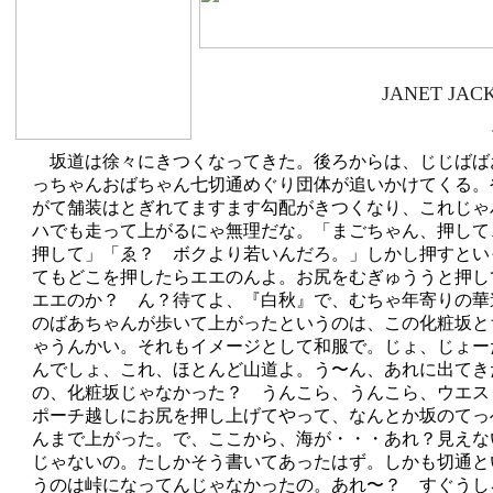
JANET JAC
坂道は徐々にきつくなってきた。後ろからは、じじばば
っちゃんおばちゃん七切通めぐり団体が追いかけてくる。
がて舗装はとぎれてますます勾配がきつくなり、これじゃ
ハでも走って上がるにゃ無理だな。「まごちゃん、押して
押して」「ゑ？ ボクより若いんだろ。」しかし押すとい
てもどこを押したらエエのんよ。お尻をむぎゅううと押し
エエのか？ ん？待てよ、『白秋』で、むちゃ年寄りの華
のばあちゃんが歩いて上がったというのは、この化粧坂と
ゃうんかい。それもイメージとして和服で。じょ、じょー
んでしょ、これ、ほとんど山道よ。う〜ん、あれに出てき
の、化粧坂じゃなかった？ うんこら、うんこら、ウエス
ポーチ越しにお尻を押し上げてやって、なんとか坂のてっ
んまで上がった。で、ここから、海が・・・あれ？見えな
じゃないの。たしかそう書いてあったはず。しかも切通と
うのは峠になってんじゃなかったの。あれ〜？ すぐうし