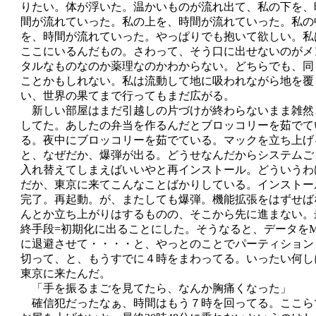
りたい。体が浮いた。温かいものが流れ出て、私の下を、
間が流れていった。私の上を、時間が流れていった。私の
を、時間が流れていった。やっぱりでも抱いて欲しい。私
ここにいるんだもの。さわって、そう口に出せないのがメ
タルなものなのか薬理なのかわからない。どちらでも、同
ことかもしれない。私は流動して地に吸われながら地を覆
い、世界の果てまで行ってもまだ広がる。
新しい部屋はまだ引越しの片づけが終わらないまま雑然
してた。あしたの弁当を作るんだとブロッコリーを茹でて
る。夜中にブロッコリーを茹でている。マックを立ち上げ
と、なぜだか、爆弾が出る。どうせなんだからシステムご
入れ替えてしまえばいいやと再インストール。どういうわ
だか、東京に来てこんなことばかりしている。インストー
完了。再起動。が、またしても爆弾。機能拡張をはずせば
んとか立ち上がりはするものの、そこから先に進まない。
終手段=初期化に出ることにした。そうなると、データを
に退避させて・・・・と、やっとのことでパーティション
切って、と、もうすでに４時をまわってる。いったい何し
東京に来たんだ。
「手を振るまごを見てたら、なんか胸痛くなった」
確信犯だったなぁ、時間はもう７時を回ってる。ここら