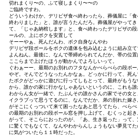
切れまくり〜の、ふて寝しまくり〜〜の
ご臨終ですわ。
どういうわけか、デリピザ食べ終わったら、葬儀屋に「食
終わりました」と、誰が言うたんだろ。葬儀屋がやってき
て、「じゃあ納棺します」と、食べ終わったデリピザの段
ールの、上にボクを安置して
そーーやぁ、死んだんわ、ボク自身なんやわ
デリピザ段ボールをボクの遺体を包み込むように組み立て
よんねん。最後に、なんで帯締められてんだか、帯の位置
ここらまで上げたほうが動かんでよろしいって。
ぐわぁーー、最期のお別れのフタなんかぺらぺらの段ボー
やぞ。そんでどうなったんかなぁ。どっかに行って、死ん
たボクがどっかに遊びに行ってしもとって、最終がもうな
から、誰かの家に行かなしゃあないというのに、これも誰
わからん女が一緒で、たぶんその誰かさんの家でその女と
イクラブって思うてるのに、なんでだか、弟の別れた嫁さ
がそこにくっついて来て困ったなあと思うてたら、ぺらぺ
の最期のお別れの段ボール窓を押し上げて、むくっと起き
がって、そこらにおったのが、「あ、生き返った」って、
に驚くでもなくて、なんやわからんしょうもない夢見てた
に気がついたら１１時だった。