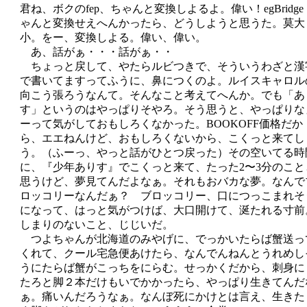
君ね、ボクのfep、ちゃんと変換しよるよ。偉い！egBridge
ゃんと変換せえへんかったら、どうしようと思うた。莫大
小。をー、変換しよる。偉い、偉い。
あ、話がぁ・・・話がぁ・・
ちょっと戻して、やたらルビつきで、そういうわざと漢
で書いてますってふうに、鼻につくのよ。ルイスキャロル
向こう張ろうなんて。そんなこと考えてへんか。でも「あ
す」というのはやっぱりそやろ。そう思うと、やっぱりな
ーって気がしておもしろくなかった。BOOKOFF価格だか
ら、エエねんけど、おもしろくないから、こくっと来てし
う。（ふーっ、やっと話がひとつ戻った）その空いてる時
に、『少年ありす』でこくっと来て、たった2〜3分のこと
思うけど、夢見てんだよなぁ。それもおバカな夢。なんで
ロッコリーなんだぁ？ ブロッコリー、口につっこまれそ
になって、はっと気がつけば、大口開けて、涎たれる寸前
しまりのないこと、じじいだ。
つよちゃんが北海道のみやげに、でっかいたらば蟹送っ
くれて、クール宅急便あけたら、なんでんねんとうれめし
うにたらば蟹がこっちをにらむ。せっかくだから、刺身に
たろと脚２本だけもいでかかったら、やっぱり生きてんだ
ぁ。痛いんだろうなぁ。なんぼ死にかけとは言え、生きた