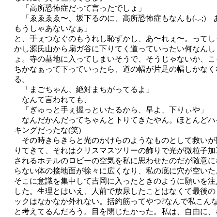
「高所恐怖症だって言ったでしょ」
「ゑゑゑゑ〜、坂下るのに、高所恐怖症もなんも(-.-;) 
もうしゃあないなぁ」
と、手ぇつなぐのもうれし恥ずかし、あ〜れぇ〜。ってし
かし源氏山から扇ガ谷に下りてく道っていったい何なんし
ょ。寺の墓地に入ってしまいそうで、そうじゃないか、こ
ちかなぁって下っていったら、道の幅が片足の幅しかなく
る。
「まごちゃん、絶対まちがってるよ」
なんて言われても、
「ぎゅっと手ぇ握っといたるから、早よ、下りぃや」
なんだかんだってちゃんと下りてきたやん。ほとんどハ
キングだったな(笑)
その時きらきらと光のかけらのようなものとして救いが
りてきて、それはクリスマスツリーの飾りで光が微粒子加
されるホテルのロビーの空気を私に思わせたのだが随意に
らない体の接地面が徐々に広くなり、私の底に穴が空いた
そこに意識を集中して吉岡に入ったときのように願いを注
した。生理とはいえ、人前で放尿したことはなくて最後の
ックはなかなか外れない。括約筋ってやつ?なんで私こん
と考えてるんだろう。目を閉じたかった。私は、自由に、