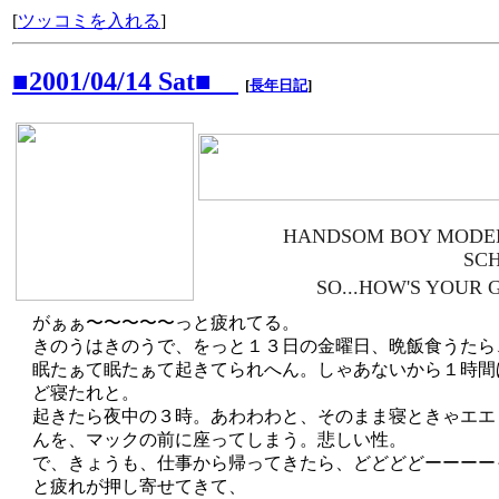
[
ツッコミを入れる
]
■2001/04/14 Sat■
[
長年日記
]
HANDSOM BOY MODE
SC
SO...HOW'S YOUR 
がぁぁ〜〜〜〜〜っと疲れてる。
きのうはきのうで、をっと１３日の金曜日、晩飯食うたら
眠たぁて眠たぁて起きてられへん。しゃあないから１時間
ど寝たれと。
起きたら夜中の３時。あわわわと、そのまま寝ときゃエエ
んを、マックの前に座ってしまう。悲しい性。
で、きょうも、仕事から帰ってきたら、どどどどーーーー
と疲れが押し寄せてきて、