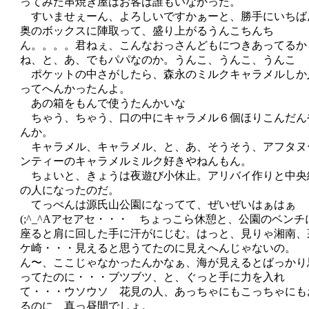
ってみた串焼き屋はお客は誰もいなかった。
すいませぇーん、よろしいですかぁーと、勝手にいちば
奥のボックスに陣取って、盛り上がるうんこちんち
ん。。。。君ねぇ、こんなおっさんどもにつきあってるか
ね、と、あ、でもパパなのか。うんこ、うんこ、うんこ
ポケットの中さがしたら、森永のミルクキャラメルしか
ってへんかったんよ。
あの箱をもんで使うたんかいな
ちゃう、ちゃう、口の中にキャラメル６個ほりこんだん
んか。
キャラメル、キャラメル、と、あ、そうそう、アフタヌ
ンティーのキャラメルミルク好きやねんもん。
ちょいと、きょうは夜遊び小休止。アリバイ作りと中央
の人になったのだ。
てっぺんは源氏山公園になってて、ぜいぜいはぁはぁ
(;^_^Aアセアセ・・・ ちょっこら休憩と、公園のベンチ
座ると肩に回した手に汗がにじむ。はっと、見りゃ湘南、
ケ崎・・・見えると思うてたのに見えへんじゃないの。
ん〜、ここじゃなかったんかなぁ、海が見えるとばっかり
ってたのに・・・ブツブツ、と、ぐっと手に力を入れ
て・・・ウソウソ 花見の人、あっちゃにもこっちゃにも
るのに、真っ昼間でしょ。