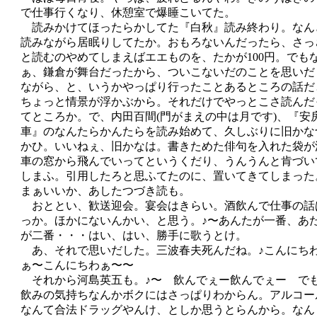
で仕事行くなり、休憩室で爆睡こいてた。
読みかけてほったらかしてた『白秋』読み終わり。なん
読みながら居眠りしてたか。おもろないんだったら、さっ
と読むのやめてしまえばエエものを、たかが100円。でも
ぁ、鎌倉が舞台だったから、ついこないだのことを思いだ
ながら、と、いうかやっぱり行ったことあるところの話だ
ちょっと情景が浮かぶから。それだけでやっとこさ読んだ
てところか。で、内田百間(門がまえの中は月です)、『安
車』のなんたらかんたらを読み始めて、久しぶりに旧かな
かひ。いいねぇ、旧かなは。書きためた俳句を入れた袋が
車の窓から飛んでいってというくだり、うんうんと肯づい
しまふ。引用したろと思ふてたのに、置いてきてしまった
まぁいいか、あしたつづき読も。
おととい、歓送迎会。宴会はきらい。酒飲んで仕事の話
っか。ほかにないんかい、と思う。♪〜あんたが一番、あ
が二番・・・はい、はい、勝手に歌うとけ。
あ、それで思いだした。三波春夫死んだね。♪こんにち
ぁ〜こんにちわぁ〜〜
それから河島英五も。♪〜 飲んでぇー飲んでぇー で
飲みの気持ちなんかボクにはさっぱりわからん。アルコー
なんて合法ドラッグやんけ、としか思うとらんから。なん