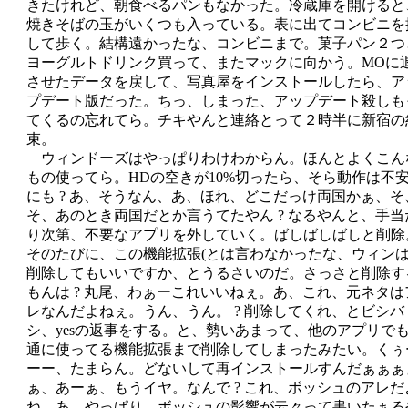
きたけれど、朝食べるパンもなかった。冷蔵庫を開けると
焼きそばの玉がいくつも入っている。表に出てコンビニを
して歩く。結構遠かったな、コンビニまで。菓子パン２つ
ヨーグルトドリンク買って、またマックに向かう。MOに
させたデータを戻して、写真屋をインストールしたら、ア
プデート版だった。ちっ、しまった、アップデート殺しも
てくるの忘れてら。チキやんと連絡とって２時半に新宿の
束。
ウィンドーズはやっぱりわけわからん。ほんとよくこん
もの使ってら。HDの空きが10%切ったら、そら動作は不
にも ? あ、そうなん、あ、ほれ、どこだっけ両国かぁ、そ
そ、あのとき両国だとか言うてたやん ? なるやんと、手当
り次第、不要なアプリを外していく。ばしばしばしと削除
そのたびに、この機能拡張(とは言わなかったな、ウィンは
削除してもいいですか、とうるさいのだ。さっさと削除す
もんは ? 丸尾、わぁーこれいいねぇ。あ、これ、元ネタは
レなんだよねぇ。うん、うん。 ? 削除してくれ、とビシバ
シ、yesの返事をする。と、勢いあまって、他のアプリで
通に使ってる機能拡張まで削除してしまったみたい。くぅ
ーー、たまらん。どないして再インストールすんだぁぁぁ
ぁ、あーぁ、もうイヤ。なんで ? これ、ボッシュのアレだ
ね、あ、やっぱり、ボッシュの影響が云々って書いたぁる