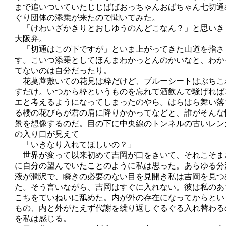
まで追いついていたじじばばおっちゃんおばちゃん七切通
ぐり団体の添乗が来たので聞いてみた。
「けわいざかきりとおしゆうのんどこなん？」と思いき
大阪弁。
「切通はこの下ですが」といま上がってきた山道を指さ
す。こいつ添乗としてほんまわかっとんのかいなと、わか
てないのは自分だったり。
花茣蓙敷いての花見は粋だけど、ブルーシートはぶちこ
すだけ。いつから粋というものを忘れて酒飲んで騒げれば
エと考えるようになってしまったのやら。はらはら舞い落
る櫻の花びらが君の肩に降りかかってなどと、誰がそんな
景を想像するのだ。目の下に中央線のトンネルの古いレン
の入り口が見えて
「いきなり入れてほしいの？」
世界が変って以来初めて吉岡が口をきいて、それこそま
に自分の望んでいたことのように私は思った。あらゆる分
液が潤沢で、瞬きの必要のない目を見開き私は吉岡を見つ
た。そう言いながら、吉岡はすぐに入れない。彼は私のあ
こちをていねいに舐めた。内が外の存在になってからとい
もの、内と外がたえず代謝を繰り返しぐるぐる入れ替わる
を私は感じる。