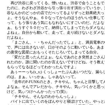
再び渋谷に戻ってくる。憎いねぇ、渋谷で会うこともで
たのに、わざわざ渋谷から引っ張り出す演出っていうか、
谷なんかのどっかの店でだべってるよりずっと効果絶大っ
ょ。そうなんやぁ、６０なってからのほうがいい仕事して
って、もう張りあう気にもなれないにすごいのだ。だよな
ぁ、もうすぐ５０だって、納得してしまってたらダメなん
よねぇ。自分から動いて、走って、走り続けないとダメな
だよねぇ。
「まごさん、・・ちゃんだったでしょ」と、満員電車の
で、声には出さないが、口がそのように動いている。あま
の唐突な図星におもっくそたじろいでしまってる自分。
「変だと思ったんだよぉ。なんであのとき突然まごさん
れたのか。誰に聞いたのか言えないですけどね。そう教え
もらってなるほどってわかったんですよ」
あぅーーっち(x_x;) くっしょーたぶんあいつだな、漏ら
のは。まぁ、いっかぁ。しゃあないって。
「去年のP-FUNKのとき、チキやん、ちゃんと目撃して
よなぁ。そんでアレだから、チキやん、気ぃつくかと思っ
けど、気ぃつけへんかったって(笑)」
「チキやん、そんなのわからんっしょ」
バイトに出ていくのをぼんやりと寝ぼけていた。やっと