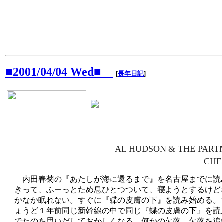
■2001/04/04 Wed■
[
長年日記
]
AL HUDSON & THE PART
CHE
内田春菊の『あたしが海に還るまで』を名古屋までに読
きって、ふーっとため息ひとつついて、寝ようとするけど
かなか眠れない。すぐに『蝶の皮膚の下』を読み始める。
ょうど１年前同じ新幹線の中で同じ『蝶の皮膚の下』を読
でたのを思いだしておかしくなる。何かの欠落、欠落を追