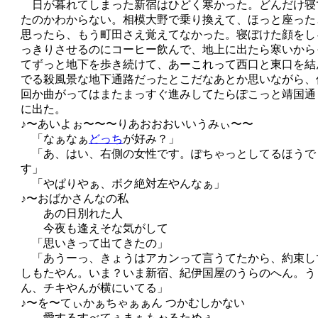
日が暮れてしまった新宿はひどく寒かった。どんだけ寝
たのかわからない。相模大野で乗り換えて、ほっと座った
思ったら、もう町田さえ覚えてなかった。寝ぼけた顔をし
っきりさせるのにコーヒー飲んで、地上に出たら寒いから
てずっと地下を歩き続けて、あーこれって西口と東口を結
でる殺風景な地下通路だったとこだなあとか思いながら、
回か曲がってはまたまっすぐ進みしてたらぽこっと靖国通
に出た。
♪〜あいよぉ〜〜〜りあおおおいいうみぃ〜〜
「なぁなぁ
どっち
が好み？」
「あ、はい、右側の女性です。ぽちゃっとしてるほうで
す」
「やぱりやぁ、ボク絶対左やんなぁ」
♪〜おばかさんなの私
あの日別れた人
今夜も逢えそな気がして
「思いきって出てきたの」
「あうーっ、きょうはアカンって言うてたから、約束し
しもたやん。いま？いま新宿、紀伊国屋のうらのへん。う
ん、チキやんが横にいてる」
♪〜を〜てぃかぁちゃぁぁん つかむしかない
愛するすべてぇまぁもぉるためぇ