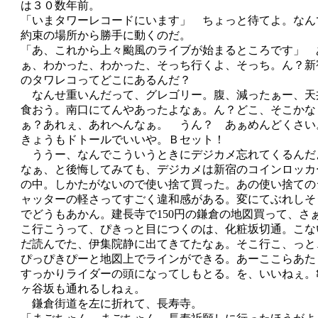
は３０数年前。
「いまタワーレコードにいます」 ちょっと待てよ。なん
約束の場所から勝手に動くのだ。
「あ、これから上々颱風のライブが始まるところです」 
ぁ、わかった、わかった、そっち行くよ、そっち。ん？新
のタワレコってどこにあるんだ？
なんせ重いんだって、グレゴリー。腹、減ったぁー、天
食おう。南口にてんやあったよなぁ。ん？どこ、そこかな
ぁ？あれぇ、あれへんなぁ。 うん？ あぁめんどくさい
きょうもドトールでいいや。Ｂセット！
ううー、なんでこういうときにデジカメ忘れてくるんだ
なぁ、と後悔してみても、デジカメは新宿のコインロッカ
の中。しかたがないので使い捨て買った。あの使い捨ての
ャッターの軽さってすごく違和感がある。変にてぶれしそ
でどうもあかん。建長寺で150円の鎌倉の地図買って、さ
こ行こうって、ぴきっと目につくのは、化粧坂切通。こな
だ読んでた、伊集院静に出てきてたなぁ。そこ行こ、っと
ぴっぴきぴーと地図上でラインができる。あーここらあた
すっかりライダーの頭になってしもとる。を、いいねぇ。
ヶ谷坂も通れるしねぇ。
鎌倉街道を左に折れて、長寿寺。