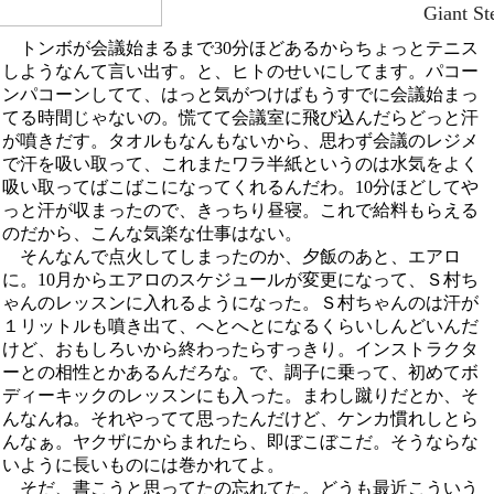
Giant St
トンボが会議始まるまで30分ほどあるからちょっとテニス
しようなんて言い出す。と、ヒトのせいにしてます。パコー
ンパコーンしてて、はっと気がつけばもうすでに会議始まっ
てる時間じゃないの。慌てて会議室に飛び込んだらどっと汗
が噴きだす。タオルもなんもないから、思わず会議のレジメ
で汗を吸い取って、これまたワラ半紙というのは水気をよく
吸い取ってばこばこになってくれるんだわ。10分ほどしてや
っと汗が収まったので、きっちり昼寝。これで給料もらえる
のだから、こんな気楽な仕事はない。
そんなんで点火してしまったのか、夕飯のあと、エアロ
に。10月からエアロのスケジュールが変更になって、Ｓ村ち
ゃんのレッスンに入れるようになった。Ｓ村ちゃんのは汗が
１リットルも噴き出て、へとへとになるくらいしんどいんだ
けど、おもしろいから終わったらすっきり。インストラクタ
ーとの相性とかあるんだろな。で、調子に乗って、初めてボ
ディーキックのレッスンにも入った。まわし蹴りだとか、そ
んなんね。それやってて思ったんだけど、ケンカ慣れしとら
んなぁ。ヤクザにからまれたら、即ぼこぼこだ。そうならな
いように長いものには巻かれてよ。
そだ、書こうと思ってたの忘れてた。どうも最近こういう