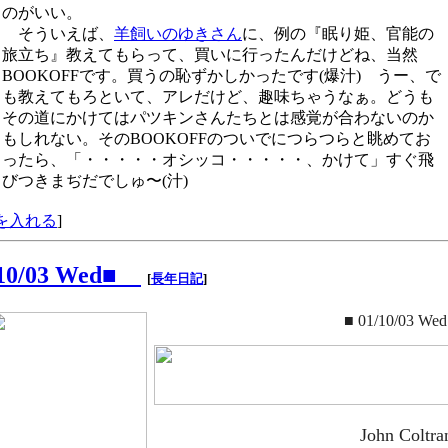
のがいい。
そういえば、
羊飼いのゆきさん
に、例の『眠り姫、官能の
旅立ち』教えてもらって、買いに行ったんだけどね、当然
BOOKOFFです。買うの恥ずかしかったです(爆汁) うー、で
も教えてもろといて、アレだけど、趣味ちゃうなぁ。どうも
その道にかけてはパツキンさんたちとは感覚が合わないのか
もしれない。そのBOOKOFFのついでにつらつらと眺めてお
ったら、「・・・・・オシッコ・・・・・、かけて」すぐ飛
びつきまぢだでしゅ〜(汁)
を入れる
]
/10/03 Wed■
[
長年日記
]
■ 01/10/03 Wed
John Coltra