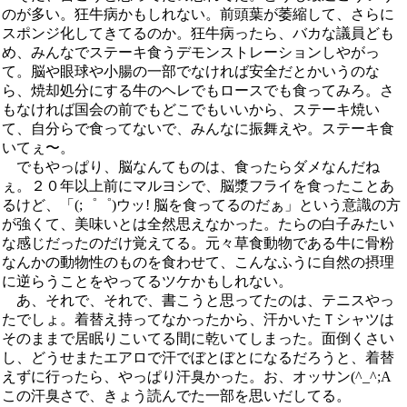
のが多い。狂牛病かもしれない。前頭葉が萎縮して、さらに
スポンジ化してきてるのか。狂牛病ったら、バカな議員ども
め、みんなでステーキ食うデモンストレーションしやがっ
て。脳や眼球や小腸の一部でなければ安全だとかいうのな
ら、焼却処分にする牛のヘレでもロースでも食ってみろ。さ
もなければ国会の前でもどこでもいいから、ステーキ焼い
て、自分らで食ってないで、みんなに振舞えや。ステーキ食
いてぇ〜。
でもやっぱり、脳なんてものは、食ったらダメなんだね
ぇ。２０年以上前にマルヨシで、脳漿フライを食ったことあ
るけど、「(;゜゜)ウッ! 脳を食ってるのだぁ」という意識の方
が強くて、美味いとは全然思えなかった。たらの白子みたい
な感じだったのだけ覚えてる。元々草食動物である牛に骨粉
なんかの動物性のものを食わせて、こんなふうに自然の摂理
に逆らうことをやってるツケかもしれない。
あ、それで、それで、書こうと思ってたのは、テニスやっ
たでしょ。着替え持ってなかったから、汗かいたＴシャツは
そのままで居眠りこいてる間に乾いてしまった。面倒くさい
し、どうせまたエアロで汗でぼとぼとになるだろうと、着替
えずに行ったら、やっぱり汗臭かった。お、オッサン(^_^;A
この汗臭さで、きょう読んでた一部を思いだしてる。