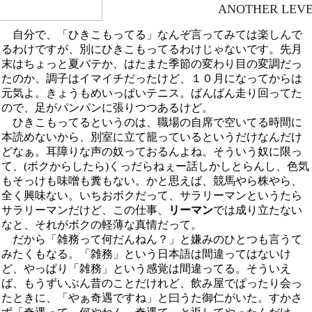
ANOTHER LEV
自分で、「ひきこもってる」なんぞ言ってみては楽しんで
るわけですが、別にひきこもってるわけじゃないです。先月
末はちょっと夏バテか、はたまた季節の変わり目の変調だっ
たのか、調子はイマイチだったけど、１０月になってからは
元気よ。きょうもめいっぱいテニス。ばんばん走り回ってた
ので、足がパンパンに張りつつあるけど。
ひきこもってるというのは、職場の自席で空いてる時間に
本読めないから、別室に立て籠っているというだけなんだけ
どなぁ。耳障りな声の奴っておるんよね。そういう奴に限っ
て、(ボクからしたら)くっだらねぇー話しかしとらんし、色気
もそっけも味噌も糞もない。かと思えば、競馬やら株やら、
全く興味ない。いちおボクだって、サラリーマンというたら
サラリーマンだけど、この仕事、
リーマン
では成り立たない
なと、それがボクの軽薄な真情だって。
だから「雑務って何だんねん？」と嫌みのひとつも言うて
みたくもなる。「雑務」という日本語は間違ってはないけ
ど、やっぱり「雑務」という感覚は間違ってる。そういえ
ば、もうずいぶん昔のことだけれど、飲み屋でぱったり会っ
たときに、「やぁ奇遇ですね」と曰うた御仁がいた。すかさ