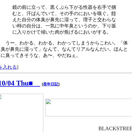
鏡の前に立って、黒くぶら下がる性器を右手で掴
むと、汗ばんでいて、その手のにおいを嗅ぐ。饐
えた自分の体臭が鼻先に湿って、理子と交わらな
い時の自分は、一気に中年臭というのか、下り坂
に入りかけて傾いた肉が焦げるにおいがする。
うー、わかる、わかる。わかってしまうからこわい。「体
臭が鼻先に湿って」なんて、なんてリアルなんだい。ほんと
に臭ってきそうな、あ〜、やだねぇ。
を入れる
]
/10/04 Thu■
[
長年日記
]
BLACKSTRE