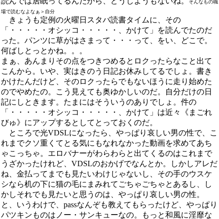
読んでは居眠ってるんだから、どうしようもないね。
そんなもの職
場で読むなよなぁ＞自分
きょうも定例の火曜日スタバ読書タイムに、その
「・・・・・オシッコ・・・・・、かけて」を読んでたのだ
った。パンツに草がはさまって・・・って、をい、どこで。
何ばしとっとかね。。。
まぁ、あんまりその点をつきつめるとロクったらなこと出て
こんから。いや、実はきのう日記お休みしてるでしょ。書き
かけたんだけど、そのロクったらでもないほうに走り始めた
のでやめたの。こう見えても奥ゆかしいのだ。自分だけの日
記にしときます。たまにはそういうのありでしょ。件の
「・・・・・オシッコ・・・・・、かけて」は近々《まごれ
びゅ》にアップするとしてとっておくのだ。
ところで光VDSLになったら、やっぱり哀しい男の性で、こ
れまでクソ重くてとる気にもなれなかった動画を求めてあち
ゃこっちゃ。エロバナーがわらわらと出てくるのはこれまで
うざかったけれど、VDSLのおかげでなんとか。しかしアレだ
ね、金払ってまでも見たいわけじゃないし、その手のウスケ
シなら机の下に猫の毛にまみれてごちゃごちゃとあるし、し
かしそれでも見たいと思うのは、やっぱり哀しい男の性。
と、いうわけで、passなんぞも教えてもらったけど、やっぱり
パツキンものはノー・サンキューなの。もっと和風に淫靡な