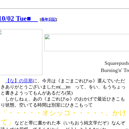
/10/02 Tue■
[
長年日記
]
Squarepush
Burning'n' Tr
【な】の旦那
に、今月は《まごまごれびゅ》選んでいただ
きありがとうございましたm(__)m って、をい、もうちょっ
と書きようってもんがあるだろ(笑)
しかしねぇ、あの《まごれびゅ》のおかげで最近ひきこも
り状態。空いてる時間は別室にひきこもって
「・・・・・オシッコ・・・・・、かけ
て」
などと帯に書かれた本（いちおう純文学だぞ）なんぞ