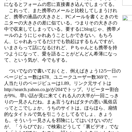
になるとフォームの窓に直接書き込んでしまってる。
これって、また携帯のメールと比較してしまうけれ
ど、携帯の液晶の大きさと、PCメールを書くときのモ
ニターの大きさの差に似ている。つまりその大きさの
中で収束してしまっている。要するにblogじゃ、携帯メ
ールのようにじゃれあうことしかできない。もちろ
ん、じゃれあってるだけでも勃起はするもんですが。
いまさらって話になるけれど、Ｐちゃんとも携帯を持
つようになって、愛を語ることがどんどん希薄になっ
て、という気が、今でもする。
ついでなので書いておくと、例えばきょう12/5一日の
ページビュー数は678、ユニークユーザー数369で、一
人当たりのページビューは1.89。リンク元サイトは
http://search.yahoo.co.jp/が204でトップ。リピーター割合
が9%。早い話が見に来てくれる人の大半が一回こっき
りの一見さんだね。まぁ言うなればタチの悪い風俗店
ってとこでしょか、うちのサイトは。ほらほら、扇情
的なタイトルで気を引こうとしてるでしょ、きょう
も。そういう一見さんを邪険にしてはいけないのだ
が、「うらびでお」で検索(どうして「裏ビデオ」でな