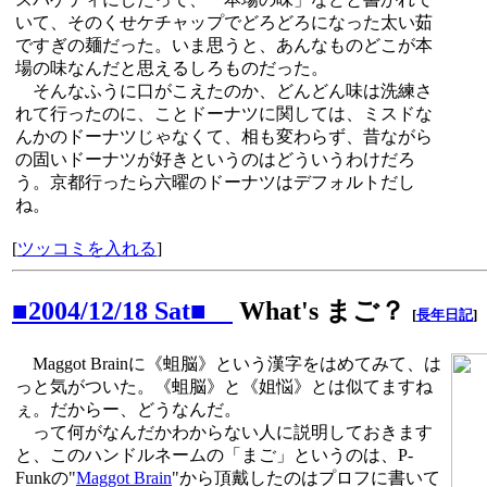
いて、そのくせケチャップでどろどろになった太い茹
ですぎの麺だった。いま思うと、あんなものどこが本
場の味なんだと思えるしろものだった。
そんなふうに口がこえたのか、どんどん味は洗練さ
れて行ったのに、ことドーナツに関しては、ミスドな
んかのドーナツじゃなくて、相も変わらず、昔ながら
の固いドーナツが好きというのはどういうわけだろ
う。京都行ったら六曜のドーナツはデフォルトだし
ね。
[
ツッコミを入れる
]
■2004/12/18 Sat■
What's まご？
[
長年日記
]
Maggot Brainに《蛆脳》という漢字をはめてみて、は
っと気がついた。《蛆脳》と《姐悩》とは似てますね
ぇ。だからー、どうなんだ。
って何がなんだかわからない人に説明しておきます
と、このハンドルネームの「まご」というのは、P-
Funkの"
Maggot Brain
"から頂戴したのはプロフに書いて