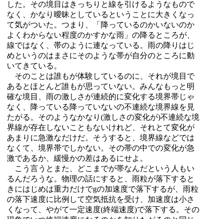
した。その境目はきっちりと線を引けるようなもので
なく、かなり曖昧としているということに大きくなっ
て気がついた。つまり、「降っているのかいないのか
よくわからない程度のかすかな雨」の降るところが、
線ではなく、帯のように連なっている。雨の降りはじ
めというのはまさにそのような帯が自分のところに動
いてきている。
そのことは誰もが体験しているのに、それが境目で
あるとほとんど誰もが思っていない。みんなもっと明
確な境目、雨の激しさが連続的に変化する境界帯じゃ
なく、降っている降っていないの不連続な境界線を見
たがる。そのようなかなり(激しさの変化が)不連続な境
界線が存在しないこともないけれど、それとて変化が
あまりに急激なだけだ。そうすると、境界線などでは
なくて、境界帯でしかない。その帯の中での変化が急
激であるか、緩慢かの差はあるにせよ。
こう言うとまた、どこまでが帯なんだという人もい
るんだろうな。物理の話にすると、雨粒が落下すると
きにはじめは重力だけでgの加速度で落下するが、雨粒
の落下速度に比例して空気抵抗を受け、加速度は小さ
くなって、やがて一定速度(終端速度)で落下する。その