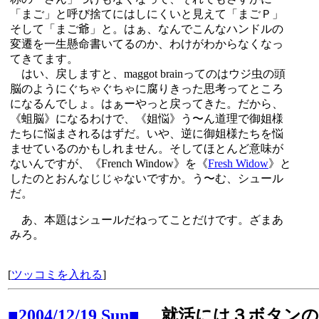
「まご」と呼び捨てにはしにくいと見えて「まごＰ」
そして「まご爺」と。はぁ、なんでこんなハンドルの
変遷を一生懸命書いてるのか、わけがわからなくなっ
てきてます。
はい、戻しますと、maggot brainってのはウジ虫の頭
脳のようにぐちゃぐちゃに腐りきった思考ってところ
になるんでしょ。はぁーやっと戻ってきた。だから、
《蛆脳》になるわけで、《姐悩》う〜ん道理で御姐様
たちに悩まされるはずだ。いや、逆に御姐様たちを悩
ませているのかもしれません。そしてほとんど意味が
ないんですが、《French Window》を《
Fresh Widow
》と
したのとおんなじじゃないですか。う〜む、シュール
だ。
あ、本題はシュールだねってことだけです。ざまあ
みろ。
[
ツッコミを入れる
]
■2004/12/19 Sun■
就活には３ボタン