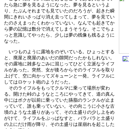
たら急に夢を見るようになった。夢を見るというよ
り、たぶんそれまでも見ていたのだろうが、起きた瞬
間にきれいさっぱり消え去ってしまって、夢を見てい
たのさえまったくわかっていない。なんでも起きてか
ら夢の記憶は数分で消えてしまうそうな。そこでちょ
っと意識してやったら、少しは夢の残像も残るように
なった。
いつものように露地をのぞいている。ひょっとする
と、廃屋と廃屋のあいだの隙間だったかもしれない。
その露地に雑多なごみに混じってひどく立派なライフ
ルがあった。突然、女が後ろからそのライフルを取り
上げて、空に向かってズキューンと一発。ライフルに
してはロケット砲のようだった。
そのライフルをもってクルマに乗って場所が変わ
る。開けた峠のようなところにやってきて、道の真ん
中にはボクが以前に乗っていた臙脂のランクルが止ま
っていて、誰も乗っていない。その向こうに小さな古
墳のような土盛りがあって、その土盛りの少し上をめ
がけて、ライフルをぶっぱなすと、バラバラと土盛り
の上にだけ雨が降り、その土盛りは崖崩れを起こした