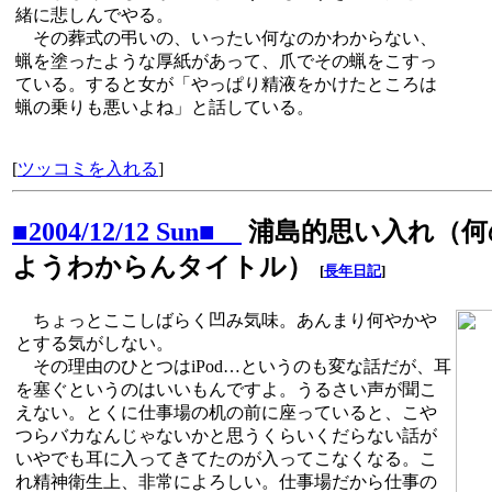
緒に悲しんでやる。
その葬式の弔いの、いったい何なのかわからない、
蝋を塗ったような厚紙があって、爪でその蝋をこすっ
ている。すると女が「やっぱり精液をかけたところは
蝋の乗りも悪いよね」と話している。
[
ツッコミを入れる
]
■2004/12/12 Sun■
浦島的思い入れ（何
ようわからんタイトル）
[
長年日記
]
ちょっとここしばらく凹み気味。あんまり何やかや
とする気がしない。
その理由のひとつはiPod…というのも変な話だが、耳
を塞ぐというのはいいもんですよ。うるさい声が聞こ
えない。とくに仕事場の机の前に座っていると、こや
つらバカなんじゃないかと思うくらいくだらない話が
いやでも耳に入ってきてたのが入ってこなくなる。こ
れ精神衛生上、非常によろしい。仕事場だから仕事の