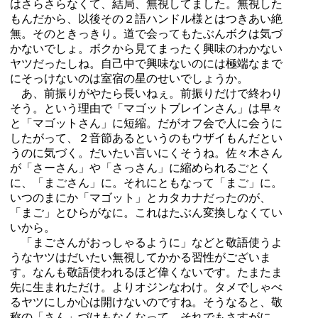
はさらさらなくて、結局、無視してました。無視した
もんだから、以後その２語ハンドル様とはつきあい絶
無。そのときっきり。道で会ってもたぶんボクは気づ
かないでしょ。ボクから見てまったく興味のわかない
ヤツだったしね。自己中で興味ないのには極端なまで
にそっけないのは室宿の星のせいでしょうか。
あ、前振りがやたら長いねぇ。前振りだけで終わり
そう。という理由で「マゴットブレインさん」は早々
と「マゴットさん」に短縮。だがオフ会で人に会うに
したがって、２音節あるというのもウザイもんだとい
うのに気づく。だいたい言いにくそうね。佐々木さん
が「さーさん」や「さっさん」に縮められるごとく
に、「まごさん」に。それにともなって「まご」に。
いつのまにか「マゴット」とカタカナだったのが、
「まご」とひらがなに。これはたぶん変換しなくてい
いから。
「まごさんがおっしゃるように」などと敬語使うよ
うなヤツはだいたい無視してかかる習性がございま
す。なんも敬語使われるほど偉くないです。たまたま
先に生まれただけ。よりオジンなわけ。タメでしゃべ
るヤツにしか心は開けないのですね。そうなると、敬
称の「さん」づけもなくなって、それでもさすがに