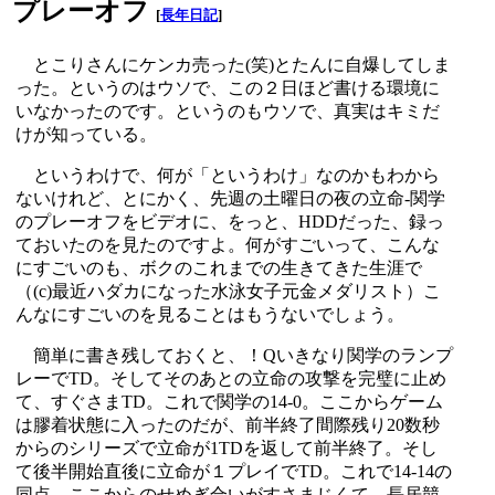
プレーオフ
[
長年日記
]
とこりさんにケンカ売った(笑)とたんに自爆してしま
った。というのはウソで、この２日ほど書ける環境に
いなかったのです。というのもウソで、真実はキミだ
けが知っている。
というわけで、何が「というわけ」なのかもわから
ないけれど、とにかく、先週の土曜日の夜の立命-関学
のプレーオフをビデオに、をっと、HDDだった、録っ
ておいたのを見たのですよ。何がすごいって、こんな
にすごいのも、ボクのこれまでの生きてきた生涯で
（(c)最近ハダカになった水泳女子元金メダリスト）こ
んなにすごいのを見ることはもうないでしょう。
簡単に書き残しておくと、！Qいきなり関学のランプ
レーでTD。そしてそのあとの立命の攻撃を完璧に止め
て、すぐさまTD。これで関学の14-0。ここからゲーム
は膠着状態に入ったのだが、前半終了間際残り20数秒
からのシリーズで立命が1TDを返して前半終了。そし
て後半開始直後に立命が１プレイでTD。これで14-14の
同点。ここからのせめぎ合いがすさまじくて、長居競