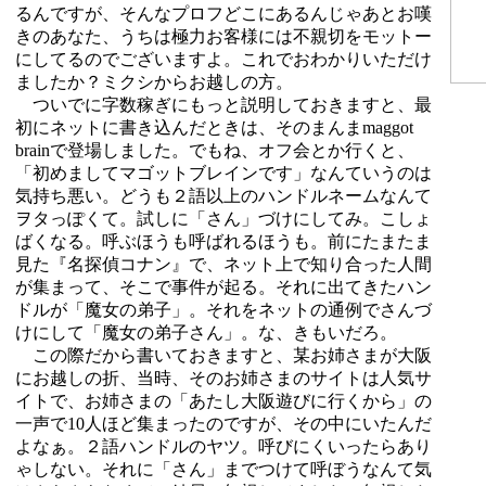
るんですが、そんなプロフどこにあるんじゃあとお嘆
きのあなた、うちは極力お客様には不親切をモットー
にしてるのでございますよ。これでおわかりいただけ
ましたか？ミクシからお越しの方。
ついでに字数稼ぎにもっと説明しておきますと、最
初にネットに書き込んだときは、そのまんまmaggot
brainで登場しました。でもね、オフ会とか行くと、
「初めましてマゴットブレインです」なんていうのは
気持ち悪い。どうも２語以上のハンドルネームなんて
ヲタっぽくて。試しに「さん」づけにしてみ。こしょ
ばくなる。呼ぶほうも呼ばれるほうも。前にたまたま
見た『名探偵コナン』で、ネット上で知り合った人間
が集まって、そこで事件が起る。それに出てきたハン
ドルが「魔女の弟子」。それをネットの通例でさんづ
けにして「魔女の弟子さん」。な、きもいだろ。
この際だから書いておきますと、某お姉さまが大阪
にお越しの折、当時、そのお姉さまのサイトは人気サ
イトで、お姉さまの「あたし大阪遊びに行くから」の
一声で10人ほど集まったのですが、その中にいたんだ
よなぁ。２語ハンドルのヤツ。呼びにくいったらあり
ゃしない。それに「さん」までつけて呼ぼうなんて気