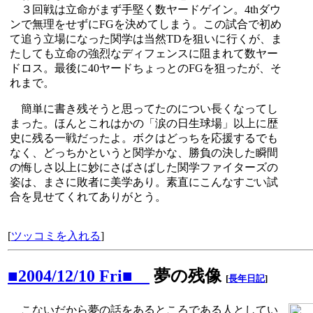
３回戦は立命がまず手堅く数ヤードゲイン。4thダウ
ンで無理をせずにFGを決めてしまう。この試合で初め
て追う立場になった関学は当然TDを狙いに行くが、ま
たしても立命の強烈なディフェンスに阻まれて数ヤー
ドロス。最後に40ヤードちょっとのFGを狙ったが、そ
れまで。
簡単に書き残そうと思ってたのについ長くなってし
まった。ほんとこれはかの「涙の日生球場」以上に歴
史に残る一戦だったよ。ボクはどっちを応援するでも
なく、どっちかというと関学かな、勝負の決した瞬間
の悔しさ以上に妙にさばさばした関学ファイターズの
姿は、まさに敗者に美学あり。素直にこんなすごい試
合を見せてくれてありがとう。
[
ツッコミを入れる
]
■2004/12/10 Fri■
夢の残像
[
長年日記
]
こないだから夢の話をあるところである人としてい