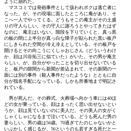
ように崩れた。
マスコミでは発砲事件として扱われボクは逃亡者に
なった。が、その現場に面したところに庵があり、そ
こへ一人でやってくる。どうもそこの庵主がその土盛
りの守人らしい。その守人に謝ろうとやってきたはず
なのに、庵主はいない。階段を下りていくと、真っ黒
の板の間に上半分が真っ白な障子が貼られた黒い板戸
にしきられた空間が冷え冷えとしている。その板戸を
開けるとその向こうにくしゃおじさん（どういうわけ
か、顔は川谷拓三に似ていた）がいた。その男が庵主
らしい。が、自分がやったことを切り出せないでいる
と、板戸の隙間から新聞が差込まれて、その新聞の一
面には別の事件（殺人事件だったような）とともに自
分が指名手配になっている。しかも所番地まで明記さ
れている。
男が死んだ。その葬式。火葬場へ向かう車には40ほ
どの女が乗っている。顔はまったく思い出せないとい
うか、顔は見ていないのに美人だ。その美人の女がく
しゃくしゃになるまで泣いている。どうも死んだ男の
妻らしい。男の歳は56歳。70過ぎてたのじゃないかと
いぶかしく感じるが、56というのも若すぎる死だと一