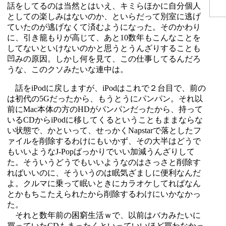
話をしてるのは当然とはいえ、キミらほかに自分個人
としての楽しみはないのか、といらだって別室に逃げ
ていたのが逃げなくて済むようになった。そのかわり
に、引き籠もりが高じて、あと10数年もこんなことを
してないといけないのかと思うとうんざりすることも
凹みの原因。しかし何を見て、この仕事してるんだろ
うな、このクソみたいな連中は。
話をiPodに戻しますが、iPodはこれで２台目で、前の
は初代の5Gだったから、もうとうにパンパン。それ以
前にMac本体の方のHDがパンパンだったから、持って
いるCDからiPodに移してくるということもままならな
い状態で、かといって、せっかくNapstarで落としたフ
ァイルを削除するわけにもいかず、その大半はどうで
もいいようなJ-Popばっかりでいい加減うんざりして
た。そういうどうでもいいようなのはさっさと削除す
ればいいのに、そういうのは眠気ざましに便利なんだ
よ。クルマに乗って眠いときにカラオケしてればなん
とかもちこたえられたから削除するわけにいかなかっ
た。
それと数年前の困窮生活ｗで、以前はバカみたいに
買っていたCDもまったくといっていいほど買わなかっ