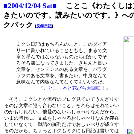
■2004/12/04 Sat■
ことこ《わたくしは
きたいのです。読みたいのです。》へ
クバック
[
長年日記
]
ミクシ日記はもちろんのこと、このダイア
リーに書かれていることどもも、まるで文
章と呼んではならないものたちばかりでそ
ろそろ嫌になってきました。きちんと長い
文章を、センテンスのある文章を、パラグ
ラフのある文章を、書きたい。中身なんて
意味なんて内容なんてなくてもいいのだ。
『
ことこ・本と花びら大回転！
』
そう、ミクシとか流行のブログ見ていてうんざりす
るのは文章に巡り合わないこと。それらはそれでいい
のかもしれない。他愛のないおしゃべりなんだから。
いまの時代に、文章をしゃべるおしゃべりなんか存在
していなくて、単語の羅列だけでおしゃべりが成立す
るのだから。ちょっとボクもミクにも日記は書いては