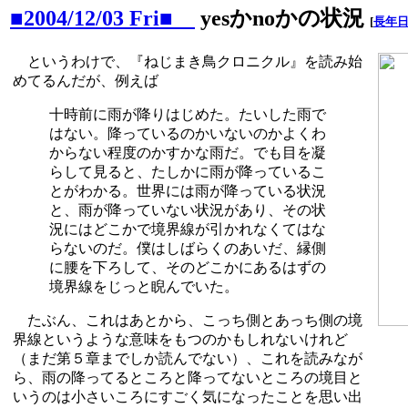
■2004/12/03 Fri■
yesかnoかの状況
[
長年
というわけで、『ねじまき鳥クロニクル』を読み始
めてるんだが、例えば
十時前に雨が降りはじめた。たいした雨で
はない。降っているのかいないのかよくわ
からない程度のかすかな雨だ。でも目を凝
らして見ると、たしかに雨が降っているこ
とがわかる。世界には雨が降っている状況
と、雨が降っていない状況があり、その状
況にはどこかで境界線が引かれなくてはな
らないのだ。僕はしばらくのあいだ、縁側
に腰を下ろして、そのどこかにあるはずの
境界線をじっと睨んでいた。
たぶん、これはあとから、こっち側とあっち側の境
界線というような意味をもつのかもしれないけれど
（まだ第５章までしか読んでない）、これを読みなが
ら、雨の降ってるところと降ってないところの境目と
いうのは小さいころにすごく気になったことを思い出