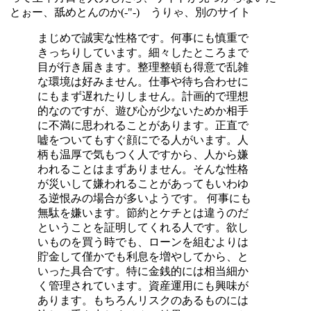
とぉー、舐めとんのか(-"-) うりゃ、別のサイト
まじめで誠実な性格です。何事にも慎重で
きっちりしています。細々したところまで
目が行き届きます。整理整頓も得意で乱雑
な環境は好みません。仕事や待ち合わせに
にもまず遅れたりしません。計画的で理想
的なのですが、遊び心が少ないためか相手
に不満に思われることがあります。正直で
嘘をついてもすぐ顔にでる人がいます。人
柄も温厚で気もつく人ですから、人から嫌
われることはまずありません。そんな性格
が災いして嫌われることがあってもいわゆ
る逆恨みの場合が多いようです。 何事にも
無駄を嫌います。節約とケチとは違うのだ
ということを証明してくれる人です。欲し
いものを買う時でも、ローンを組むよりは
貯金して僅かでも利息を増やしてから、と
いった具合です。特に金銭的には相当細か
く管理されています。資産運用にも興味が
あります。もちろんリスクのあるものには