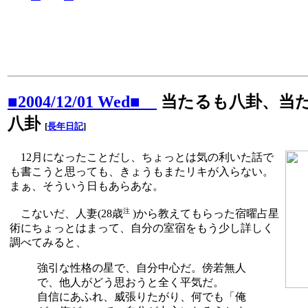
■2004/12/01 Wed■
当たるも八卦、当
八卦
[
長年日記
]
12月になったことだし、ちょっとは気の利いた話で
も書こうと思っても、きょうもまたリキが入らない。
まぁ、そういう日もあらあな。
注
こないだ、人妻(28歳
)から教えてもらった宿曜占星
術にちょっとはまって、自分の室宿をもう少し詳しく
調べてみると、
強引な性格の星で、自分中心だ。傍若無人
で、他人がどう思おうと全く平気だ。
自信にあふれ、威張りたがり、何でも「俺