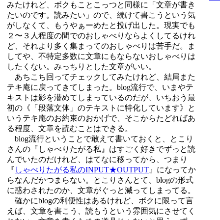
みたけれど、ボクもことこっつと同様に「文章が書き
たいのです。読みたい」ので、続けて書こうという気
がしなくて、もうやぁーめたと投げ出した。現実でも
２〜３人程度の間でのおしゃべりならよくしてるけれ
ど、それより多く集まってのおしゃべりは苦手だ。ま
してや、不特定多数に文章にもならないおしゃべりは
したくない。みっちりとした文章がいい。
あちこち回ってチェックしてみたけれど、結局また
テキ庵に戻ってきてしまった。blog流行で、いまやテ
キストは影を潜めてしまっているのだが、いちおう最
初の《「段落文体」のテキストに特化しています》と
いうテキ庵のお約束のおかげで、そこからたどればあ
る程度、文章を読むことはできる。
blog流行ということで敢えて書いておくと、とこり
さんの『しゃべりたがる私』はすごく好きでずっと読
んでいたのだけれど、はてなに移ってから、つまり
『
しゃべりたがる私のINPUT★OUTPUT
』になってか
らなんだかつまらない。とこりさんとて、blogの形式
に惑わされたのか、文章がぐっと減ってしまってる。
確かにblogの利便性はあるけれど、ボクに限って言
えば、文章を書こう、読もうという雰囲気にさせてく