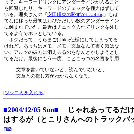
って、キーワードリンクにアンダーラインが入ること
を回避したり、キーワードのチェックを極力はずして
いる。理央さんの『
安田理央の恥ずかしいblog
』もは
てなに移った最初はおびただしい数のアンダーライン
に蝕まれていた。最近はチェック入れてリンクを外し
てるようでホッとしている。
ボクだって、うらまごはblog仕様にしてしまってる
けれど、あっちはメモ、メモ。文章なんて書く気はな
い。アルツの彼方に消え去るのをなんとかしようとし
てるだけ。最後にもう一度、ことこっつの名言を引用
文章を書いていないと、読んでいないと、
文章との接し方がわからなくなる。
[
ツッコミを入れる
]
■2004/12/05 Sun■
じゃれあってるだ
はするが（とこりさんへのトラックバ
日記
]