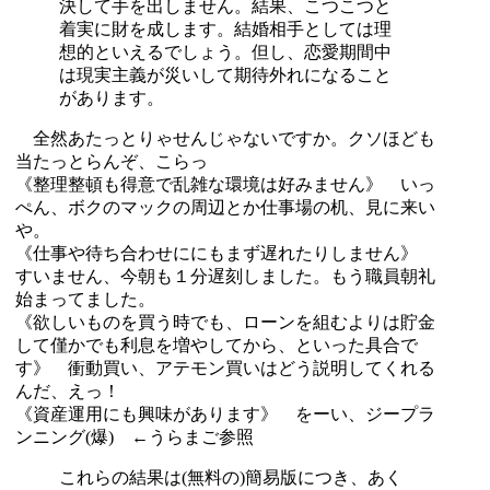
決して手を出しません。結果、こつこつと
着実に財を成します。結婚相手としては理
想的といえるでしょう。但し、恋愛期間中
は現実主義が災いして期待外れになること
があります。
全然あたっとりゃせんじゃないですか。クソほども
当たっとらんぞ、こらっ
《整理整頓も得意で乱雑な環境は好みません》 いっ
ぺん、ボクのマックの周辺とか仕事場の机、見に来い
や。
《仕事や待ち合わせににもまず遅れたりしません》
すいません、今朝も１分遅刻しました。もう職員朝礼
始まってました。
《欲しいものを買う時でも、ローンを組むよりは貯金
して僅かでも利息を増やしてから、といった具合で
す》 衝動買い、アテモン買いはどう説明してくれる
んだ、えっ！
《資産運用にも興味があります》 をーい、ジープラ
ンニング(爆) ←うらまご参照
これらの結果は(無料の)簡易版につき、あく