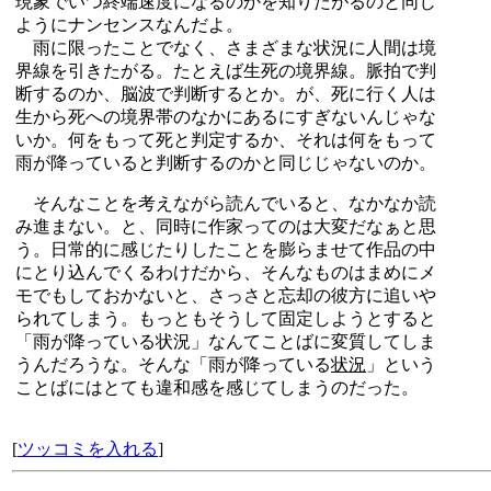
現象でいつ終端速度になるのかを知りたがるのと同じ
ようにナンセンスなんだよ。
雨に限ったことでなく、さまざまな状況に人間は境
界線を引きたがる。たとえば生死の境界線。脈拍で判
断するのか、脳波で判断するとか。が、死に行く人は
生から死への境界帯のなかにあるにすぎないんじゃな
いか。何をもって死と判定するか、それは何をもって
雨が降っていると判断するのかと同じじゃないのか。
そんなことを考えながら読んでいると、なかなか読
み進まない。と、同時に作家ってのは大変だなぁと思
う。日常的に感じたりしたことを膨らませて作品の中
にとり込んでくるわけだから、そんなものはまめにメ
モでもしておかないと、さっさと忘却の彼方に追いや
られてしまう。もっともそうして固定しようとすると
「雨が降っている状況」なんてことばに変質してしま
うんだろうな。そんな「雨が降っている
状況
」という
ことばにはとても違和感を感じてしまうのだった。
[
ツッコミを入れる
]