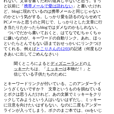
れない。文章を書くための道具じゃないと思う。ずっ
と以前に「
携帯メールで愛は語れない
」と書いたけれ
ど、blogに現れているのは携帯メールと同じじゃない
のかという気がする。しっかり愛を語るのならせめて
PCメールと思うのと同じで、しっかりとした文章に行
き当たりたかったらblogではダメなのかもしれない。
ついでだから書いておくと、はてなでむちゃくちゃ
に嫌いなのが、キーワードの自動リンク。あれ、ほっ
といたらとんでもない語までおせっかいにリンクつけ
てくれる。例えば
とこりさんの12/03
の記述（何度もひ
きあいに出してごめんなさい）
聞くところによると
ディズニーランド
の
ミ
ッキー
たちは、「
ミッキー
は本物だ！」と
信じている子供たちのために
とキーワードリンクが付いている。このアンダーライ
ンうざくないですか？ 文章というものを損ねている
とボクは思うんだけれど。あの文脈でミッキーをクリ
ックしてみようという人はいないはずだし、ミッキー
に注意を向けたいはずもない。なのに二度もアンダー
ラインが入ってしまう。ボクのまご本では、cssをいじ