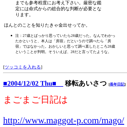
までも参考程度にお考え下さい。厳密な鑑
定には命式からの総合的な判断が必要とな
ります。
ほんとのことを知りたきゃ金出せってか。
注：27歳とばっかり思っていたら28歳だった。なんでわかっ
たかというと、本人は「房宿」だというので調べたら「房
宿」ではなかった。おかしいと思って調べ直したところ28歳
ということが判明。そういえば、28だと言ってたような。
[
ツッコミを入れる
]
■2004/12/02 Thu■
移転あいさつ
[
長年日記
]
まごまご日記は
http://www.maggot-p.com/mago/