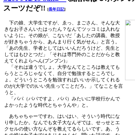
スーツだぞ!!
[
長年日記
]
下の娘、大学生ですが、ゑっ、まごさん、そんな大
きなお子さんいたはったん？なんてツッコミは入れな
いように。その娘が、こないだ「あしたの講義、教授
が好きちゃうから、あんまり行く気がせん」と言う。
「あの先生、学者としてはいいんだろうけど、先生と
してはもひとつだ」「それは専門外のことだからと教
えてくれよらへん(プンプン)」
「それは違うでしょ。大学なんてところは教えても
らうところじゃなくて、自分で勉強するところでし
ょ。どういうところを勉強すればいいか示してくれる
のが(大学での)いい先生ってことだろ。」てなことを言
うと、
「パパ（パパですよ、パパ）みたいに学校行かんで
よかったような時代とちゃうんや」と。
あちゃちゃーですわ。はいはい、そういう時代にな
り申したか。なんでも女子大なんぞでは、せっせとエ
クセルの使い方なんぞを教えてるらしいです。あ、う