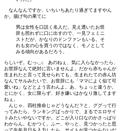
なんなんですか、いちいちあたり過ぎてますやん
か。揚げ句の果てに
男は女性を口説く名人だ。見え透いたお世
辞も照れずに口に出すので、一見フェミニ
ストだが、かなりのドンファンもいる。そ
れも女の心を買うのではなく、モノとして
みる傾向があるだろう。
らしいぞ。むっ-_-; あのねぇ、気に入らなかったら、
お世辞なんて絶対に言いませんよ。だから赤ちゃんが
生まれたと言って見せられても、生まれたての赤ん坊
なんてサルみたいで、お世辞にも「ママによく似て可
愛いね」などとよう言わんよ。あ、ちょっと違うか。
とにかく、女に限らず、好き嫌いはかなり激してます
ねぇ。
んじゃ、四柱推命じゃどうなんだ？と、ググって行
ってみたら、ランキングばっかりで、まるでエロサイ
トみたいやないですか。どこが入り口なのかさっぱり
わからん。むかつく。ふー、やっと、見つかったと思
って生年月日を入力したら、サイトが見つからないだ