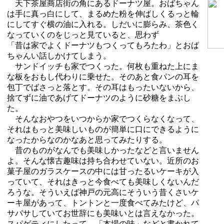
天下茶屋商店街の角にあるドーナツ屋。おばちゃん
は手に真っ白にして、まるめた粉を伸ばしくるっと輪
にしてすぐ横の油に入れる。しだいに膨らみ、茶色く
なっていくのをじっと見ていると、思わず
「昔は家でよくドーナツもつくってもろたわ」とおば
ちゃんい話しかけてしまう。
サンドイッチも家でつくった。何枚も重ねた上にま
な板をおもし代わりに乗せた。そのあと食パンの耳を
包丁でばさっと落とす。その耳はもったいないから、
捨てずに油であげてドーナツのように砂糖をまぶし
た。
そんなおやつをいつからか家でつくらなくなって、
それはもっと美味しいものが簡単に口にできるように
なったからなのかなあと思ってみたりする。
昔のものがなんでも美味しかったなどと言いません
よ。そんな懐古趣味は持ち合わせていない。近所のお
菓子屋のガラスケースの中には甘ったるいケーキが入
っていて、それはきっと今食べても美味しくないんだ
ろうな。そういえば神戸の元高にそういう昔くさいケ
ーキ屋があって、トントンと一度食べてみたけど、パ
サパサしていてお世辞にも美味いとは言えなかった。
スパゲティにしたって、「本場の味」などと書かれて