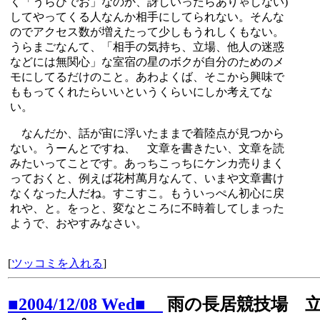
く「うらびでお」なのか、訝しいったらありゃしない)
してやってくる人なんか相手にしてられない。そんな
のでアクセス数が増えたって少しもうれしくもない。
うらまごなんて、「相手の気持ち、立場、他人の迷惑
などには無関心」な室宿の星のボクが自分のためのメ
モにしてるだけのこと。あわよくば、そこから興味で
ももってくれたらいいというくらいにしか考えてな
い。
なんだか、話が宙に浮いたままで着陸点が見つから
ない。うーんとですね、 文章を書きたい、文章を読
みたいってことです。あっちこっちにケンカ売りまく
っておくと、例えば花村萬月なんて、いまや文章書け
なくなった人だね。すこすこ。もういっぺん初心に戻
れや、と。をっと、変なところに不時着してしまった
ようで、おやすみなさい。
[
ツッコミを入れる
]
■2004/12/08 Wed■
雨の長居競技場 立