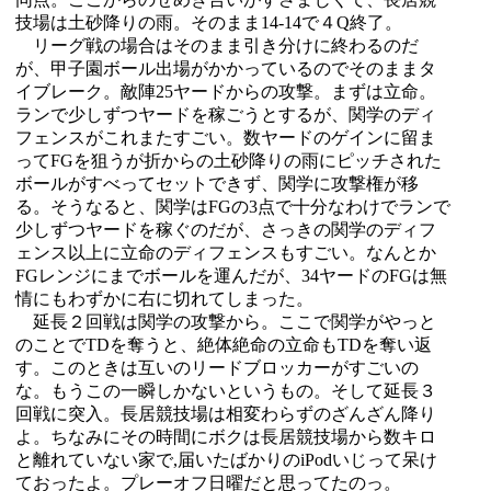
技場は土砂降りの雨。そのまま14-14で４Q終了。
リーグ戦の場合はそのまま引き分けに終わるのだ
が、甲子園ボール出場がかかっているのでそのままタ
イブレーク。敵陣25ヤードからの攻撃。まずは立命。
ランで少しずつヤードを稼ごうとするが、関学のディ
フェンスがこれまたすごい。数ヤードのゲインに留ま
ってFGを狙うが折からの土砂降りの雨にピッチされた
ボールがすべってセットできず、関学に攻撃権が移
る。そうなると、関学はFGの3点で十分なわけでランで
少しずつヤードを稼ぐのだが、さっきの関学のディフ
ェンス以上に立命のディフェンスもすごい。なんとか
FGレンジにまでボールを運んだが、34ヤードのFGは無
情にもわずかに右に切れてしまった。
延長２回戦は関学の攻撃から。ここで関学がやっと
のことでTDを奪うと、絶体絶命の立命もTDを奪い返
す。このときは互いのリードブロッカーがすごいの
な。もうこの一瞬しかないというもの。そして延長３
回戦に突入。長居競技場は相変わらずのざんざん降り
よ。ちなみにその時間にボクは長居競技場から数キロ
と離れていない家で,届いたばかりのiPodいじって呆け
ておったよ。プレーオフ日曜だと思ってたのっ。