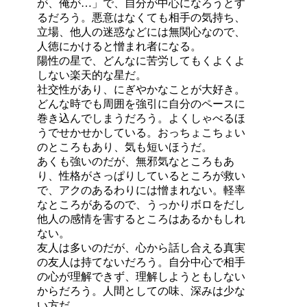
が、俺が…」で、自分が中心になろうとす
るだろう。悪意はなくても相手の気持ち、
立場、他人の迷惑などには無関心なので、
人徳にかけると憎まれ者になる。
陽性の星で、どんなに苦労してもくよくよ
しない楽天的な星だ。
社交性があり、にぎやかなことが大好き。
どんな時でも周囲を強引に自分のペースに
巻き込んでしまうだろう。よくしゃべるほ
うでせかせかしている。おっちょこちょい
のところもあり、気も短いほうだ。
あくも強いのだが、無邪気なところもあ
り、性格がさっぱりしているところが救い
で、アクのあるわりには憎まれない。軽率
なところがあるので、うっかりボロをだし
他人の感情を害するところはあるかもしれ
ない。
友人は多いのだが、心から話し合える真実
の友人は持てないだろう。自分中心で相手
の心が理解できず、理解しようともしない
からだろう。人間としての味、深みは少な
い方だ。