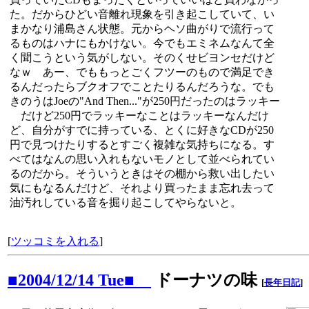
た。だからひどい音離れ現象を引き起こしていて、い
まかなり浦島さん状態。元からヘソ曲がりで流行って
るものはハナにもかけない。今でもエミネムなんて全
く聞こうという気がしない。そのくせビヨンセだけど
なｗ あー、でももっとごくフツーのもので満足でき
るんだったらブクオフでことたりるんだろうな。でも
きのうはJoeの"And Then..."が250円だったのはラッキー
だけど250円でラッキーなことはラッキーなんだけ
ど、自分がすでに持っている、とくに好きなCDが250
円で見つけたりするとすごく複雑な気持ちになる。す
べてはなんの思い入れもないモノとして並べられてい
るのだから。そういうときはその棚から救い出したい
気にもなるんだけど、それより買ったまま忘れ去って
油汚れしている音を掘り起こしてやらないと。
[
ツッコミを入れる
]
■2004/12/14 Tue■
ドーナツの味
[
長年日記
]