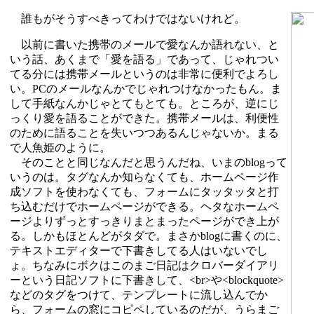
誰もがそうすべきってわけではないけれど。
以前に書いた携帯のメールで愛なんか語れない、と
いう話、あくまで「愛を語る」であって、じゃれつい
てる分には携帯メールというのは非常に便利でよろし
い。PCのメールなんかでじゃれつけなかったもん。ま
して手紙なんかじゃとてもとても。ところが、逆にじ
っくり愛を語ることができた。携帯メールは、利便性
のために語ることを失いつつあるんじゃないか。まる
で人魚姫のように。
そのことと同じなんだと思うんだね、いまのblogって
いうのは。タグなんか知らなくても、ホームページ作
成ソフトを使わなくても、フォームにタッタッタと打
ち込むだけでホームページができる。ヘタなホームペ
ージよりずっとすっきりまとまったページができ上が
る。しかもほとんどがタダで。まさかblogに書くのに、
テキストエディターで下書きしてる人はいないでし
ょ。ちなみにボクはこのまご日記はクロバーダイアリ
ーという日記ソフトに下書きして、<br>や<blockquote>
などのタグをつけて、テンプレートに流し込んでか
ら、フォームの窓にコピペしているのだが、うらまご