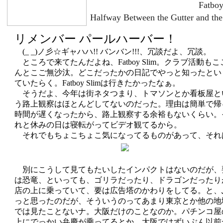
Fatboy
Halfway Between the Gutter and the
リメンバー パールハーバー！
(_ _)ノ彡☆ギャハハ!! バンバン!!!、冗談だよ、冗談。
ところで来てたんだよね、Fatboy Slim。クラブ活動もこ
んとこご無沙汰。どこだったかの日記でやっと知ったとい
ていたらく。Fatboy Slimは行きたかったなぁ。
そうだよ、今年は街ネタつまり、トマソンとか看板屋と
う路上観察はほとんどしてないのだった。理由は簡単で帰
時間が遅くなったから、路上観察する余裕もないくらい。
れと休みの日は寝転がってビデオ観てるから。
それでもちょこちょこ気になってるものがあって、それ
別にこうして見てもたいしたインパクトはないのだが、
は恐竜、といっても、ゴリラだったり、ドラゴンだったり
店の上に乗っていて、要は広告塔のかわりをしてる。と、
っと思ったのだが、そういうのってあまり東京とか他の地
では見たことないナ。大阪だけのことなのか。パチンコ屋
上にでっかい弁慶が乗ってるとか、大阪ではずいぶん以前