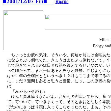
■2001/12/07 Fri■
[
長年日記
]
Miles 
Porgy and
ちょっとお疲れ気味。そういや、何週か前には金曜あた
になるとぶっ倒れてた。きょうはまだぶっ倒れないで、辛
じて起きてられるのは日頃腹筋を鍛えてるせいなのか。い
ら金曜たって、まだ一日あると思うと憂鬱。同じようにも
はや１年の金曜日ともいうべき１２月もここまで来てるの
に、まだ３週間もあると思うと憂鬱。むっ、この原因の発
は
「みゃぁ〜そのぉ」
ほんと糞耳障りなんだよ。おめえの声聞いてたら、苛つ
て、苛ついて、苛つきまくって、そのときおとなしく本読
でたのにさっぱり頭に入ってこなかったのだ。まぁ、その