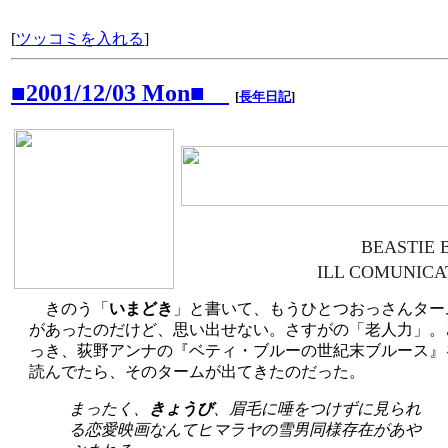
[
ツッコミを入れる
]
■2001/12/03 Mon■
[
長年日記
]
BEASTIE 
ILL COMUNICA
きのう「
いまどき
」と書いて、もうひとつおっさんター
があったのだけど、思い出せない。さすがの「老人力」。
っき、荻野アンナの『ベティ・ブルーの世紀末ブルース』
読んでたら、そのタームが出てきたのだった。
まったく、
きょうび
、眉毛に唾をつけずに見られ
る恋愛映画なんてヒマラヤの雪男同様存在があや