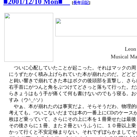
■2001/12/10 Mon■
[
長年日記
]
Leon
Musical Ma
ついに心配していたことが起こった。それはマックの周
にうずたかく積み上げられていた本が崩れたのだ。どどど
と鈍い響きで崩れてきた本はボクの後頭部を直撃し、さら
右手首にがつんと角をぶつけてどさっと落ちて行った。だ
らきょうはもう手が痛くて何も書けないのでもう寝る。お
すみ（ウ^_^ソ）
やぁ、本が崩れたのは事実だよ。そらそうだわ、物理的
考えても。ついこないだまでは本の一番上にCDのケース
枚ほど乗っていて、さらにその上に本を１冊乗せたは最後
その後さらに１冊、また２冊というふうに、１０冊以上乗
かって行くと不安定極まりない。それでずぼらかましてそ