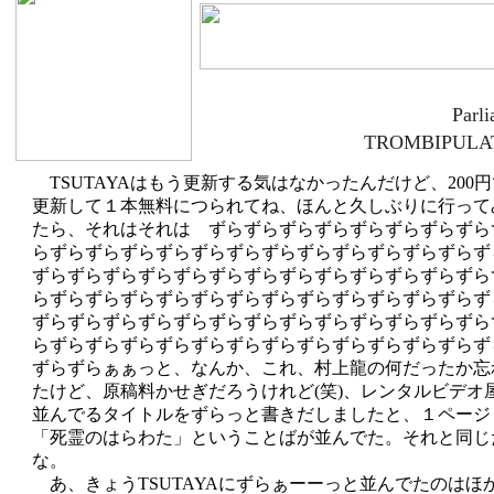
Parl
TROMBIPULA
TSUTAYAはもう更新する気はなかったんだけど、200円
更新して１本無料につられてね、ほんと久しぶりに行って
たら、それはそれは ずらずらずらずらずらずらずらずら
らずらずらずらずらずらずらずらずらずらずらずらずらず
ずらずらずらずらずらずらずらずらずらずらずらずらずら
らずらずらずらずらずらずらずらずらずらずらずらずらず
ずらずらずらずらずらずらずらずらずらずらずらずらずら
らずらずらずらずらずらずらずらずらずらずらずらずらず
ずらずらぁぁっと、なんか、これ、村上龍の何だったか忘
たけど、原稿料かせぎだろうけれど(笑)、レンタルビデオ
並んでるタイトルをずらっと書きだしましたと、１ページ
「死霊のはらわた」ということばが並んでた。それと同じ
な。
あ、きょうTSUTAYAにずらぁーーっと並んでたのはほ