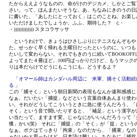
たからええようなものの、命がけのデジカメ、しかとご覧
さい。って、ほんまたいそうな。あ、ちなみにきのうの日
に書いた、「あしたにとっておく」はこのことね。お楽し
いただけましたでしょうか。ふふ、期待した？ (;・
・))))))))))))) スタコラサッサ
というわけで、きょうはひさしぶりにテニスなんぞもや
た。せっかく早く帰れる土曜日だったというのに、いつも
たいして変わらない。それでもきのうに続いてBOOKOFF
よってまた４冊ほど。100円ばっかりだけど、もうマック
りは本だらけでどうにもこうにも。どうするよ？
「オマール師はカンダハル周辺に 米軍、捕そく活動続
る 」
この「捕そく」という朝日新聞の表現もなんか違和感感じ
なぁ。だいたい「捕捉」などという言葉自体あんまり使わ
い。それがどうしてこういうときに急に使うんだろう。「
そく」という音で聞いたりすると、「補足」という漢字が
い当たって、ますます変。じゃなにがいいんだろうって「
獲」かい(笑) それに「捕捉」の「そく」が「捉」という
なぁ。ボクはてっきり「拘束」なのだから、「捕束」なの
ゃないかと思ったけど、日本語は難しい。ちなみに「捕捉