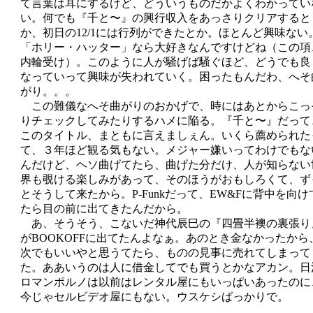
て言葉は耳にするけど、どういうものだかよくわかってい
い。何でも『千と〜』の興行収入をあっさりクリアすると
か、初日の12/1には行列ができたとか。ほとんど興味ない
「ホリー・ハッター」なら大好きなんですけどね（この項
内輪受け）。このように人が騒げば騒ぐほど、どうでも良
なっていって興味が失われていく。困ったもんだわ、へそ
がり。。。
この難儀なへそ曲がりのおかげで、時にはあとからこっ
りチェックしてみたりするハメに陥る。『千と〜』だって
このタイトル、まともに言えましぇん。いくら薦められた
て、３年ほど観る気もない。メジャー嫌いってわけでもな
んだけど、ヘソ曲げてたら、曲げた分だけ、人が知らない
界も覗ける楽しみがあって、そのほうがおもしろくて、ず
とそうして来たから。P-Funkだって、EW&Fに背中を向け
たら目の前に出てきたんだから。
あ、そうそう、こないだ神代辰巳の『四畳半襖の裏張り
がBOOKOFFに出てたんよなぁ。あのとき金なかったから
次でもいいやと思うてたら、ものの見事に売れてしまって
た。ああいうのは人に借金してでも買うとかなアカン。日
ロマンポルノは以前はレンタル屋にもいっぱいあったのに
今じゃセルビデオ屋にもない。ウスケシばっかりで。