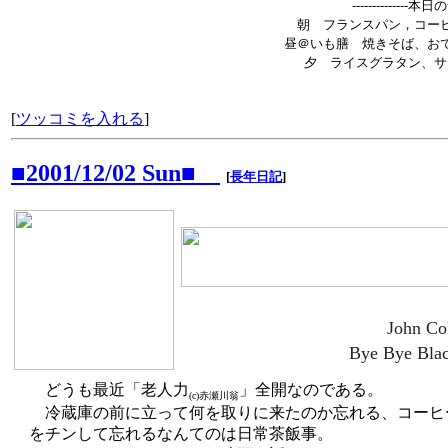
--------------本
朝 フランスパン，コーヒ
昼＠いも膳 焼きそば、おで
夕 ライスグラタン、サ
[
ツッコミを入れる
]
■2001/12/02 Sun■
[
長年日記
]
John Co
Bye Bye Blac
どうも最近「老人力
」全開なのである。
(c)赤瀬川翁
冷蔵庫の前に立って何を取りに来たのか忘れる、コーヒ
をチンして忘れるなんてのは日常茶飯事。