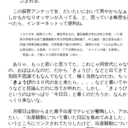
ぶまれる。
この荻野アンナって女、だいたいにおいて男やからなぁ
しかもかなりオッサンが入ってる。と、思っていま略歴を
べたら、インターネットって便利ね。
１９５６年（昭和３１年）、横浜市生まれ。慶応義塾大学仏文科入学後、パリ第
四大学留学を経て慶應義塾大学大学院博士課程修了。中上健次・坂口安吾を扱う
評論で執筆活動を開始。大学院修了後の1989年に、最初の小説「うちのお母んが
お茶を飲む」を発表。つづけて「ドアを閉めるな」「スペインの城」を発表し、
「背負い水」で第１０５回芥川賞受賞（1991）。
ありゃ、もっと若いと思うてた。これじゃ同世代じゃな
の。おばはんなのだ。だから「きょうび」などと出てきて
別段不思議でもなんでもなくて、極く当然なのだわ。ちっ
「
きょうび
の３０代の女と来たら。。。」などと書いてや
うなどと目論んだのに当てが外れた。しかし、「きょうび
というのはやっぱり「今日日」と書くのだろうか。なんか
っくり来ないな。
月曜日は朝からまた雅子出産でテレビが鬱陶しい。アホ
たい。「出産騒動について書いた日記を集めてみました」
いうところにリンクされてたりしたけど、出産騒動につい