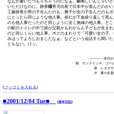
なんか書いたつもりちゃうのになぁ。鬱陶しいんじゃいと
いただけなのに。静香
様
男児出産で日本中が喜んだのかい
工藤静香が男の子生んだのも、雅子が女の子生んだのもボ
にとったら同じような他人事。裕仁が下血繰り返して死ん
のも他人事だったのと同じように全く無縁の他人事。どこ
の駅のトイレの中で誰が父親かもわからん子どもが生まれ
のと同じくらい他人事。ボクのまわりで「可愛い女の子、
みはってよろしおましたなぁ」などという会話すら聞いた
ともない。けっ。
--------------本
朝 サンドイッチ、コーヒ
昼 レタスサ
夕 豚の生姜
[
ツッコミを入れる
]
■2001/12/04 Tue■
[
長年日記
]