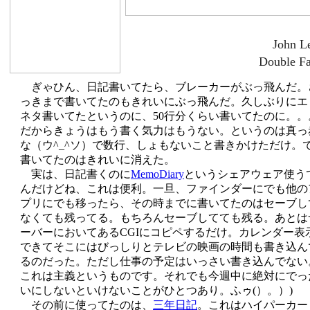
John L
Double Fa
ぎゃひん、日記書いてたら、ブレーカーがぶっ飛んだ。
っきまで書いてたのもきれいにぶっ飛んだ。久しぶりにエ
ネタ書いてたというのに、50行分くらい書いてたのに。。
だからきょうはもう書く気力はもうない。というのは真っ
な（ウ^_^ソ）で数行、しょもないこと書きかけただけ。
書いてたのはきれいに消えた。
実は、日記書くのに
MemoDiary
というシェアウェア使う
んだけどね、これは便利。一旦、ファインダーにでも他の
プリにでも移ったら、その時までに書いてたのはセーブし
なくても残ってる。もちろんセーブしてても残る。あとは
ーバーにおいてあるCGIにコピペするだけ。カレンダー表
できてそこにはびっしりとテレビの映画の時間も書き込ん
るのだった。ただし仕事の予定はいっさい書き込んでない
これは主義というものです。それでも今週中に絶対にでっ
いにしないといけないことがひとつあり。ふゥ(）。）)
その前に使ってたのは、
三年日記
。これはハイパーカー