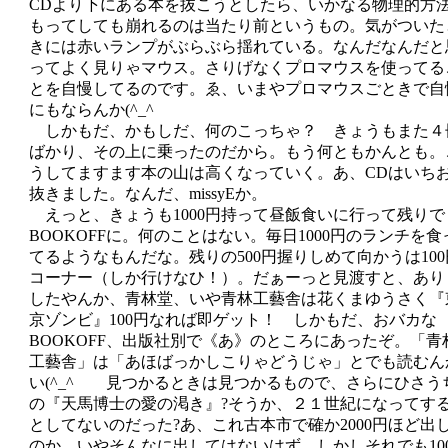
CDより下にある本を抜こうとしたら、いかなる物理的方
もってしても崩れるのは当たり前というもの。気がついた
きには赤いランプがぶらぶら揺れている。なんだなんだと
ってよく見りゃマウス。さりげなくプロマウスを使ってる
とを自慢してるのです。ゑ、いまやプロマウスごときで自
にもならんか(^_^ゞ
しかもだ、かもしだ、何のこっちゃ？ きょうもまた４
ばかり、その上に乗ったのだから。もう何ともかんとも。
うしてますます本の山は高くなっていく。あ、CDはいち
抜きました。なんだ、missyEか。
えっと、きょうも1000円持って昼飯食いに行って残りで
BOOKOFFに。何のことはない。毎日1000円のランチを食
てるようなもんだな。残りの500円握りしめて向かうは100
コーナー（しか行けなひ！）。だぁーっと見渡すと、あり
したやんか、青林堂、いや青林工藝舎は花くまゆうさく『
京ゾンビ』100円なれば即ゲット！ しかもだ、おバカな
BOOKOFF、出版社別で《あ》のところにあったぞ。「青
工藝舎」は「あほばっかしこりゃどうじゃ」とでも読むん
い(^_^ゞ 見つかるときは見つかるもので、さらにひさう
の『天馬博士の愛の渇き』?そうか、２１世紀になってす
としてないのだった?あ、これ古本市で確か2000円ほど出
のか、いやそんなに出してはないはず、しかしそれでも10