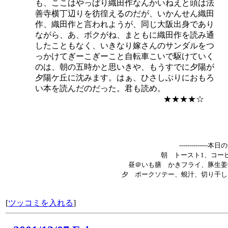
も、ここはやっぱり織田作なんかいねえと頭は法
善寺横丁辺りを彷徨えるのだが、いかんせん織田
作、織田作と言われようが、同じ大阪出身であり
ながら、あ、ボクがね、まともに織田作を読み通
したこともなく、いきなり嫁さんのサンダルをつ
っかけてぎーこぎーこと自転車こいで駆けていく
のは、朝の五時かと思いきや、もうすでに夕陽が
夕陽ケ丘に沈みます。はぁ、ひさしぶりにおもろ
い本を読んだのだった。君も読め。
★★★★☆
--------------本
朝 トースト1、コー
昼＠いも膳 かきフライ、豚生姜
夕 ポークソテー、蜆汁、切り干し
[
ツッコミを入れる
]