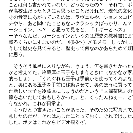
ことは何も書かれていない。どうなったの？ それで、ボ
が高校生だったときにも思ったことだけれど、現代の文化
その音楽にあがっているのは、ラヴェルや、ショスタコビ
チやら、あと聞いたこともないクラシックばっかり、ん？
ーシュイン、へ？ と思って見ると、「ポギーとべス」 
ーそうなんだ、ガーシュインというのは歴史の教科書にま
載るくらいにすごいのだ。_¢(0-0ヘ）メモメモ しっかし
うして歴史を見てみると、歴史って何なのかあらためて疑
に思う。
そうそう風呂に入りながら、きょう、何を書きたかった
かと考えてた。冷蔵庫に玉子をしまうときに（なかなか家
的っしょ）、「くれぐれも玉子は手前から使ってくれよな
と、奥にある玉子を手前に移動させて、奥のほうに買って
た新しい玉子を冷蔵庫にしまうのだという『夫婦茶碗』の
節を思いだしておもしろかった。と、くっだんねぇー、と
うなかれ。これが日常よ。
もうひとつ書きたいことがあった。そのために写真まで
意したのだが、それはあしたにとっておく。それではまた
した。ボクはこれからビデオ観るぞ。