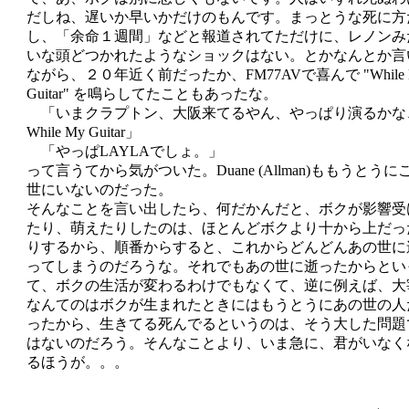
だしね、遅いか早いかだけのもんです。まっとうな死に方
し、「余命１週間」などと報道されてただけに、レノンみ
いな頭どつかれたようなショックはない。とかなんとか言
ながら、２０年近く前だったか、FM77AVで喜んで "While 
Guitar" を鳴らしてたこともあったな。
「いまクラプトン、大阪来てるやん、やっぱり演るかな
While My Guitar」
「やっぱLAYLAでしょ。」
って言うてから気がついた。Duane (Allman)ももうとうに
世にいないのだった。
そんなことを言い出したら、何だかんだと、ボクが影響受
たり、萌えたりしたのは、ほとんどボクより十から上だっ
りするから、順番からすると、これからどんどんあの世に
ってしまうのだろうな。それでもあの世に逝ったからとい
て、ボクの生活が変わるわけでもなくて、逆に例えば、大
なんてのはボクが生まれたときにはもうとうにあの世の人
ったから、生きてる死んでるというのは、そう大した問題
はないのだろう。そんなことより、いま急に、君がいなく
るほうが。。。