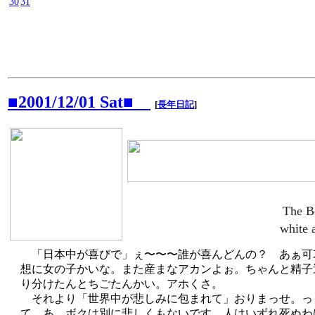
30
31
■2001/12/01 Sat■
[
長年日記
]
The B
white 
「日本中が喜びで」ぇ〜〜〜誰が喜んどんの？ あぁ可
想に女の子かいな。また産まなアカンよぉ。ちゃんと精子
り分けたんとちごたんかい。アホくさ。
それより「世界中が悲しみに包まれて」おりまっせ。っ
て、あ、ボクは別に悲しくもないです。人はいずれ死ぬわ