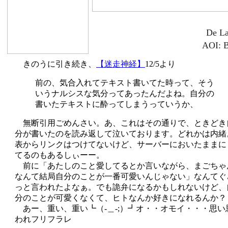
De La
AOI: B
きのうに引き続き、
【迷走神経】
12/5より
前の、気合入れてテキスト書いてた時って、そう
いうナルシスな気分ってあったんだよね。自分の
書いたテキストに酔ってしまうっていうか、
無断引用ごめんさい。あ、これはその通りで、ときどき
分が書いたのを読み返して泣いております。どれかは内緒
表からリンクはつけてないけど、サーバーにおいたままに
てるのもあるしぃーー。
前に「あたしのこと愛してるとか言いながら、まごちゃ
なんて結局自分のことが一番可愛いんじゃない」なんてぐ
っと言われたよなぁ。でも詭弁になるかもしれないけど、
分のことが可愛くなくて、ヒトなんか好きになれるんか？
あー、重い、重い┗（-＿-;）┛オ・・オモイ・・・思い
われフリフラレ