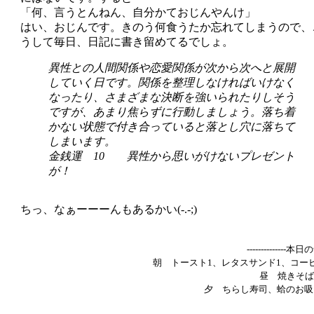
「何、言うとんねん、自分かておじんやんけ」
はい、おじんです。きのう何食うたか忘れてしまうので、
うして毎日、日記に書き留めてるでしょ。
異性との人間関係や恋愛関係が次から次へと展開
していく日です。関係を整理しなければいけなく
なったり、さまざまな決断を強いられたりしそう
ですが、あまり焦らずに行動しましょう。落ち着
かない状態で付き合っていると落とし穴に落ちて
しまいます。
金銭運 10 異性から思いがけないプレゼント
が！
ちっ、なぁーーーんもあるかい(-.-;)
--------------本
朝 トースト1、レタスサンド1、コー
昼 焼きそば
夕 ちらし寿司、蛤のお吸