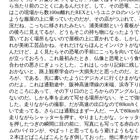
ら当たり前のごとくにあるんだけど。して、その恐竜、こ
はこの現場から数100m離れたREXというユニクロのハシ
ような服屋の上に乗っていたのだが、その店がつぶれて、
況だね、こっちに移されたみたい。浦美術館という看板が
の後ろに見えてるが、どうもそこの持ち物になったようで
置いておく場所もないので屋根の上に置かれてる。しかし
れが美術工芸品かね。それだけならほんとインパクトがな
んだけど、よく見たらその恐竜の手前にこっちを向いて仏
が立っておろう。これ最初みたとき、仏像と恐竜という食
合わせの悪さにぎょっとした。これはしっかり記録に残し
おかないと、路上観察学会の一大損失だと思ったのだ。と
ろが、である、先に書いたようにデジカメに行くひまがな
のだよ。これは通勤途中、阪神高速堺線の末端、浜寺下り
のところにあって、その下り口のところからのアングルし
ないのだ。しかも車を止めて写せる場所がない。そこで強
した。走りながらの撮影。だが高速の出口なので80km/hく
いで走ってる。さらには通勤はまず一人だ。一人で80km/h
走りながらシャッターを押す。やりましたがな。シャッタ
を押したつぎの瞬間に目の前に、写真にも写ってる赤白の
ムのパイロンが、やばっ！と思ってももう避けようもなく
２本ほどばこんばこんとなぎ倒しておった。他に車がなか