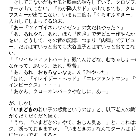
そしてこないだもヤモと映画の話をしていて、クロソフ
キーが出てこない。『わが隣人サド』が出てきても、クロ
フスキーが出てこない。いまも二度も「くろすふすきー」
入力してしまってる始末。
「あー『ツィゴイネルワイゼン』の女だれやった？」
「あ、あれやろ、あれ、ほら『肉弾』でデビュー作やんか
をい、どうして、その昔の記憶、つまり『肉弾』でデビュ
ー、だけはすいっと出ても大谷直子とはすいっと出てこな
い。
「『ワイルドアットハート』観てんけどな、むちゃしょー
なかって、あいつ、ほれ、監督」
「あ、あれ、おもろないなぁ。ん？誰やった」
「ほれ、『イレイザー・へッド』『エレファントマン』『
インピークス』・・・」
「あかん、クローネンバークやなしに、あー」
が、しかし
「
いまどきの
若い子の感覚というのは」と、以下老人の戯
がくだくだくだと続く。
「うわ、『いまどきの』やて、おじん臭ぁー」と、これは
ク。断っておきますが、「いまどきの」なんてタームはボ
にはないです。すると