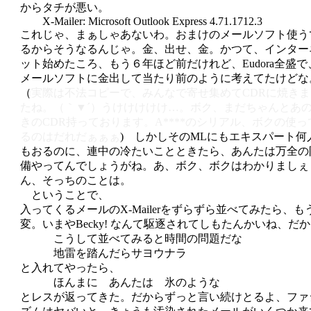
からタチが悪い。
X-Mailer: Microsoft Outlook Express 4.71.1712.3
これじゃ、まぁしゃあないわ。おまけのメールソフト使う
るからそうなるんじゃ。金、出せ、金。かつて、インター
ット始めたころ、もう６年ほど前だけれど、Eudora全盛で
メールソフトに金出して当たり前のように考えてたけどな
（
実際は不法コピーで、みんなで寄せ集めてCDRに焼きま
たね。（｀▼´）うけけけけけ…。ボク、まだちゃんとあ
きのCDR持っております。A****のシリアル、ボクの使っ
るのはだれだぁぁぁ
) しかしそのMLにもエキスパート何
もおるのに、連中の冷たいことときたら、あんたは万全の
備やってんでしょうがね。あ、ボク、ボクはわかりましぇ
ん、そっちのことは。
ということで、
入ってくるメールのX-Mailerをずらずら並べてみたら、も
変。いまやBecky! なんて駆逐されてしもたんかいね、だ
こうして並べてみると時間の問題だな
地雷を踏んだらサヨウナラ
と入れてやったら、
ほんまに あんたは 氷のような
とレスが返ってきた。だからずっと言い続けとるよ、ファ