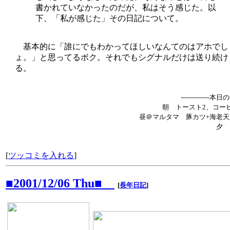
書かれていなかったのだが、私はそう感じた。以
下、「私が感じた」その日記について。
基本的に「誰にでもわかってほしいなんてのはアホでし
ょ。」と思ってるボク。それでもシグナルだけは送り続け
る。
--------------本
朝 トースト2、コー
昼＠マルタマ 豚カツ+海老天
夕 
[
ツッコミを入れる
]
■2001/12/06 Thu■
[
長年日記
]