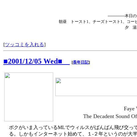
--------------本
朝昼 トースト1、チーズトースト1、コー
夕 湯
[
ツッコミを入れる
]
■2001/12/05 Wed■
[
長年日記
]
Faye
The Decadent Sound Of
ボクがいま入っているMLでウィルスがばんばん飛び交っ
る。しかもインターネット始めて、１-２年というのが大