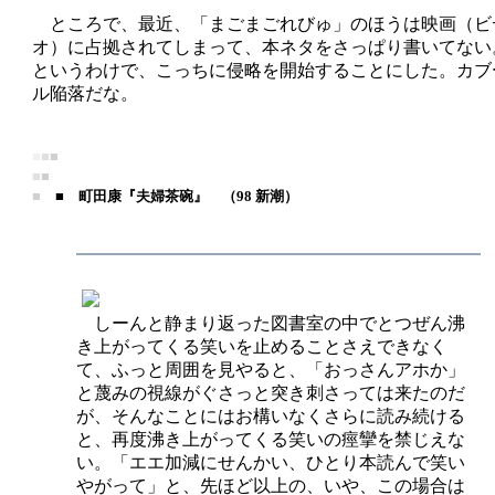
ところで、最近、「まごまごれびゅ」のほうは映画（ビ
オ）に占拠されてしまって、本ネタをさっぱり書いてない
というわけで、こっちに侵略を開始することにした。カブ
ル陥落だな。
■
■
■
■
■
■
■ 町田康『夫婦茶碗』 （98 新潮）
しーんと静まり返った図書室の中でとつぜん沸
き上がってくる笑いを止めることさえできなく
て、ふっと周囲を見やると、「おっさんアホか」
と蔑みの視線がぐさっと突き刺さっては来たのだ
が、そんなことにはお構いなくさらに読み続ける
と、再度沸き上がってくる笑いの痙攣を禁じえな
い。「エエ加減にせんかい、ひとり本読んで笑い
やがって」と、先ほど以上の、いや、この場合は