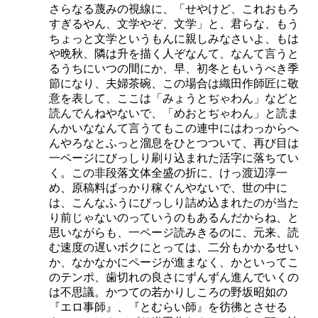
さらなる蔑みの視線に、「せやけど、これおもろ
すぎるやん、文学やぞ、文学」と、君らな、もう
ちょっと文学というもんに親しみなさいよ、もは
や晩秋、隣は升を描く人ぞなんて、なんて言うと
るうちにいつの間にか、早、初冬ともいうべき季
節になり、夫婦茶碗、この場合は織田作師匠に敬
意を表して、ここは「みょうとぢゃわん」などと
読んでんねやないで、「めおとぢゃわん」と読ま
んかいななんて言うてもこの連中にはわっからへ
んやろなとふっと溜息をひとつついて、再び目は
一ページにびっしり刷り込まれた活字に落ちてい
く。この非段落文体全盛の折に、けっ渡辺淳一
め、原稿料ばっかり稼ぐんやないで、世の中に
は、こんなふうにびっしり詰め込まれたのが当た
り前じゃないのっていうのもあるんだからね、と
思いながらも、一ページ読みきるのに、元来、読
む速度の遅いボクにとっては、二分もかかるせい
か、なかなかにページが進まなく、かといってこ
のテンポ、歯切れの良さにずんずん進んでいくの
は不思議。かつての若かりしころの野坂昭如の
『エロ事師』、『とむらい師』を彷彿とさせる