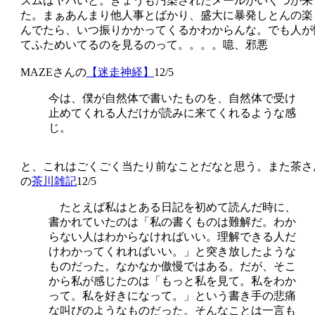
ズムはヤバいと。きょうも汚染されたメールがいくつか来
た。まぁあんまり他人事とばかり、盛大に暴発しとんの楽
んでたら、いつ振りかかってくるかわからんな。でも人が
てふためいてるのを見るのって。。。。噫、邪悪
MAZEさんの
【迷走神経】
12/5
今は、僕が自然体で書いたものを、自然体で受け
止めてくれる人だけが読みに来てくれるような感
じ。
と、これはごくごく当たり前なことだなと思う。また茶さ
の
茶川雑記
12/5
たとえば私はとある日記を初めて読んだ時に、
書かれていたのは「私の書くものは難解だ。わか
らない人はわからなければいい。理解できる人だ
けわかってくれればいい。」と突き放したような
ものだった。なかなか傲慢ではある。だが、そこ
から私が感じたのは「もっと私を見て。私をわか
って。私を好きになって。」という書き手の悲痛
な叫びのようなものだった。そんなことは一言も