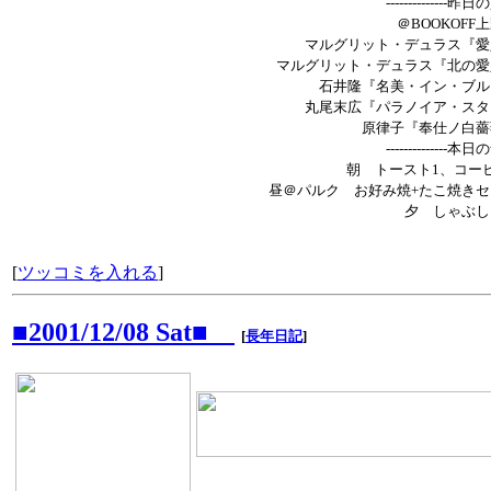
--------------昨
＠BOOKOFF
マルグリット・デュラス『愛
マルグリット・デュラス『北の愛
石井隆『名美・イン・ブル
丸尾末広『パラノイア・スタ
原律子『奉仕ノ白薔
--------------本
朝 トースト1、コー
昼＠パルク お好み焼+たこ焼きセ
夕 しゃぶし
[
ツッコミを入れる
]
■2001/12/08 Sat■
[
長年日記
]