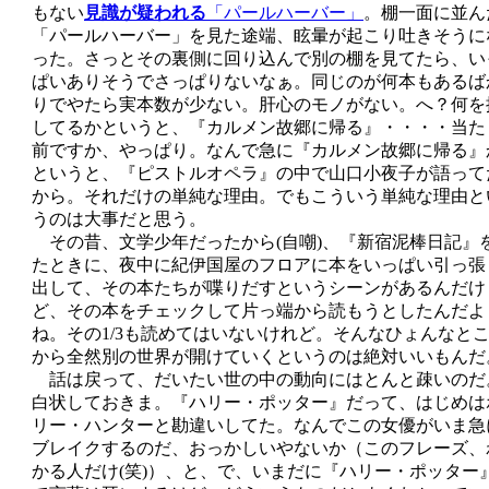
もない
見識が疑われる
「パールハーバー」
。棚一面に並ん
「パールハーバー」を見た途端、眩暈が起こり吐きそうに
った。さっとその裏側に回り込んで別の棚を見てたら、い
ぱいありそうでさっぱりないなぁ。同じのが何本もあるば
りでやたら実本数が少ない。肝心のモノがない。へ？何を
してるかというと、『カルメン故郷に帰る』・・・・当た
前ですか、やっぱり。なんで急に『カルメン故郷に帰る』
というと、『ピストルオペラ』の中で山口小夜子が語って
から。それだけの単純な理由。でもこういう単純な理由と
うのは大事だと思う。
その昔、文学少年だったから(自嘲)、『新宿泥棒日記』
たときに、夜中に紀伊国屋のフロアに本をいっぱい引っ張
出して、その本たちが喋りだすというシーンがあるんだけ
ど、その本をチェックして片っ端から読もうとしたんだよ
ね。その1/3も読めてはいないけれど。そんなひょんなと
から全然別の世界が開けていくというのは絶対いいもんだ
話は戻って、だいたい世の中の動向にはとんと疎いのだ
白状しておきま。『ハリー・ポッター』だって、はじめは
リー・ハンターと勘違いしてた。なんでこの女優がいま急
ブレイクするのだ、おっかしいやないか（このフレーズ、
かる人だけ(笑)）、と、で、いまだに『ハリー・ポッター