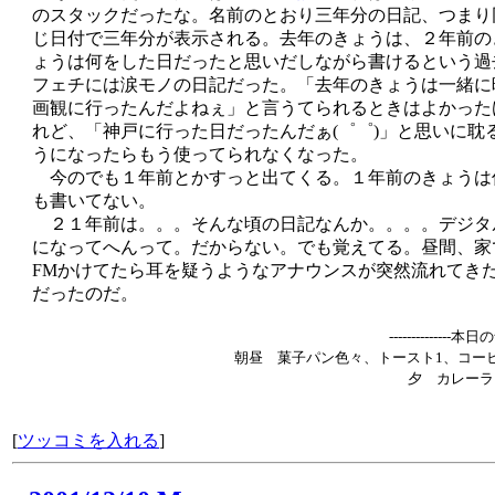
のスタックだったな。名前のとおり三年分の日記、つまり
じ日付で三年分が表示される。去年のきょうは、２年前の
ょうは何をした日だったと思いだしながら書けるという過
フェチには涙モノの日記だった。「去年のきょうは一緒に
画観に行ったんだよねぇ」と言うてられるときはよかった
れど、「神戸に行った日だったんだぁ(゜゜)」と思いに耽
うになったらもう使ってられなくなった。
今のでも１年前とかすっと出てくる。１年前のきょうは
も書いてない。
２１年前は。。。そんな頃の日記なんか。。。。デジタ
になってへんって。だからない。でも覚えてる。昼間、家
FMかけてたら耳を疑うようなアナウンスが突然流れてき
だったのだ。
--------------本
朝昼 菓子パン色々、トースト1、コー
夕 カレーラ
[
ツッコミを入れる
]