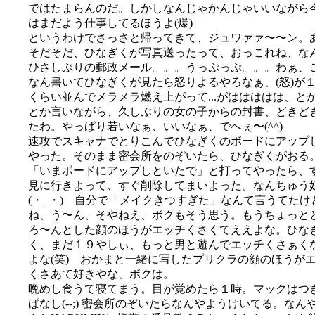
ではたまらんのだ。しかしなんじゃかんじゃいいながら
はまだよう仕事してるほうよ(爆)
というわけでさっさと帰ってきて、ジュワァァ〜〜ン。
そだそだ、ひなぎくが写真送ったって、おっこれね、な
ひさしぶりの郵政メール。。。うっぷっぷ。。。わぁ、
なん書いてひなぎくが見たら怒りよるやろなぁ、(怒)が
くらい並んでメラメラ燃え上がって...がははははは、と
とか言いながら、久しぶりの女の子からの封書、どきど
たわ。やっぱり若いなぁ、いいなぁ、でへぇ〜(^^)
速攻でスキャナでとりこんでひなぎくのボードにアップ
やった。そのまま密会所をのぞいたら、ひなぎくがおる
「いまボードにアップしといたで」と打ってやったら、
見に行きよって、すぐ削除してまいよった。なんちゅう
(・_・) 自分で「メイクきつすぎた」なんて言うてたけ
ね、う〜ん、そやねえ、ボクもそう思う。もうちょっと
ろ〜んとした顔のほうがエッチくさくてええよな。ひな
く、まだ１９やしぃ、もっと男と遊んでエッチくさぁく
よな(笑) おかまと一緒に写したプリクラの顔のほうが
くさあて好きやな、ボクは。
晩めし食うて寝てまう。目が覚めたら１時。マックはつ
ぱなし(--;) 密会所のぞいたらなんやようけいてる。なん