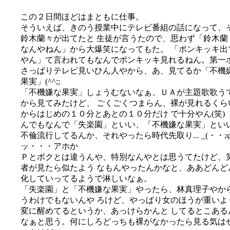
この２日間ほどはまともに仕事。
そういえば、きのう授業中にテレビ番組の話になって、
鈴木蘭々が出てたと 生徒が言うたので、思わず「鈴木蘭
なんやねん」から大爆笑になってもた。 「ポンキッキ出
やん」て言われてもなんでポンキッキ見れるねん。第一
さっぱりテレビ見いひん人やから、あ、見てるか「不機
果実」(^^;;
「不機嫌な果実」しょうむないなぁ、ＵＡが主題歌歌う
から見てみたけど、 ごくごくつまらん、裸が見れるくら
からはじめの１０分とあとの１０分だけ で十分やん(笑)
んでもなんで「失楽園」といい、「不機嫌な果実」とい
不倫流行してるんか、それやったら時代先取り... _(・・;
ッ・・・アホか
Ｐとボクとは違うんや、特別なんやとは思うてたけど、
者が見たら似たよう なもんやったんかなと、ああどんど
化していってるようで淋しいなぁ。
「失楽園」と「不機嫌な果実」やったら、林真理子やか
うわけでもないんや ろけど、やっぱり女のほうが重いよ
変に醒めてるというか、あっけらかんと してるとこある
なぁと思う。何にしろどっちも裸がなかったら見る気は