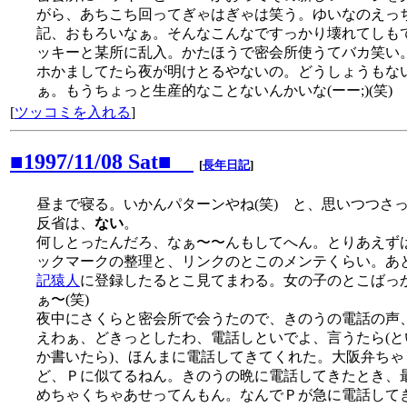
がら、あちこち回ってぎゃはぎゃは笑う。ゆいなのえっ
記、おもろいなぁ。そんなこんなですっかり壊れてしも
ッキーと某所に乱入。かたほうで密会所使うてバカ笑い
ホかましてたら夜が明けとるやないの。どうしょうもな
ぁ。もうちょっと生産的なことないんかいな(ーー;)(笑)
[
ツッコミを入れる
]
■1997/11/08 Sat■
[
長年日記
]
昼まで寝る。いかんパターンやね(笑) と、思いつつさ
反省は、
ない
。
何しとったんだろ、なぁ〜〜んもしてへん。とりあえず
ックマークの整理と、リンクのとこのメンテくらい。あ
記猿人
に登録したるとこ見てまわる。女の子のとこばっ
ぁ〜(笑)
夜中にさくらと密会所で会うたので、きのうの電話の声
えわぁ、どきっとしたわ、電話しといでよ、言うたら(と
か書いたら)、ほんまに電話してきてくれた。大阪弁ちゃ
ど、Ｐに似てるねん。きのうの晩に電話してきたとき、
めちゃくちゃあせってんもん。なんでＰが急に電話して