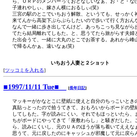
ら、ＯＲＰのメンバーっておとなしいなぁ、お・と・な
子連れやしぃ、嫁さん横におるしぃ(笑)
三宮の駅のとこでいちおう解散、というても、せっかく
来てんから高架下ぶらぶらしたいので歩いて行く方おん
なんで一緒に歩き出してんけど、あっちこっち見ながら
てたら結局離れてしもた。と、思うてたら旅がらす夫婦
た出会うて、一緒に大丸のとこでお茶する。あれから峰
で帰るんかぁ、遠いなぁ(笑)
いちおう人妻と２ショット
[
ツッコミを入れる
]
■1997/11/11 Tue■
[
長年日記
]
マッキーがかなとこに壁紙に使えと自分のちっこいとき
真貼っとったので拾うてきて、おもろいからボードの壁
してしもた。字が読みにくい。それでもほっといたら、
ちがボードにやってきて「座敷わらし」と騒ぎだした。
ら、読みにくいし、元のＵＡのほうが落ち着いてええな
思うて、元に戻したのにキャッシュが邪魔して元に戻ら