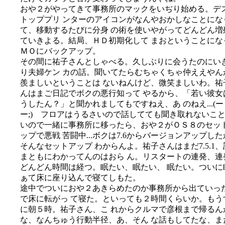
おや２がやってきて事務所のマックをいぢり始める。デ
トッププリ ンターのアイコンがなんやおかしなことにな
て、移動するたびに分身 の術を使いやがってどんどん増
ていきよる。結局、ＨＤ初期化して まおということにな
ＭＯにバックアップ。
その間に祐子さんとしゃべる。久しぶりに会うたのにい
り夫婦ケン カの話。聞いてたらむちゃくちゃ仲ええやん
羨ましいということは ないねんけど、微笑ましいわ。祐
んはまご日記でボクの悪行知って やるから、「若い彼女
うしたん？」と聞かれましてもですねえ、あ のねえ...(ー
ー;) フロアはうるさいので話してても聞き取れないこ
いので一緒に事務所に移ったら、おや２がＯＳ８のセッ
ップで悪戦 苦闘中...ボクは7.6からバージョンアップし
そんなセットアップ わからんよ。祐子さんはまだ7.5.1、
まともにわかってんのはおら ん。リスタートの連発、連
どんどん時間は経つ。眠たい、眠たい、 眠たい。ついに
ぁて床に座り込んで寝てしもた。
途中でついにおや２あきらめたのか事務所から出ていっ
で床に転がっ て寝た。といっても２時間くらいか。もう
に朝５時。祐子さん、こ れからクルマで彦根まで帰るん
な、なんちゅう行動半径、あ、そん な話もしてたな、ま