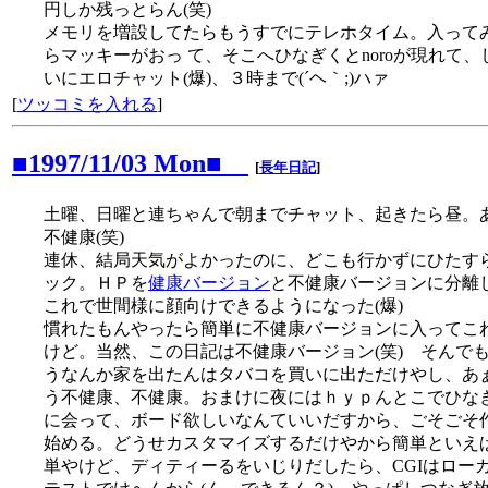
円しか残っとらん(笑)
メモリを増設してたらもうすでにテレホタイム。入って
らマッキーがおっ て、そこへひなぎくとnoroが現れて、
いにエロチャット(爆)、３時まで(´ヘ｀;)ハァ
[
ツッコミを入れる
]
■1997/11/03 Mon■
[
長年日記
]
土曜、日曜と連ちゃんで朝までチャット、起きたら昼。
不健康(笑)
連休、結局天気がよかったのに、どこも行かずにひたす
ック。ＨＰを
健康バージョン
と不健康バージョンに分離
これで世間様に顔向けできるようになった(爆)
慣れたもんやったら簡単に不健康バージョンに入ってこ
けど。当然、この日記は不健康バージョン(笑) そんで
うなんか家を出たんはタバコを買いに出ただけやし、あ
う不健康、不健康。おまけに夜にはｈｙｐんとこでひな
に会って、ボード欲しいなんていいだすから、ごそごそ
始める。どうせカスタマイズするだけやから簡単といえ
単やけど、ディティーるをいじりだしたら、CGIはロー