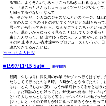
る前に、ようそんだけあっちこっち動き回れる なぁと言
ら、「まごっとさんもしょっちゅうツーリングやいうて、
り回ってるやない」なんて
あ、そだそだ、シカゴのジャズなんとかのページ、Ｍ.山
う女の人に うちのＨＰのぞいてくださいと名刺もらって
帰ってから行ってみた ら、なんかごちゃごちゃといっぱ
った。眠たいからゆっくり見るこ とにしてリンク張っと
束したんやった、Ｍ.山本ゆう女の人、ええ女 やったよ(
そのＭ.山本さんが青木達幸をプロデュースというか、日
連れてきてるみたいね。
[
ツッコミを入れる
]
■1997/11/15 Sat■
[
長年日記
]
昼間、久しぶりに長良川の作業でサヴァへ行くはずが、
だらしてて行ったのは５時。３時からとうゆてたのに、
はは、とんでもない(笑) もう作業終わってるかと思う
に、まだ袋詰めとか残ってた。郵便局へ発送に行くのは
といて大ちゃんとしばらく遊ぶ。ナンバのバン麺だった
おいしいというので帰りがけに食べて帰ろうかと思って