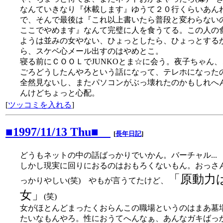
なんていきなり『休載します』ゆうて２０行くらいあん
で、そんで最後は『これ以上書いたら普段と変わらない
ここでやめます』なんて完璧に人を食うてる。この人の
ようは並みの女やない、ひょっとしたら、ひょっとする
ら、スケベ心メール出すのはやめとこ。
寝る前にＣＯＯＬでJUNKOとま☆に会う。夜子ちゃん、
ごろどうしたんやろという話になって、テレホになった
全然見ないし、またパソコンがぶっ壊れたのかもしれへ
んけどちょっと心配。
[
ツッコミを入れる
]
■1997/11/13 Thu■
[
長年日記
]
どうもネットの中の話ばっかりでいかん。バーチャル...
しかし現実に回りにおるのはおもろくないもん。おっさ
「原動力
っかりやしい(笑) やもが言うてたけど、
女」
(笑)
女がほとんどまったくおらんこの職場というのはまあ墓
たいなもんやろ。性におうてへんなぁ、あんなガキばっ