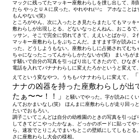
マックに残ってたマッキー座敷わらしを捜し出して、削
たら やっとＵＡに戻った。やれやれ(^^;; アホなことは
もんやない(笑)
ところがやん、次に入ったとき見たらまたしてもマッキ
敷わらしが出現しとる。どないなっとんねん、おこるで
ッサン。そこで完全に切れてきて、ええいとばかり、２
マッキー座敷わらしをぶちこんだ。ますます字が読みに
った。どうしようもない。座敷わらしに占拠されてむち
ちゃになったこってんからしかたないか(笑) まいちが
す騒いで自分の写真を引っぱり出してきたので、ひなぎ
電話を入れてバナナわらしに変えたろかというと変えて
えてという変なやつ。うちもバナナわらしに変えて、
ナナの凶器を持った座敷わらしが出
たぁ〜〜！！」
と騒いでやった。字が読みにく
んておかまいなし(笑) ほんまに座敷わらしが走り回っ
たいでおもろい。
調子こいてこんどは自分の幼稚園のときの写真を引っぱ
してきてどこやったかなぁ、どっかのボードに貼ってや
ら、速攻でとりこんでまいちとこの壁紙にしてしもとる
さに座敷わらし大会の様相。