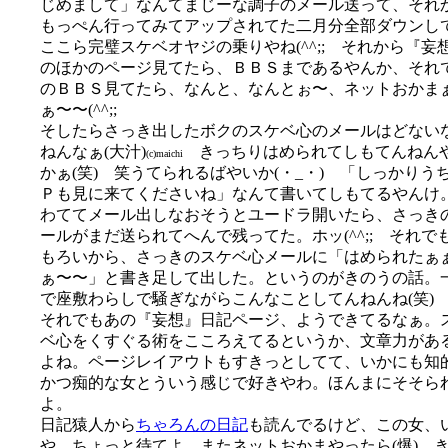
じめまして」なんてまじーな調子のメール送って、それ
もっぺん行ってみてアップされてた二月分全部ダウンし
ここら完璧スケベオヤジの乗りやね(^^;; それから『妄
のほかのページ見てたら、ＢＢＳまであるやんか、それ
のＢＢＳ見てたら、なんと、なんとぉ〜、ネットおかま
ぁ〜〜(^^;;
そしたらさっき出したボクのスケベ心のメールはどない
ねんなぁ(大汁)
きっちりはめられてしもてんねん
(c)maichi
かぁ(笑) 笑うてられるばやいか(・_・) 「しっかりう
Ｐも見に来てくださいね」なんて書いてしもてるやんけ
わててメール出しなおそうとユードラ開いたら、さっき
ールがまだ送られてへんで残ってた。ホッ(^^;; それで
もろいから、さっきのスケベ心メールに「はめられたぁ
ぁ〜〜」と書き足して出した。というのがきのうの話。
で座敷わらしで騒ぎながらこんなことしてんねんね(笑)
それでもあの『妄想』日記ページ、ようできてるなぁ。
ベ心をくすぐる術をこころえてるというか、文章力があ
よね。ページレイアウトもすきっとしてて、いかにも知
かつ痴的な女とういう感じで好きやわ。ほんまにそそら
よ。
日記猿人から
ちゃろんの日記
も読んでるけど、この女、
や、ちょっと待てよ、またネットおかまやったら(爆) 