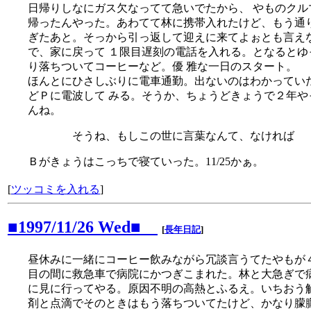
日帰りしなにガス欠なってて急いでたから、 やものクル
帰ったんやった。あわてて林に携帯入れたけど、もう通
ぎたあと。そっから引っ返して迎えに来てよぉとも言え
で、家に戻って １限目遅刻の電話を入れる。となるとゆ
り落ちついてコーヒーなど。優 雅な一日のスタート。
ほんとにひさしぶりに電車通勤。出ないのはわかってい
どＰに電波して みる。そうか、ちょうどきょうで２年や
んね。
そうね、もしこの世に言葉なんて、なければ
Ｂがきょうはこっちで寝ていった。11/25かぁ。
[
ツッコミを入れる
]
■1997/11/26 Wed■
[
長年日記
]
昼休みに一緒にコーヒー飲みながら冗談言うてたやもが
目の間に救急車で病院にかつぎこまれた。林と大急ぎで
に見に行ってやる。原因不明の高熱とふるえ。いちおう
剤と点滴でそのときはもう落ちついてたけど、かなり朦