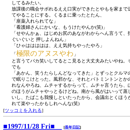
してるみたい。
放課後の職会サボれるええ口実ができたとやもを家まで
てやることにする。くるまに乗ったとたん、
「座薬入れられてな」
「看護婦さんにかいな、もうけたやんか(笑)」
「せやんかぁ、はじめお尻のあながわからへん言うて、
ぐいぐいと 押しよんねん」
「ひゃははははは、ええ気持ちやったやろ」
極限のアヌスやわ
「
」
と言うてバカ笑いしてるとこ見ると大丈夫みたいやね。
でも
「あかん、笑うたらしんどなってきた」とずっとクルマ
で眠りこけとった。風邪かな、それとバトミントンとか
れなんやろね、ムチャするからって、ムチャ言うたら、
のほうがムチャやっとるけどね。南から風がはいって蒸
いし、たばこも我慢しといたったから、会議出とくほう
れて楽やったかもしれへんな(笑)
[
ツッコミを入れる
]
■1997/11/28 Fri■
[
長年日記
]