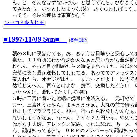
ん、と。そんなはずないやん、と思うてたら、ひなぎく
てきたから、ホッとしたような(笑) さくらとしばらく
ってて、今度の連休は東京かな？
[
ツッコミを入れる
]
■1997/11/09 Sun■
[
長年日記
]
朝の８時に寝ぼけてる。あ、きょうは日曜かと安心して
寝た。１１時頃に行かなあかんなぁと思いながら全然起
れへん。やっと目が醒めたら２時をまわってた。最低(^^
完璧に夜と昼が逆転してしもてる。あわててアレックス
帯入れたら、オヤジが出た。「まごっとだよ！」ゆうて
然通じえへん。言うとけよな、携帯、交換したくらい、
いたやんけ。(聞いてたりして(笑))
５時に三宮に着いた途端に携帯に連絡入る。「元町やて
ぇ〜、三宮ゆうたやん」まぁええかぁ、大丸の前で待ち
せにしてプラプラ歩く。神戸、行ったら靴欲しなんなぁ
ないしょうかなぁ、う〜ん、ナイキ２万円かぁ、やめとこ
旅がらす夫婦、アレックス家族、それにMaru、も一人、
ん、顔は知ってる(^^;; ＯＲＰのメンバーって顔は知っ
しゃべったりしててもハンドル知らんのん多いんよなぁ