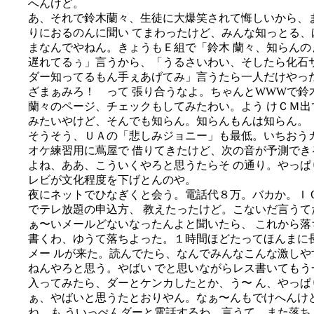
へんけど。
あ、それで鈴木蘭々、生徒に大爆笑されて悔しいから、
りにおるのんに聞い てまわったけど、みんな知っとる、
まなんでやねん。きょうもＥ組で「鈴木 蘭々、知らんの
遅れてるぅ」言うから、「うるさいわい、そしたら化石
ダー知ってるもん手ぇあげてみ」言うたら一人だけやっ
ざまぁみろ！ って 張り合うなよ。ちゃんとWWWで鈴
蘭々のページ、チェックもしてみたわい。よう けＣＭ出
みたいやけど、そんでも知らん。知らんもんは知らん。
そうそう、ＵＡの「悲しみジョニー」も最低。いちおう
オケ練習用に蔦屋で 借りてきたけど、次の音が予測でき
よね、ああ、こういくやろと思うたらそ の通り。やっぱ
レビが文化程度を下げとんのや。
夜にネットでひなぎくと会う。電話代８万。バカか。Ｉ
でテレ放題の申込方、 教えたったけど。こないだ言うて
ぁ〜いメールどないなったんよと聞いたら、 これから落
書くわ、ゆうて落ちよった。１時間ほどたってほんまに
メー ルが来た。読んでたら、なんでみんなこんな激しや
ねんやろと思う。やばい でと思いながらレス書いてもう
入ってみたら、ダーとケンカしたとか、う〜 ん、やっぱ
ぁ、やばいと思うたとおりやん。なぁ〜んもでけへんけ
ね、も ういっぺんダーと電話するわ、言うて、また落ち