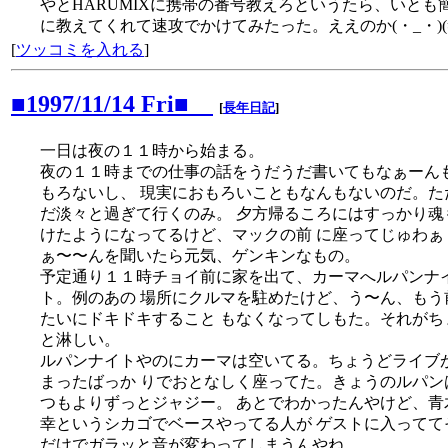
やとHARUMIXに携帯の番号教えろというたら、いとも
に教えてくれて速攻でかけてみたった。ええのか(・_・)(
[
ツッコミを入れる
]
■1997/11/14 Fri■
[
長年日記
]
一日は夜の１１時から始まる。
夜の１１時までの仕事の話をうだうだ書いてもなぁーん
もろないし、 現実におもろいこともなんもないのだ。た
だ淡々と過ぎて行くのみ。 夕方帰るころにはすっかり魂
けたようになってるけど、マックの前 に座ってじゅわぁ
ぁ〜〜んを聞いたら元気、ゲンキンなもの。
予定通り１１時チョイ前に家を出て、カーマへルパンナ
ト。例のあの 場所にクルマを駐めたけど、う〜ん、もう
たいにドキドキすること もなくなってしもた。それがち
と淋しい。
ルパンナイトやのにカーマは空いてる。ちょうどライブ
まったばっか りでおとなしく座ってた。きょうのルパン
つもよりずっとジャジー。 あとでわかったんやけど、青
幸というシカゴでベースやってる人が ゲストに入ってて
だけでガラッと音が変わってしまうんやね。