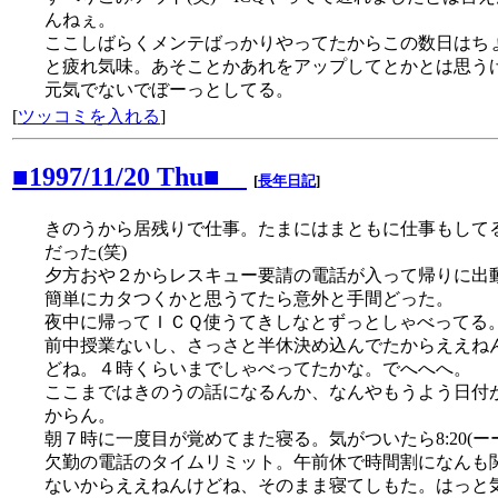
んねぇ。
ここしばらくメンテばっかりやってたからこの数日はち
と疲れ気味。あそことかあれをアップしてとかとは思う
元気でないでぼーっとしてる。
[
ツッコミを入れる
]
■1997/11/20 Thu■
[
長年日記
]
きのうから居残りで仕事。たまにはまともに仕事もして
だった(笑)
夕方おや２からレスキュー要請の電話が入って帰りに出
簡単にカタつくかと思うてたら意外と手間どった。
夜中に帰ってＩＣＱ使うてきしなとずっとしゃべってる
前中授業ないし、さっさと半休決め込んでたからええね
どね。４時くらいまでしゃべってたかな。でへへへ。
ここまではきのうの話になるんか、なんやもうよう日付
からん。
朝７時に一度目が覚めてまた寝る。気がついたら8:20(ー
欠勤の電話のタイムリミット。午前休で時間割になんも
ないからええねんけどね、そのまま寝てしもた。はっと