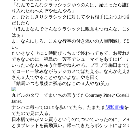
「なんでこんなクラッシックゆうのんは、始まったら誰
り入れたれへんぞやねんやろ」
と、ひとしきりクラシックに対してやも相手にぶつぶつ
だしたら
「ほんまなんでそんなクラシックに敵意もつねんな、こ
はぁ」
ま、なんにしろ、こんな行事の付き添いの人員削減して
い。
たいそなくせに１時間びっちょで終わってもて、お疲れ
でもないのに、福島の一芳亭でシューマイをあてにビー
いったいなんちゅう仕事やねんやろ。プラプラ梅田まで
てコーヒー飲みながらデジカメでほたえる。なんかええ
さん３人でやることやないよな。やも曰く
「結局いつも最後に残るのはこの３人やな(笑)」
丸ビルのタワーでまいちの言うてたCourtney PineとCostel
Janet。
ナンバに移ってCITYを歩いてたら、たまたま
明和電機
を
てたので見に入る。
日本橋で林がＭＯ買うというのでついていったのに、メ
とタブレットを衝動買い。帰ってきたらポケットには２