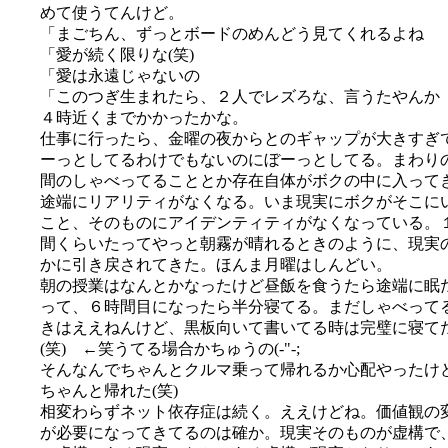
めて使うてんけど。
「まごちん、ずっとボードのめんどう見てくれるよね
「愛が続く限りな(笑)
「愛は永遠じゃないの
「このつぎ生まれたら、２人でレズろな、言うたやんか
４時近くまでかかったかな。
仕事に行ったら、金曜の夜からとのギャップが大きすぎ
ーっとしてるわけでもないのにぼーっとしてる。まわり
間のしゃべってることとか存在自体がボクの中に入って
途端にリアリティがなくなる。いま現実にボクがそこに
こと、そのものにアイデンティティがなくなっている。
間くらいたってやっと朝霧が晴れるときのように、現実
かに引き戻されてきた。ほんま月曜はしんどい。
朝の授業はなんとかなったけど昼飯を食うたら途端に眠
って、６時間目になったら半分寝てる。まだしゃべって
きはええねんけど、黒板向いて書いてる時は完璧に寝て
(笑) ←笑うてる場合かちゅうの(-"-;
そんなんでちゃんとクルマ乗って帰れるか心配やったけ
ちゃんと帰れた(笑)
相変わらずネット依存症は続く。ええけどね。価値観の
が必要になってきてるのは確か。現実そのものが虚構で