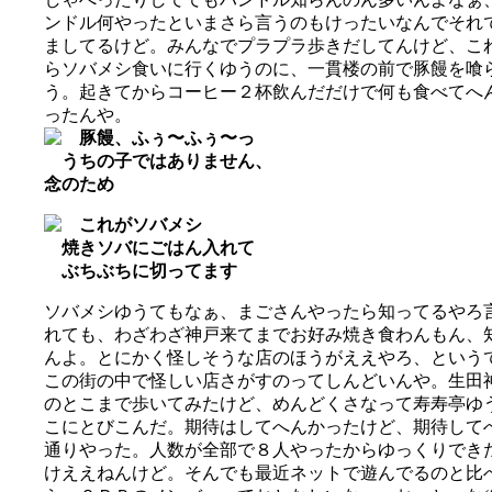
ンドル何やったといまさら言うのもけったいなんでそれ
ましてるけど。みんなでプラプラ歩きだしてんけど、こ
らソバメシ食いに行くゆうのに、一貫楼の前で豚饅を喰
う。起きてからコーヒー２杯飲んだだけで何も食べてへ
ったんや。
豚饅、ふぅ〜ふぅ〜っ
うちの子ではありません、
念のため
これがソバメシ
焼きソバにごはん入れて
ぶちぶちに切ってます
ソバメシゆうてもなぁ、まごさんやったら知ってるやろ
れても、わざわざ神戸来てまでお好み焼き食わんもん、
んよ。とにかく怪しそうな店のほうがええやろ、という
この街の中で怪しい店さがすのってしんどいんや。生田
のとこまで歩いてみたけど、めんどくさなって寿寿亭ゆ
こにとびこんだ。期待はしてへんかったけど、期待して
通りやった。人数が全部で８人やったからゆっくりでき
けええねんけど。そんでも最近ネットで遊んでるのと比