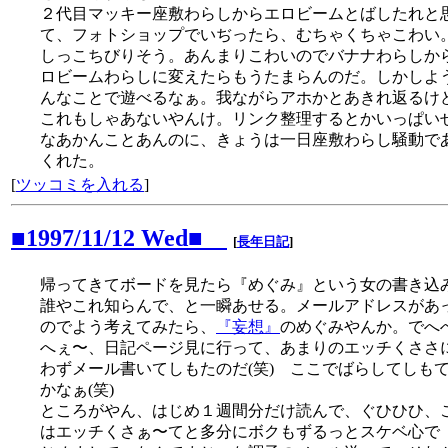
２代目マッキー座敷わらしからエロビームとばしたれと
て、フォトショップでいぢったら、むちゃくちゃこわい
しっこちびりそう。あんまりこわいのでバナナわらしか
ロビームわらしに変えたらもうたまらんのだ。しかしよ
んなことで遊べるなぁ。我ながらアホかとあきれ返るけ
これもしゃあないやんけ。リンク整理するとかいっぱい
なあかんことあんのに、きょうは一日座敷わらし騒動で
くれた。
[
ツッコミを入れる
]
■1997/11/12 Wed■
[
長年日記
]
帰ってきてボードを見たら『めぐみ』という女の書き込
誰やこれ知らんで、と一瞬あせる。メールアドレスがあ
のでよう考えてみたら、
『妄想』
のめぐみやんか。でへ
へぇ〜、日記ページ見に行って、あまりのエッチくささ
わずメール書いてしもたのだ(笑) ここでばらしてしも
かなぁ(笑)
ところがやん、はじめ１週間分だけ読んで、ぐひひひ、
はエッチくさぁ〜てと多分にボクもずるっとスケベ心で