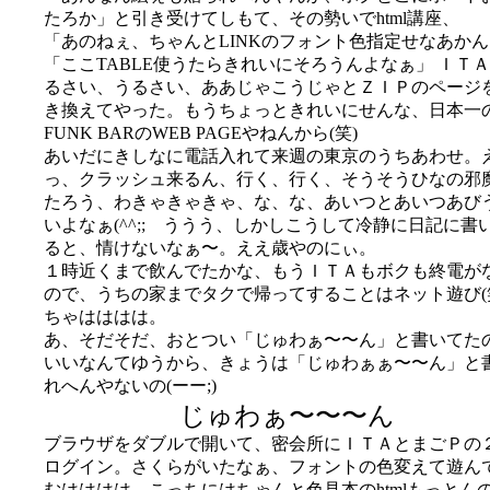
たろか」と引き受けてしもて、その勢いでhtml講座、
「あのねぇ、ちゃんとLINKのフォント色指定せなあか
「ここTABLE使うたらきれいにそろうんよなぁ」 ＩＴ
るさい、うるさい、ああじゃこうじゃとＺＩＰのページ
き換えてやった。もうちょっときれいにせんな、日本一の
FUNK BARのWEB PAGEやねんから(笑)
あいだにきしなに電話入れて来週の東京のうちあわせ。
っ、クラッシュ来るん、行く、行く、そうそうひなの邪
たろう、わきゃきゃきゃ、な、な、あいつとあいつあび
いよなぁ(^^;; ううう、しかしこうして冷静に日記に書
ると、情けないなぁ〜。ええ歳やのにぃ。
１時近くまで飲んでたかな、もうＩＴＡもボクも終電が
ので、うちの家までタクで帰ってすることはネット遊び
ちゃはははは。
あ、そだそだ、おとつい「じゅわぁ〜〜ん」と書いてた
いいなんてゆうから、きょうは「じゅわぁぁ〜〜ん」と
れへんやないの(ーー;)
じゅわぁ〜〜〜ん
ブラウザをダブルで開いて、密会所にＩＴＡとまごＰの
ログイン。さくらがいたなぁ、フォントの色変えて遊ん
むはははは、こっちにはちゃんと色見本のhtmlもっとん