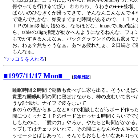
何やっても行けるで(笑) わわわわ、うわさの●●●登場
ぱらいのひなぎくが帰ってきて、そんなんこんなんで４
で遊んでたかな、始発までまだ時間があるので、ＩＴＡ
ＩＰのhtmlを触り始める。なるほどな、imageでalign指
ら、tableのalign指定が効かへんようになるねんな、フォ
もでかすぎるんよなぁ。バックグラウンドの色も変えて
お。わぁ全然ちゃうなぁ。あ〜ぁ疲れたぁ、２日続きで
もんなぁ。
[
ツッコミを入れる
]
■1997/11/17 Mon■
[
長年日記
]
睡眠時間２時間で朝飯も食べずに家を出る。そういえば
貴重な睡眠時間の間に寝ぼけながら、柿の皮むいて食べ
うな記憶が。ナイフで皮をむいて
きのうの夜からきしなとICQで相談しながらボード作っ
間につくったＺＩＰのボードはたった１時間くらいでで
しもたのに、「愛の力」やろか、やたらと時間がかかる
ップしてはチェックいれて、その間にもなんやかんやIC
ッセージとばしあって、そんでもおもしろいなあICQっ