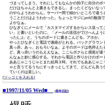
づまってしまう。それにしてもなんかの拍子に自分のボ
だけはちゃんと上書きもできるし、まったくどないなっ
のやらようわからん。サーバー間で細かいところで違う
うことだけはようわかった。ちょっとマジにperlの勉強
よかなぁ。
ひなぎくにメールで「カスタマイズするからレス送って
い」と書いといたのに、「メールの送信がでけへんよう
った(;_;)」と、うちのボードに書きこんどる。アホか。
やっとひなぎくと電話で連絡がとれる。バックグラウン
真っ赤。あっ、おもろいなぁ、よそのボードは色抑えた
ど、真っ赤いうのもええなぁ。ここらボクらと感覚が違
んなぁと妙に感心する。それから電話と作りかけのボー
ああじゃこうじゃとまた結局３時。それでもああじゃこ
ゃと言うてるうちにすっきっとしてきて、どんどん良う
ていくのは楽しい。
[
ツッコミを入れる
]
■1997/11/05 Wed■
[
長年日記
]