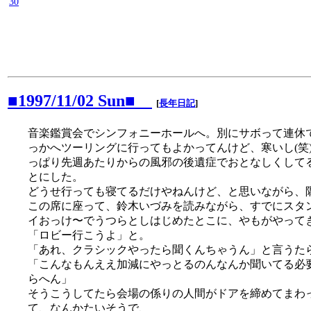
30
■1997/11/02 Sun■
[
長年日記
]
音楽鑑賞会でシンフォニーホールへ。別にサボって連休
っかへツーリングに行ってもよかってんけど、寒いし(笑
っぱり先週あたりからの風邪の後遺症でおとなしくして
とにした。
どうせ行っても寝てるだけやねんけど、と思いながら、
この席に座って、鈴木いづみを読みながら、すでにスタ
イおっけ〜でうつらとしはじめたとこに、やもがやって
「ロビー行こうよ」と。
「あれ、クラシックやったら聞くんちゃうん」と言うた
「こんなもんええ加減にやっとるのんなんか聞いてる必
らへん」
そうこうしてたら会場の係りの人間がドアを締めてまわ
て、なんかたいそうで、