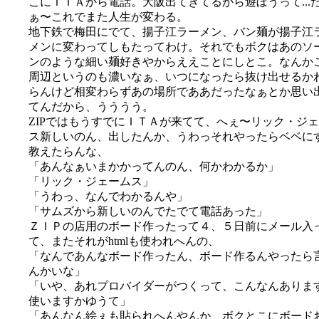
こにＩＴＡから電話。大阪出てきてるから遊ぼうって...
ぁ〜これでまた人生が変わる。
地下鉄で梅田にでて、揚子江ラーメン、バン麺が揚子江
メンに変わってしもたってわけ。それでもボクはあのソ
ンのような細い麺好きやからええことにしとこ。なんか
周辺というのも濃いなぁ、いつになったら抜け出せるか
らんけど相変わらずあの場所でああだったなぁとか思い
てんだから、うううう。
ZIPではもうすでにＩＴＡが来てて、へぇ〜リック・ジ
ス新しいのん、出したんか、うわっそれやったらベベに
教えたらんな、
「あんなぁいまかかってんのん、何かわかるか」
「リック・ジェームス」
「うわっ、なんでわかるんや」
「サムズから新しいのんでたでて電話あった」
ＺＩＰの店用のボード作ったって４、５日前にメール入
て、またそれがhtmlも使われへんの、
「なんであんなボード作ったん、ボード作るんやったら
んかいな」
「いや、あれプロバイダーがつくって、こんなんありま
使いますかゆうて」
「あんなん絵ぇも貼られへんやんか、ボクとこにボード