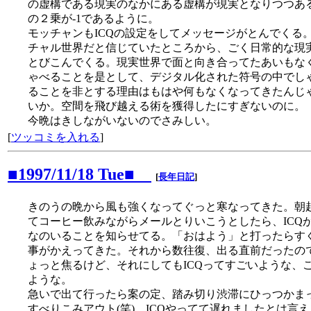
の虚構である現実のなかにある虚構が現実となりつつある
の２乗が-1であるように。
モッチャンもICQの設定をしてメッセージがとんでくる
チャル世界だと信じていたところから、ごく日常的な現
とびこんでくる。現実世界で面と向き合ってたあいもな
ゃべることを是として、デジタル化された符号の中でし
ることを非とする理由はもはや何もなくなってきたんじ
いか。空間を飛び越える術を獲得したにすぎないのに。
今晩はきしながいないのでさみしい。
[
ツッコミを入れる
]
■1997/11/18 Tue■
[
長年日記
]
きのうの晩から風も強くなってぐっと寒なってきた。朝
てコーヒー飲みながらメールとりいこうとしたら、ICQ
なのいることを知らせてる。「おはよう」と打ったらす
事がかえってきた。それから数往復、出る直前だったの
ょっと焦るけど、それにしてもICQってすごいような、
ような。
急いで出て行ったら案の定、踏み切り渋滞にひっつかま
すべりこみアウト(笑) ICQやってて遅れましたとは言