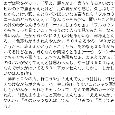
まずは靴をゲット。「早よ、履きかえ」言うてうるさいので
ビルの下で履きかえたけど、足の裏が変な感じ。久しぶりに
たからよけい変。あとＧパンほしいなぁ言うたら「フルカウ
ニームのどっちがええ」「なんじゃそら(^^;; 聞いたこと
わけのわからんほうのドニームにしょうかぁ」「フルカウン
からちょっと見ていこ」ちゅうので入って見てみたら、なん
高いねん、たかがＧパンに２万も出せるかいな、何考えとん
ろ。「色落ちがええねんやんか」 ５０１あるやろ、ＷＸが
こうたら、赤ミミがどうたらこうたら、あのなぁ３０年から
いてるけどなぁ、君らなんか間違うとるよ(ーー;) ヴィン
ぐちゃぐちゃ言うて、ふ〜〜ん色落ちなぁ、まぁええかぁ、
のＧパンが安うてええとは思わへんし、やっぱり５０１はえ
なんでボクがはいてる５０１アカンねんな、しかし、しかし
いやほんま(笑)。
「藤原ヒロシの店、行こうや」「ええでぇ」うははは、何だ
チつけながらボクもミーハーやし(笑) うまいことシャツ買
しもたやんか、それもキャッシュで、なんで魔法のカード使
ねん。「ほんまうまいこと買わしよんなぁ」「ええやんか、
やんか」「そのシャツなんぼしてん」「ひみつ」「言うてみ
万」
「・・・・・・・・・・・・・・・・・・・・・・・・・・