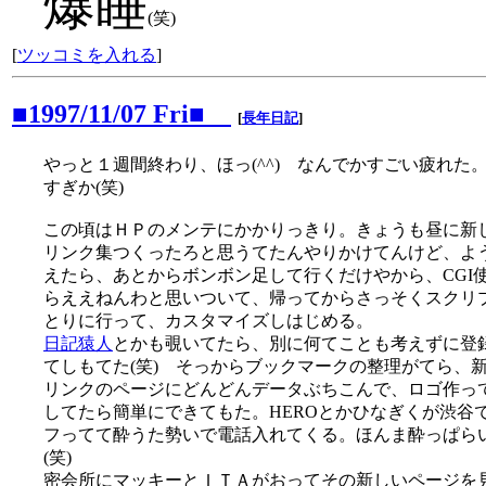
爆睡
(笑)
[
ツッコミを入れる
]
■1997/11/07 Fri■
[
長年日記
]
やっと１週間終わり、ほっ(^^) なんでかすごい疲れた
すぎか(笑)
この頃はＨＰのメンテにかかりっきり。きょうも昼に新
リンク集つくったろと思うてたんやりかけてんけど、よ
えたら、あとからボンボン足して行くだけやから、CGI
らええねんわと思いついて、帰ってからさっそくスクリ
とりに行って、カスタマイズしはじめる。
日記猿人
とかも覗いてたら、別に何てことも考えずに登
てしもてた(笑) そっからブックマークの整理がてら、
リンクのページにどんどんデータぶちこんで、ロゴ作っ
してたら簡単にできてもた。HEROとかひなぎくが渋谷
フってて酔うた勢いで電話入れてくる。ほんま酔っぱら
(笑)
密会所にマッキーとＩＴＡがおってその新しいページを