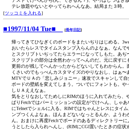
テストでけへんから(ん、できるん？)、やっぱしつなぎ
テレ放題やないとやってられへんなあ。結局また３時。
[
ツッコミを入れる
]
■1997/11/04 Tue■
[
長年日記
]
帰ってきてひなぎくのボードをまたいぢりはじめる。3we
おいたらレスでタイムスタンプ入らんのよなぁ。なんで
とスクリプトいぢってたらエラーになってしもた。あぢ
スクリプトの部分は全然わかってへんのだ。元に戻すに
更前のが残してへんかったからどないしてもわからん。
くさいのでもっぺんカスタマイズのやりなおし、はぁ〜
MTVでＵＡの「悲しみジョニー」速攻でスキャンして自
ボードの壁紙を変えてしまう。ついでにフォントも。や
しＵＡええなぁ。
気をとりなおしてためしにRIMのほうに入れてみたら、
ぱりFetchではパーミッションの設定がでけへん、しゃあ
にTelnetでシェルに入る。RIMではちゃんとレスにタイ
ンプつくんよなぁ。ほんまどないなっとるんか、ようわ
ん。おまけに再度Fetchでボードのあるディレクトリーに
うとしたら入られへんし、(RIMにCGI置いたときの症状)