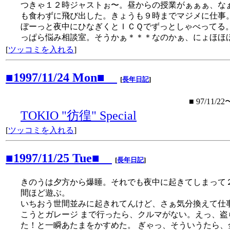
つきゃ１２時ジャストぉ〜。昼からの授業がぁぁぁ、な
も食わずに飛び出した。きょうも９時までマジメに仕事
ぼーっと夜中にひなぎくとＩＣＱでずっとしゃべってる
っぱら悩み相談室。そうかぁ＊＊＊なのかぁ、にょほほ
[
ツッコミを入れる
]
■1997/11/24 Mon■
[
長年日記
]
■ 97/11/22
TOKIO "彷徨" Special
[
ツッコミを入れる
]
■1997/11/25 Tue■
[
長年日記
]
きのうは夕方から爆睡。それでも夜中に起きてしまって
間ほど遊ぶ。
いちおう世間並みに起きれてんけど、さぁ気分換えて仕
こうとガレージ まで行ったら、クルマがない。えっ、盗
た！と一瞬あたまをかすめた。 ぎゃっ、そういうたら、