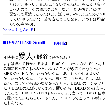
たけど、を〜い、電話代ど ないすんねん。あんまり戻っ
えへんので、その間ボクはきしなとＩＣＱやけ どね(笑)
配なって電波したったけど、話し中、やっと出たのが３
くらい やったかな、落ち込んどったなぁ。いつもは耳痛
らいの声やのに。
[
ツッコミを入れる
]
■1997/11/30 Sun■
[
長年日記
]
愛人
鰻谷
４時半に
と
で待ち合わせ。
まずは連れて行かれるままにBear's Choiceへ。なんでこん
の間に知ってんねんやろ。ふうんこれがきのう言うとった
BIRKENSTEIN か、たっかいなぁ。あ、わりかしええやん
かしたっかいなぁ。ええかぁ、買うてしもたろ。むははは。
るわ、言うてから店のなかを見てたら、DEAD のＴシャツ
んせ DEADのんばっかりある。聞いたら、DEAD のんばか
えたって、BIRKENSTEINもGarciaがええ言うて、DEAD信
う履いてたかららしい。ふ〜ん、DEAD ってこっそり流行
んもんなぁ。