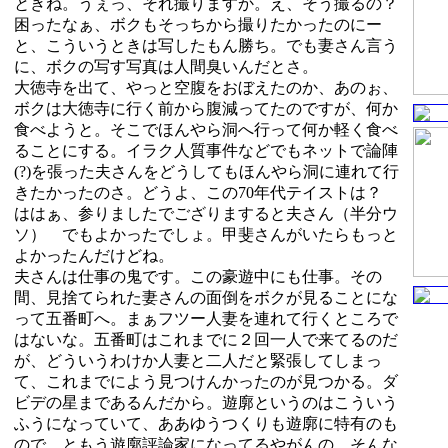
ときね。うぇっ、それ撮りますか。え、そう撮るの？
困ったなぁ、ボクもそっちから撮りたかったのにー
と、こういうときは写したもん勝ち。でも妻さん言う
に、ボクの写す写真は人間臭いんだとさ。
大徳寺を出て、やっと空腹をおぼえたのか、あのぉ、
ボクは大徳寺に行く前から腹減ってたのですが、何か
食べようと。そこでほんやら洞へ行って何か軽く食べ
ることにする。イラク人質事件などでもネットで論陣
(?)を張った夫さんをどうしてもほんやら洞に連れて行
きたかったのさ。どうよ、この70年代テイストは？
ははぁ、参りましたでござりますると夫さん（半分ウ
ソ） でもよかったでしょ。甲斐さんがいたらもっと
よかったんだけどね。
夫さんは仕事の鬼です。この豪遊中にも仕事。その
間、見捨てられた妻さんの面倒をボクが見ることにな
って五番町へ。まぁフツー人妻を連れて行くところで
はないな。五番町はこれまでに２回一人で来てるのだ
が、どういうわけか人妻と二人だと緊張してしまっ
て、これまでによう見つけんかったのが見つかる。ダ
ビデの星まであるんだから。遊廓というのはこういう
ふうになっていて、ああゆうつくりも遊廓に特有のも
ので…ともう遊廓評論家になってるやがんの。そんな