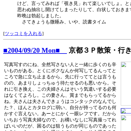
けど、言ってみれば「覗き見」れて楽しいでしょ。と
思わぬ抽出し開けてしまったりして、白状しておきま
昨晩は勃起しました。
さてきょうも微睡み、いや、読書タイム
[
ツッコミを入れる
]
■2004/09/20 Mon■
京都３Ｐ散策・行
写真写すのにね、全然写さない人と一緒に歩くのも辛
いものがある。とくにボクなんか何写してるんってと
ころで急に立ち止まるから。先に行っててとは言うも
のの、あまりしょっちゅう待たせるのも悪いから。そ
れに引き換え、この夫婦さんはそいう気遣いする必要
はなくてよろし。この妻さん、賞までもらってるから
ね。夫さんは夫さんできょうはコンタックのなんでし
た？、ほんとカタログに弱い、自分が持ってるのも何
かすぐ言えない。あーとにかく一眼レフです。だから
いちおう写真夫婦なので、お構いなしに写真撮ってれ
ばいいのだが、困るのは狙うものが同じものであった