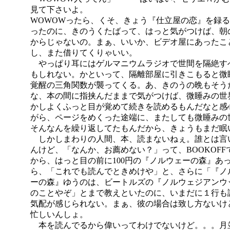
見て下さいよ。
WOWOWったら、くそ、きょう『仕立屋の恋』を録
ったのに、きのうくたばって、はっと気がつけば、朝
からじゃないの。まぁ、いいか、ビデオ屋にあったこ
し、また借りてくりゃいい。
やっぱり耳にはゲルマニウムラジオで世間を隔絶す
もしれない。かといって、隔離部屋に引きこもると微
覚醒の三角関数が襲ってくる。あ、きのうの晩もそう
な、本の間に指挟んだままで気がつけば、微睡みの世
かしよくふっと目が覚めて続きを読めるもんだなと感
がら、ページをめくった途端に、またしても微睡みの
そんなんを繰り返してたもんだから、きょうもまだ眠
しかしまわりの人間、本、読まないねぇ。誰とは言
んけど、「なんか、お薦めない？」って、BOOKOFF
から、はっと目の前に100円の『ノルウェーの森』あ
ら、「これでも読んでときめけや」と、さらに「『ノ
ーの森』ゆうのは、ビートルズの『ノルウェジアンウ
のことやぞ」とまで教えといたのに、いまだに１行も
気配が感じられない。まぁ、彼の場合は致し方ないけ
忙しいんしょ。
本を読んでるから偉いってわけでないけど。。。月