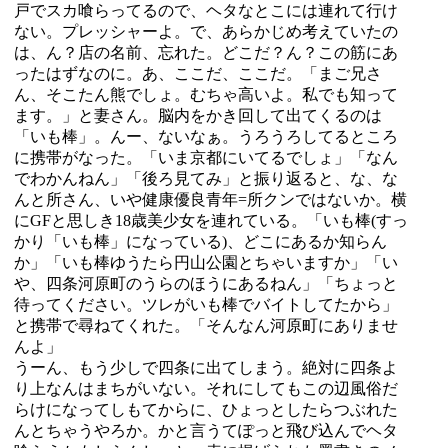
戸でスカ喰らってるので、ヘタなとこには連れて行け
ない。プレッシャーよ。で、あらかじめ考えていたの
は、ん？店の名前、忘れた。どこだ？ん？この筋にあ
ったはずなのに。あ、ここだ、ここだ。「まご兄さ
ん、そこたん熊でしょ。むちゃ高いよ。私でも知って
ます。」と妻さん。脳内をかき回して出てくるのは
「いも棒」。んー、ないなぁ。うろうろしてるところ
に携帯がなった。「いま京都にいてるでしょ」「なん
でわかんねん」「後ろ見てみ」と振り返ると、な、な
んと所さん、いや健康優良青年=所クンではないか。横
にGFと思しき18歳美少女を連れている。「いも棒(すっ
かり「いも棒」になっている)、どこにあるか知らん
か」「いも棒ゆうたら円山公園とちゃいますか」「い
や、四条河原町のうらのほうにあるねん」「ちょっと
待ってください。ツレがいも棒でバイトしてたから」
と携帯で尋ねてくれた。「そんなん河原町にありませ
んよ」
うーん、もう少しで四条に出てしまう。絶対に四条よ
り上なんはまちがいない。それにしてもこの辺風俗だ
らけになってしもてからに、ひょっとしたらつぶれた
んとちゃうやろか。かと言うてぽっと飛び込んでヘタ