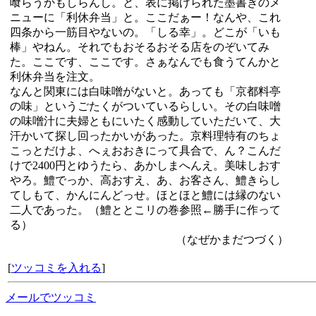
喰らうかもしらんし。と、表に掲げられた墨書きのメ
ニューに「利休弁当」と。ここだぁー！なんや、これ
四条から一筋目やないの。「しる幸」。どこが「いも
棒」やねん。それでもおそるおそる店をのぞいてみ
た。ここです、ここです。さぁなんでも食うてんかと
利休弁当を注文。
なんと関東には白味噌がないと。あっても「京都料亭
の味」というごたくがついているらしい。その白味噌
の味噌汁に夫婦ともにいたく感動していただいて、大
汗かいて探し回ったかいがあった。京料理特有のちょ
こっとだけよ、へぇおおきにって具合で、ん？こんだ
けで2400円とゆうたら、あかしまへんえ。美味しおす
やろ。鱧でっか、高おすえ、あ、お客さん、鱧きらし
てしもて、かんにんどっせ。ほとほと鱧には縁のない
二人であった。（鱧ととこリの巻参照←勝手に作って
る）
（なぜかまだつづく）
[
ツッコミを入れる
]
メールでツッコミ