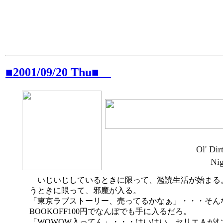
■2001/09/20 Thu■
Ol' Dir
Nig
いじいじしているときに限って、濫読生活が始まる
うときに限って、邪魔が入る。
「東京ラブストーリー、売ってるかなぁ」・・・そん
BOOKOFF100円でなんぼでも手に入るだろ。
「WOWOW入ってん」・・・はいはい、セリエＡが