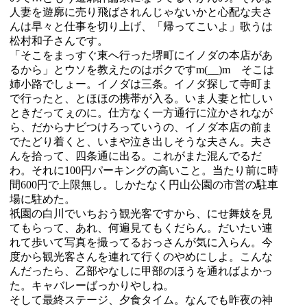
人妻を遊廓に売り飛ばされんじゃないかと心配な夫さ
んは早々と仕事を切り上げ、「帰ってこいよ」歌うは
松村和子さんです。
「そこをまっすぐ東へ行った堺町にイノダの本店があ
るから」とウソを教えたのはボクですm(__)m そこは
姉小路でしょー。イノダは三条。イノダ探して寺町ま
で行ったと、とほほの携帯が入る。いま人妻と忙しい
ときだってぇのに。仕方なく一方通行に泣かされなが
ら、だからナビつけろっていうの、イノダ本店の前ま
でたどり着くと、いまや泣き出しそうな夫さん。夫さ
んを拾って、四条通に出る。これがまた混んでるだ
わ。それに100円パーキングの高いこと。当たり前に時
間600円で上限無し。しかたなく円山公園の市営の駐車
場に駐めた。
祇園の白川でいちおう観光客ですから、にせ舞妓を見
てもらって、あれ、何遍見てもくだらん。だいたい連
れて歩いて写真を撮ってるおっさんが気に入らん。今
度から観光客さんを連れて行くのやめにしよ。こんな
んだったら、乙部やなしに甲部のほうを通ればよかっ
た。キャバレーばっかりやしね。
そして最終ステージ、夕食タイム。なんでも昨夜の神