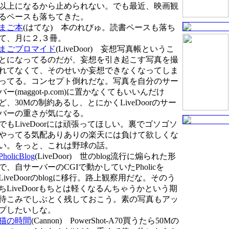
以上になるから止められない。でも最近、映画観
るペースも落ちてきた。
まご本
(はてな) 本のれびゅ。読書ペースも落ち
て、月に２,３冊。
まごブロマイド
(LiveDoor) 妄想写真帳というこ
とになってるのだが、妄想を引き起こす写真を撮
れてなくて、そのせいか妄想できなくなってしま
ってる。コンセプト倒れだな。写真を自分のサー
バー(maggot-p.com)に置かなくてもいいんだけ
ど、30Mの制約あるし、とにかくLiveDoorのサー
バーの重さが気になる。
でもLiveDoorには頑張ってほしい。裏でゴソゴソ
やってる気配ありありの楽天には負けて欲しくな
い。をっと、これは野球の話。
PholicBlog
(LiveDoor) 世のblog流行に煽られた形
で、自サーバーのCGIで動かしていたPholicを
LiveDoorのblogに移行。路上観察用だな。そのう
ちLiveDoorもちとは軽くなるんちゃうかという期
待こみでしぶとく残しておこう。素の写真もアッ
プしたいしな。
猫の時間
(Cannon) PowerShot-A70買うたら50Mの