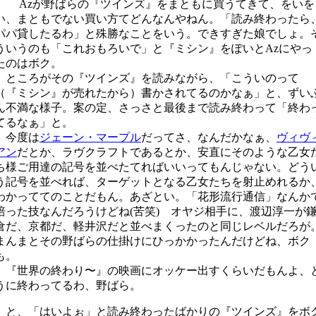
Azが野ばらの『ツインズ』をまともに買うてきて、をいを
い、まともでない買い方てどんなんやねん。「読み終わったら
パパ貸したるわ」と殊勝なことをいう。できすぎた娘でしょ。
ういうのも「これおもろいで」と『ミシン』をぽいとAzにやっ
たのはボク。
ところがその『ツインズ』を読みながら、「こういのって
（『ミシン』が売れたから）書かされてるのかなぁ」と、ずい
ん不満な様子。案の定、さっさと最後まで読み終わって「終わ
てるなぁ」と。
今度は
ジェーン・マープル
だってさ、なんだかなぁ、
ヴィヴ
アン
だとか、ラヴクラフトであるとか、安直にそのような乙女
ち様ご用達の記号を並べたてればいいってもんじゃない。どう
う記号を並べれば、ターゲットとなる乙女たちを射止めれるか
わかっててのことだもん。あざとい。「花形流行通信」なんか
培った技なんだろうけどね(苦笑) オヤジ相手に、渡辺淳一が
倉だ、京都だ、軽井沢だと並べまくったのと同じレベルだろが
まんまとその野ばらの仕掛けにひっかかったんだけどね、ボク
も。
『世界の終わり〜』の映画にオッケー出すくらいだもんよ、
うに終わってるわ、野ばら。
と、「はいよぉ」と読み終わったばかりの『ツインズ』をボ