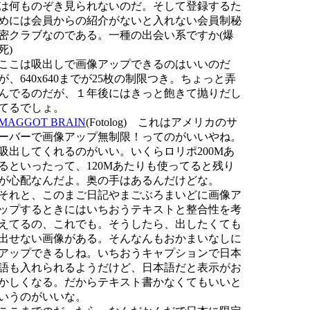
は何ものぞき見られないのだ。そして登録するた
めには会員からの紹介がないと入れない会員制秘
密クラブなのである。一種の出会い系ですか(爆
死)
ここは吸出しで画像アップできるのはいいのだ
が、640x640までが25枚の制限つき。ちょっと弄
んでるのだが、１年後にはきっと飽きて抛りだし
てるでしょ。
MAGGOT BRAIN
(Fotolog) これはアメリカのサ
ーバーで画像アップ無制限！ってのがいいやね。
吸出してくれるのがいい。いくらロリポ200Mあ
るといったって、120Mあたりも使ってると残り
が心配なんだよ。奥の手はあるんだけどな。
それと、このまご日記やまごぶろまいどに画像ア
ップするときにはいちおうテキストと整合性を考
えてるの、これでも。そうしたら、出したくても
出せない画像がある。そんなんもおかまいなしに
アップできるしね。いちおうキャプションで日本
語も入れられるようだけど、日本語だと表示がお
かしくなる。だからテキスト書かなくてもいいと
いうのがいいな。