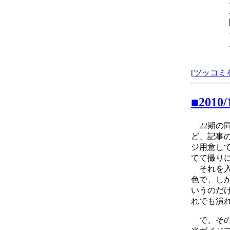
[
ツッコミ
■2010
22期の
ど、記事
ジ用意し
てて撮り
それを入
色で、し
いうのだけ
れでも潰
で、その