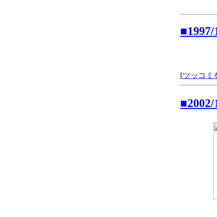
■1997
[
ツッコミ
■2002