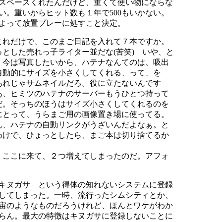
スペースくれたんだけど、重くて使い物にならな
い。重いからヒット数も１年で500もいかない。
よって放置プレーに処すこと決定。
これだけで、このまご日記を入れて７本ですか。
っとした売れっ子ライター並だな(苦笑) いや、と
く今は写真したいから、ハテナなんてのは、吸出
自動的にサイズを小さくしてくれる、って、を
あれじゃサムネイルだろ。役に立たないんです
あ、ヒミツのハテナのサーバーもうひとつ持って
だ。そっちのほうはサイズ小さくしてくれるのを
にとって、うらまご用の画像置き場に使ってる。
ん、ハテナの自動リンクがうざいんだよなぁ。と
わけで、ひょっとしたら、まご本は切り捨てるか
。
、ここに来て、２つ増えてしまったのだ。アフォ
。
キヌガサ という得体の知れないシステムに登録
してしまった。一時、流行ったシムシティとか、
宙のようなものだろうけれど、ほんとワケがわか
らん。最大の特徴はキヌガサに登録しないことに