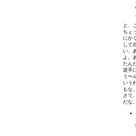
と、
ちょ
にか
して
い、
よ。
たん
逆手
う〜
いう
もな
さて
だな