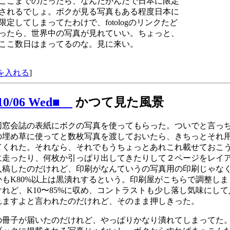
ここまでのだったら、なんだかんだで日本に限定
されるでしょ。ボクが見る写真もある程度日本に
限定してしまってたわけで、fotologのリンクたど
ったら、世界中の写真が見れていい。ちょっと、
ここ数日はまってるのな。見に来い。
を入れる
]
/10/06 Wed■
かつて見た風景
同窓会誌の表紙にボクの写真を使ってもらった。ついでと言っ
の埋め草に使ってと数枚写真を渡しておいたら、きちっとそれ
てくれた。それなら、それでもうちょっとあれこれ載せておこ
に走ったり、何枚か引っぱり出してきたりして２ページをレイ
稿したのだけれど、印刷がなんていうの写真用の印刷じゃな
かもK80%以上は黒潰れするという。印刷屋がこちらで調整しま
れど、K10〜85%に収め、コントラストも少し落し気味にし
れますよと言われたのだけれど、そのまま押しきった。
冊子が届いたのだけれど、やっぱりかなり潰れてしまってた