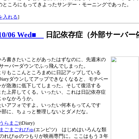
のところにもってきよったサンデー・モーニングであった。
を入れる
]
/10/06 Wed■
日記依存症（外部サーバー
いろ書きたいことがあったはずなのに、先週末の
aryサーバーダウンでふっ飛んでしまった。
よりもここんところまめに日記アップしている
Diaryダウンしてアップできなくなると、モチベー
ンが急激に低下してしまった。そして復活する
また上昇してくる。いったい、これは日記依存症
じゃなかろうか。
たいアフォですよ。いったい何本もってんです
外部に、ちょっと整理しないとダメだな。
うらまご
(tDiary)
まごまごれびゅ
(エンピツ) はじめはいろんな類
のれびゅのつもりが映画専門に。ここはもう３年