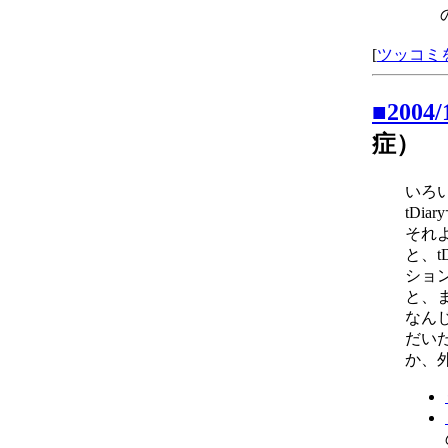
[
ツッコミ
■2004
症）
いろ
tDi
それ
と、t
ショ
と、
なん
だい
か、