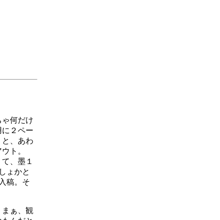
ちゃ何だけ
用に２ペー
うと、あわ
アウト。
くて、墨１
しょかと
て入稿。そ
。まぁ、観