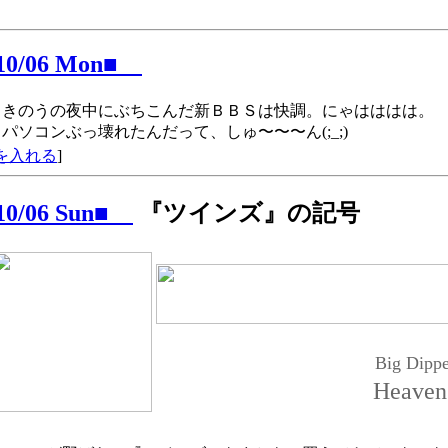
/10/06 Mon■
きのうの夜中にぶちこんだ新ＢＢＳは快調。にゃはははは。
パソコンぶっ壊れたんだって、しゅ〜〜〜ん(;_;)
を入れる
]
/10/06 Sun■
『ツインズ』の記号
Big Dippe
Heaven