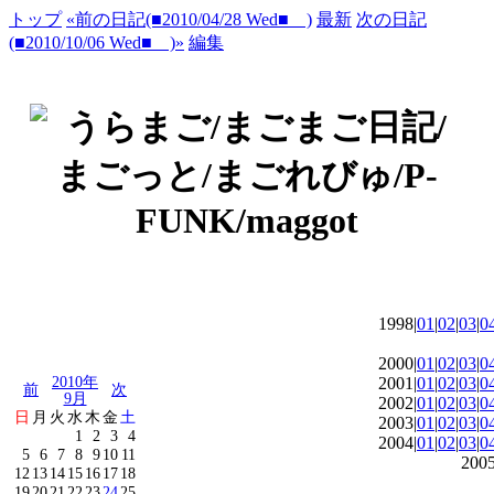
トップ
«前の日記(■2010/04/28 Wed■ )
最新
次の日記
(■2010/10/06 Wed■ )»
編集
1998|
01
|
02
|
03
|
0
2000|
01
|
02
|
03
|
0
2010年
2001|
01
|
02
|
03
|
0
前
次
9月
2002|
01
|
02
|
03
|
0
日
月
火
水
木
金
土
2003|
01
|
02
|
03
|
0
1
2
3
4
2004|
01
|
02
|
03
|
0
5
6
7
8
9
10
11
2005
12
13
14
15
16
17
18
19
20
21
22
23
24
25