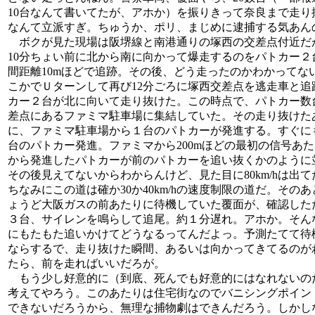
10台なんて書いてたが、アホか）を振りきって奈良まで走り
なんて立派すぎ。ちゅうか、ポリ、まじめに逮捕する気あん
ボクが見た現場は阪堺線と南港通りの塚西の交差点付近だ
10分ちょい前に北から南に向かって爆走するのをパトカー２
間距離10mほどで追跡。その後、どう走ったのかわかってな
こかでＵターンして再び12分ごろに塚西交差点を逃走車と追
カー２台が北に向いて走り抜けた。この時点で、パトカー数
差点にあるファミマ駐車場に集結していた。その走り抜けた
に、ファミマ駐車場から１台のパトカーが発進する。すぐに
台のパトカー発進。ファミマから200mほどの最初の信号あ
から発進したパトカーが前のパトカーを追い抜くかのように
その後見えてないからわからんけど、見た目に80km/hは出て
ちなみにこの道は確か30か40km/hの速度制限の道だ。その
ょうど大阪ガスの前あたりに待機していた覆面が、確認した
３台、サイレンを鳴らして追尾。約１分遅れ。アホか。そん
にもたもた追いかけてどうなるってんだよっ。予測たてて待
ならするで、走り抜けた瞬間、あるいは向かってきてるのが
たら、前を走ればいいだろが。
もう少し好意的に（到底、死んでも好意的にはなれないの
考えてやろう。このあたりは住宅街なのでバニシングポイン
できないだろうから、無理な捕物劇はできんだろう。しかし