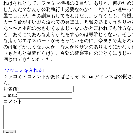
れはそれとして、ファミマ待機の２台だ。ありゃ、何のため
したんだ？なんか公務執行上必要なのか？ だいたい連中っ
屋でしょが。その訓練もしてるわけだし。少なくとも、待機
カー２台がずいぶん遅れての発進は、興奮のあまりうをりゃ
あ〜〜と本能のおもむくままじゃないかと言われても仕方な
ろ。あそこであんな走りかたをするのは尋常じゃない。そし
な走りのエキスパートがそろっているのに、奈良まで走られ
のは恥ずかしくないんか。なんかＫサツのありようにかなり
（もともと疑問だらけ）、今朝の警察車両のごとくにうじゃ
湧き出てきたのだった。
[
ツッコミを入れる
]
ツッコミ・コメントがあればどうぞ! E-mailアドレスは公開
ん。
お名前:
E-mail:
コメント: