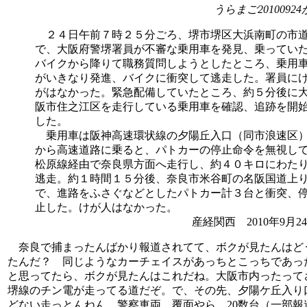
うらまご2010092
２４日午前７時２５分ごろ、堺市堺区大浜南町の市
で、大阪府警堺署員が不審な乗用車を発見、乗ってい
バイクから降りて職務質問しようとしたところ、乗用
がいきなり発進、バイクに衝突して逃走した。署員に
がはなかった。緊急配備していたところ、約５分後に
阪市住之江区を走行している乗用車を確認、追跡を開
した。
乗用車は阪神高速環状線の夕陽丘入口（同市浪速区
から高速道路に乗ると、パトカーの停止命令を無視し
松原線経由で奈良県方面へ走行し、約４０キロにわた
逃走。約１時間１５分後、奈良市米谷町の名阪国道上
で、進路をふさぐなどとしたパトカー計３台と衝突、
止した。けが人はなかった。
産経関西 2010年9月2
奈良で捕まったんばかり報道されてて、ボクが見たんはど
たんだ？ 同じようなカーチェイスがあっちとこっちであっ
と思ってたら、ボクが見たんはこれだね。大阪市内ったって
堺線のチン電が走ってる道だぞ。で、その先、夕陽ケ丘入り
どない走っとんねん。警察車両、覆面やら、20数台（一部報