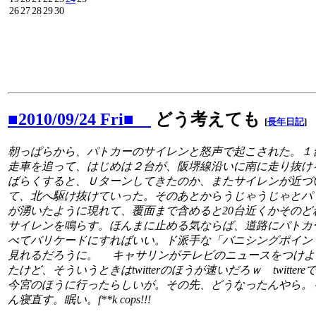
26
27
28
29
30
■2010/09/24 Fri■
どう考えても
[
長年日記
]
朝っぱらから、パトカーのサイレンと怒声で起こされた。１
走車を追って、はじめは２台が、阪堺線沿いに南に走り抜け
ばらくすると、Ｕターンしてきたのか、またサイレンが近づ
て、北へ駆け抜けていった。そのあとからうじゃうじゃとパ
が湧いたように現れて、覆面まで含めると20台近くかそのど
サイレンを鳴らす。ほんまに止める気ならば、道路にパトカ
べてバリケードにすればいい。ド派手な「バニシングポイン
見れるだろうに。 キャサリンがテレビのニュースをつけよ
たけど、そういうときはtwitterのほうが速いだろｗ twitter
今宮のほうに行ったらしいが。その先、どうなったんやら。
ん寝直す。眠い。f**k cops!!!