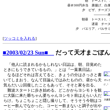
朝 トースト1、
昼＠300円弁当 唐揚げ、白
夕 ピザ、チーズ
----------
朝昼 トースト1、
遅昼 チー
夕 パエリア、バルサ
---------
[
ツッコミを入れる
]
■2003/02/23 Sun■
だって天才まごぼ
「他人に読まれるかもしれない日誌は、朝、目覚めた
ときにもうできているもの。」とは『一葉裏日誌』
なるほどそれは言えてると、きょうの分はさっさと書
いてしまおう、なんて目論んではみたものの、昼から天
オレ
気もだいぶ回復したこともあって、そそと家を出る。
(^_^
難波スタートに歩き始める。どこかからヨシモトを観
に大阪に来た爺ちゃん婆ちゃんヨシモト前はえらい人だ
大劇
らけ。ちょこちょこと隠し撮りして、そうそう今朝はコ
ーヒー飲んでなかった、コーヒー飲まないと調子が出や