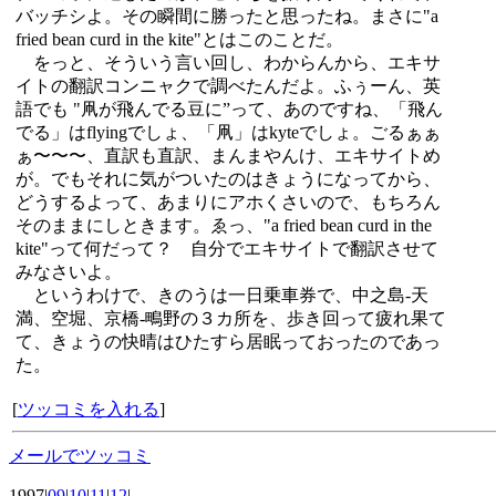
バッチシよ。その瞬間に勝ったと思ったね。まさに"a
fried bean curd in the kite"とはこのことだ。
をっと、そういう言い回し、わからんから、エキサ
イトの翻訳コンニャクで調べたんだよ。ふぅーん、英
語でも "凧が飛んでる豆に”って、あのですね、「飛ん
でる」はflyingでしょ、「凧」はkyteでしょ。ごるぁぁ
ぁ〜〜〜、直訳も直訳、まんまやんけ、エキサイトめ
が。でもそれに気がついたのはきょうになってから、
どうするよって、あまりにアホくさいので、もちろん
そのままにしときます。ゑっ、"a fried bean curd in the
kite"って何だって？ 自分でエキサイトで翻訳させて
みなさいよ。
というわけで、きのうは一日乗車券で、中之島-天
満、空堀、京橋-鴫野の３カ所を、歩き回って疲れ果て
て、きょうの快晴はひたすら居眠っておったのであっ
た。
[
ツッコミを入れる
]
メールでツッコミ
1997|
09
|
10
|
11
|
12
|