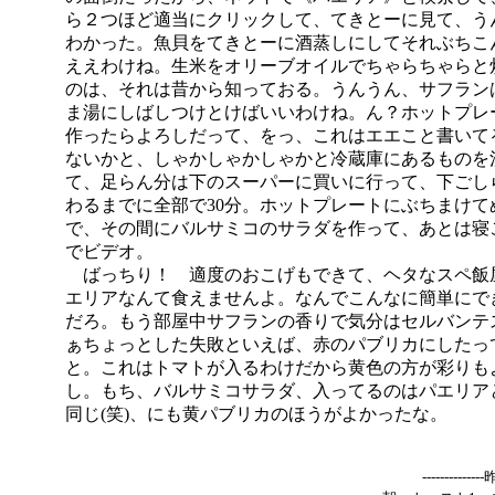
ら２つほど適当にクリックして、てきとーに見て、う
わかった。魚貝をてきとーに酒蒸しにしてそれぶちこ
ええわけね。生米をオリーブオイルでちゃらちゃらと
のは、それは昔から知っておる。うんうん、サフラン
ま湯にしばしつけとけばいいわけね。ん？ホットプレ
作ったらよろしだって、をっ、これはエエこと書いて
ないかと、しゃかしゃかしゃかと冷蔵庫にあるものを
て、足らん分は下のスーパーに買いに行って、下ごし
わるまでに全部で30分。ホットプレートにぶちまけて
で、その間にバルサミコのサラダを作って、あとは寝
でビデオ。
ばっちり！ 適度のおこげもできて、ヘタなスペ飯
エリアなんて食えませんよ。なんでこんなに簡単にで
だろ。もう部屋中サフランの香りで気分はセルバンテ
ぁちょっとした失敗といえば、赤のパブリカにしたっ
と。これはトマトが入るわけだから黄色の方が彩りも
し。もち、バルサミコサラダ、入ってるのはパエリア
同じ(笑)、にも黄パブリカのほうがよかったな。
----------