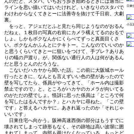
んのだと、スタバ。いちおう歩き始めるときには適当に
日東
ラインを思い描いてはいたけれど、いきなりのスタバで
わけわからなくてきとーに法善寺を抜けて千日前、大劇
裏。
小玉
をっと、アジェだとふと見たら同じようなのがおるん
だねぇ。１枚目の写真の右前にカメラ構えてるのおるで
しょ。しかもボクなんかにくらべてずっと真面目くさ
い。ボクなんかふんとにテキトー。こんなのでいいのか
と思うくらいてきとーに狙いをつけて、手ブレ？ありあ
りの蟻の戸渡り。が、関係ない通行人の人は何があるん
だと思うとんのだろうな。
こないだハカヤから聞いた話。この前に大阪城ホール
行ったときに、なんとも言えずいい色の壁があったので
壁を写してたら、係員がやってきて、「ホール内は撮影
禁止ですので」と。ところがハカヤのカメラが向いてる
のがただの壁でしょ。怪訝に思った係員は「ところで何
を写したはるんですか？」とハカヤに尋ねた。「この壁
です」と答えるハカヤに、あきれ返ったのか「それじゃ
いいです」
日東住宅へ向かう。阪神高速西側の部分はもうすでに
壊されてしまって跡形もなく、その跡地は高い波塀に囲
まれてしまって、内部も覗けなくなっている。もっとど