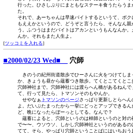
行った。ひさしぶりにまともなステーキ食うたらうま
た。
それで、あーちゃんは早速バイトするというて、ボク
もええかというので、どうぞと言うたら、そんなん親
う。ふつうはまだバイトはアカンというもんなんか。
んか。それもまた人生よ。
[
ツッコミを入れる
]
■2000/02/23 Wed■
穴師
きのうの紀州街道散歩でひーさんに火をつけてしま
か、きょうも昼から蘊蓄つき散歩。てくとこてくとこ
穴師神社まで。穴師神社には渡らへん橋があるねんで
て、行って見たら、トマソンそのもやんか。
せやなぁ
トマソンのページ
さっぱり更新しとらへん
よ。だいぶたまったから一挙にどっとアップできるん
ど、晩になったらぼーっとしてる。なんで？
蘊蓄によると、穴師というのは棹師というのと対の
で〜〜、ウソウソ、しかし穴師神社というのがあるの
てて、そら、やっぱり穴師ということばにはいちおう