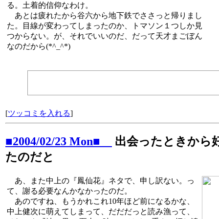
る。土着的信仰なわけ。
あとは疲れたから谷六から地下鉄でささっと帰りまし
た。目線が変わってしまったのか、トマソン１つしか見
つからない。が、それでいいのだ、だって天才まごぼん
なのだから(*^_^*)
[
ツッコミを入れる
]
■2004/02/23 Mon■
出会ったときから
たのだと
あ、また中上の『鳳仙花』ネタで、申し訳ない。っ
て、謝る必要なんかなかったのだ。
あのですね、もうかれこれ10年ほど前になるかな、
中上健次に萌えてしまって、だだだっと読み漁って、