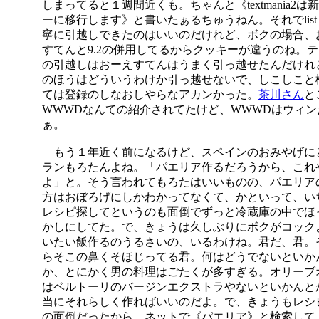
しまってると１週間近くも。ちゃんと《textmania2は
ーに移行します》と書いたぁるちゅうねん。それでlis
寧に引越しできたのはいいのだけれど、ボクの場合、
すてんと9.2の併用してるからクッキーが違うのね。
の引越しはおーえすてんはうまく引っ越せたんだけれど
のほうはどういうわけか引っ越せないで、しこしこと
ては登録のしなおしやらなアカンかった。
茶川さん
と
WWWDなんての紹介されてたけど、WWWDはウィン
ぁ。
もう１年近く前になるけど、スペインのおみやげに
ランもろたんよね。「パエリア作るだろうから、これ
よ」と。そう言われてもろたはいいものの、パエリア
方はおぼろげにしかわかってなくて、かといって、い
レシピ探してというのも面倒でずっと冷蔵庫の中でほ
かしにしてた。で、きょうは久しぶりにボクがコック
いたい飯作るのうるさいの、いるわけね。君だ、君。
らそこの鼻くそほじってる君。何はどうでないといか
か、とにかく男の料理はごたくが多すぎる。オリーブ
はベルトーリのバージンエクストラやないといかんと
当にそれらしく作ればいいのだよ。で、きょうもレシ
の面倒だったから、ネットで《パエリア》と検索して