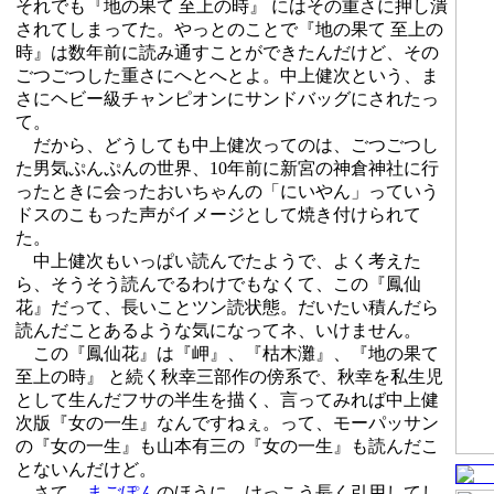
それでも『地の果て 至上の時』 にはその重さに押し潰
されてしまってた。やっとのことで『地の果て 至上の
時』は数年前に読み通すことができたんだけど、その
ごつごつした重さにへとへとよ。中上健次という、ま
さにヘビー級チャンピオンにサンドバッグにされたっ
て。
だから、どうしても中上健次ってのは、ごつごつし
た男気ぷんぷんの世界、10年前に新宮の神倉神社に行
ったときに会ったおいちゃんの「にいやん」っていう
ドスのこもった声がイメージとして焼き付けられて
た。
中上健次もいっぱい読んでたようで、よく考えた
ら、そうそう読んでるわけでもなくて、この『鳳仙
花』だって、長いことツン読状態。だいたい積んだら
読んだことあるような気になってネ、いけません。
この『鳳仙花』は『岬』、『枯木灘』、『地の果て
至上の時』 と続く秋幸三部作の傍系で、秋幸を私生児
として生んだフサの半生を描く、言ってみれば中上健
次版『女の一生』なんですねぇ。って、モーパッサン
の『女の一生』も山本有三の『女の一生』も読んだこ
とないんだけど。
さて、
まごぽん
のほうに、けっこう長く引用してし