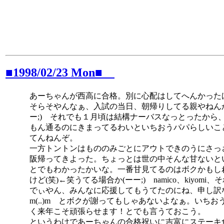
■1998/02/23 Mon■
あーちゃんが西高に合格。別に心配はしてへんかった
そらそやんなぁ、入試の当日、朝帰りしてる親やねん
ー;) それでも１月頃は結構ナーバスなっとったから
もん通るのにきまってるわいといちおうパパらしいこ
てんねんぞ。
一方トントンはもののみごとにアウトできのうにさっ
阪帰ってきよった。ちょっとは世の中そんな甘ないと
とでもわかったかいな。一番甘見てるのはボクかもし
けど(笑)←笑うてる場合か(ーー;) namico、kiyomi、
でぃやん、みんなに応援してもうてたのにね、申し訳
m(..)m とボクが謝ってもしゃあないよなぁ。いちお
く来年こそ頑張らせます！とでも言うておこう。
というわけであーちゃんの合格祝いに吉富にステーキ