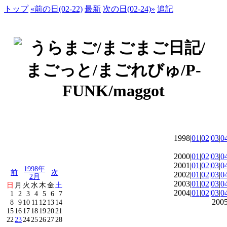
トップ
«前の日(02-22)
最新
次の日(02-24)»
追記
1998|
01
|
02
|
03
|
0
2000|
01
|
02
|
03
|
0
2001|
01
|
02
|
03
|
0
1998年
前
次
2002|
01
|
02
|
03
|
0
2月
2003|
01
|
02
|
03
|
0
日
月
火
水
木
金
土
2004|
01
|
02
|
03
|
0
1
2
3
4
5
6
7
2005
8
9
10
11
12
13
14
15
16
17
18
19
20
21
22
23
24
25
26
27
28