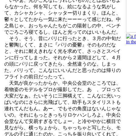
いやぁ、光がこんなにうれしいものだとは思いもよ
らなかった。何を写しても、絵になるような気がし
て、カシャカシャ、シャッター切りまくり。ほんと、
鬱々としてたから一気に来たーーーって感じだね。中
之島じゃ、おっちゃんたちがこの陽射しの中、ベンチ
でごろごろ寝てるし、ほんと光ってのはいいもんだ。
そう、そう、昔にパリに行ったとき、３月の中旬だ
と鬱陶しくて、まさに『パリの憂鬱』そのものだな
と、それに耐えきれなく光を求めて、さっさとスペイ
ンに行ってしまった。それから２週間ほどして、４月
の頭にパリに戻ってきたら、全然違うのな。しまっ
た、パリって、こんなにいいんだと思ったのは帰りの
フライトの前日だったって。
天気が良かったからか、中央公会堂のところでは、
着物姿のモデルをプロが撮影してた。あゝ、プロって
大変だなぁ。たいそうに三脚構えて、こんなに光いっ
ぱいなのにさらに光飛ばして、助手もスタイリストも
連れてんだもん。あー、でもその角度はないんじゃな
いの。それにもっときっちりロケハンしろよ。中央公
会堂なんて安易すぎるでしょー、と冷ややかに横目で
見ながら、横っちょから、ちゃっちゃと写したら、モ
デルの子に通じたのか、こっちを振り向いてくれて、