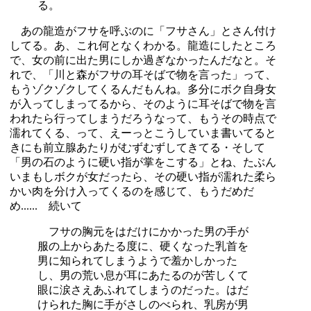
る。
あの龍造がフサを呼ぶのに「フサさん」とさん付け
してる。あ、これ何となくわかる。龍造にしたところ
で、女の前に出た男にしか過ぎなかったんだなと。そ
れで、「川と森がフサの耳そばで物を言った」って、
もうゾクゾクしてくるんだもんね。多分にボク自身女
が入ってしまってるから、そのように耳そばで物を言
われたら行ってしまうだろうなって、もうその時点で
濡れてくる、って、えーっとこうしていま書いてると
きにも前立腺あたりがむずむずしてきてる・そして
「男の石のように硬い指が掌をこする」とね、たぶん
いまもしボクが女だったら、その硬い指が濡れた柔ら
かい肉を分け入ってくるのを感じて、もうだめだ
め...... 続いて
フサの胸元をはだけにかかった男の手が
服の上からあたる度に、硬くなった乳首を
男に知られてしまうようで羞かしかった
し、男の荒い息が耳にあたるのが苦しくて
眼に涙さえあふれてしまうのだった。はだ
けられた胸に手がさしのべられ、乳房が男