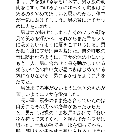
まり、声をあげる事も出来ず、男が腹の筋
肉をこすりつけるようにゆっくり動きはじ
めるのをやめてほしいと思いながら、体中
が一気に裂けてしまう。男の背にたてたつ
めに力をこめた。
男は力が抜けてしまったそのフサの顔を
見て笑みを浮かべ、それからまた舌をフサ
に吸えというように唇をこすりつける。男
が動く度にフサは声を荒げた。男の呼吸の
音に誘われるように、フサの体の中にいま
もう一人、男に合わせて身を動かしている
柔らかい色の白い女が息づきはじめている
気になりながら、男にきかせるように声を
たてた。
男は果てる事がないように体そのものが
苦しいようにフサを愛撫した。
長い事、素裸のまま抱き合っていたのは
自分にもその男への恋慕があったからだ
と、男がまだ裸のまま板戸をあけて「食い
物を持って来てくれ」と頼んでからフサは
思った。十五の齢で勝一郎を知ってから、
勝一郎以外の男を体に受け入れるとは思い