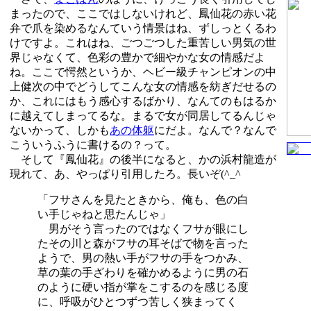
まったので、ここではしないけれど、鳳仙花の赤い花
弁で爪を染めるなんていう情景はね、ずしっとくるわ
けですよ。これはね、ごつごつした重苦しい男気の世
界じゃなくて、色彩の豊かで細やかな女の情感だよ
ね。ここで愕然というか、ヘビー級チャンピオンの中
上健次の中でどうしてこんな女の情感を紡ぎだせるの
か、これにはもう感心するばかり、なんてのもはるか
に越えてしまってるな。まるで女が同居してるんじゃ
ないかって、しかも
あの体躯
にだよ。なんで？なんで
こういうふうに書けるの？って。
そして『鳳仙花』の後半になると、かの浜村龍造が
現れて、あ、やっぱり引用したろ。長いぞ(^_^ゞ
「フサさんを見たときから、俺も、色の白
い手じゃねと思たんじゃ」
男がそう言ったのではなくフサが眼にし
たその川と森がフサの耳そばで物を言った
ようで、男の熱い手がフサの手をつかみ、
草の葉の手ざわりを確かめるように男の石
のように硬い指が掌をこするのを感じる度
に、呼吸がひとつずつ苦しく狭まってく