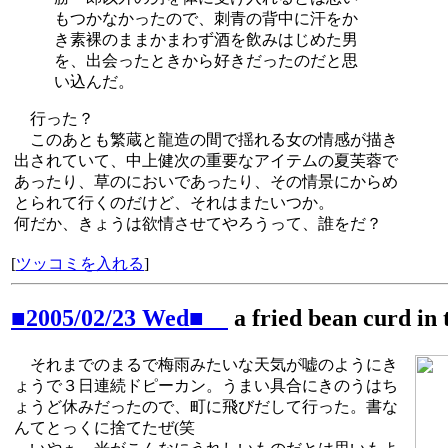
もつかなかったので、刺青の背中に汗をか
き素裸のままかまわず酒を飲みはじめた男
を、出会ったときから好きだったのだと思
い込んだ。
行った？
このあとも繁蔵と龍造の間で揺れる女の情感が描き
出されていて、中上健次の重要なアイテムの夏芙蓉で
あったり、草のにおいであったり、その情景にからめ
とられて行くのだけど、それはまたいつか。
何だか、きょうは欲情させてやろうって、誰をだ？
[
ツッコミを入れる
]
■2005/02/23 Wed■
a fried bean curd in 
それまでのまるで梅雨みたいな天気が嘘のようにき
ょうで３日連続ドピーカン。うまい具合にきのうはち
ょうど休みだったので、町に飛びだして行った。書な
んてとっくに捨てたぜ(笑