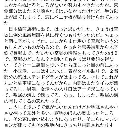
こかから覗けるところがないか努力すべきだったか。東
側部分はまだ取り壊されてはいなかったけれど、半分以
上が出てしまって、窓にベニヤ板が貼り付けられてあっ
た。
日本橋商店街に出て、はっと思いだした。きょうは空
堀に例の風呂屋跡を見に行くつもりだったのだ。ちょっ
と南に下がりすぎた。ここからまた歩いて空堀というの
もしんどいものがあるので、さっさと恵美須町から地下
鉄で長堀まで。だいたい空堀の情報をもってきたのはＢ
で、空堀のどこなん？と聞いてもさっぱり要領を得な
い。てきとーに裏側を歩いてたらぽこっと目の前にあっ
た。小玉湯。ここはすごいよ。表がタイル貼りで、２階
部分の窓はステンドグラスがはまってる。そしてこれが
丸ごと駐車場になってんだから。内部はまだタイルが残
ってるし、男湯、女湯への入り口はアーチ形になってい
て、敷居の溝まで残ってる。あっ、しまった、敷居の溝
の写してくるの忘れたって。
こうして歩いてて気がついたんだけどお地蔵さんや小
さな祠って意外と多い。露地のほんの奥まったところ
に、その家に食い込むようにあったり、そこらにマンシ
ョンが建ってもその敷地内にきっちり再建されたりす