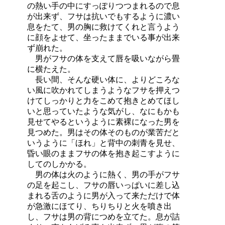
の熱い手の中にすっぽりつつまれるので息
が出来ず、フサは抗いでもするように濃い
息をたて、男の胸に救けてくれと言うよう
に顔をよせて、坐ったままでいる事が出来
ず崩れた。
男がフサの体を支えて唇を吸いながら畳
に横たえた。
長い間、そんな硬い体に、よりどころな
い風に吹かれてしまうようなフサを押えつ
けてしっかりと力をこめて抱きとめてほし
いと思っていたような気がし、なにもかも
見せてやるというように素裸になった男を
見つめた。男はその体そのものが業苦だと
いうように「ほれ」と背中の刺青を見せ、
昏い眼のままフサの体を抱き起こすように
してのしかかる。
男の体は火のように熱く、男の手がフサ
の足を起こし、フサの唇いっぱいに差し込
まれる舌のように男が入って来ただけで体
が急激にほてり、ちりちりと火を噴き出
し、フサは男の背につめを立てた。息が詰