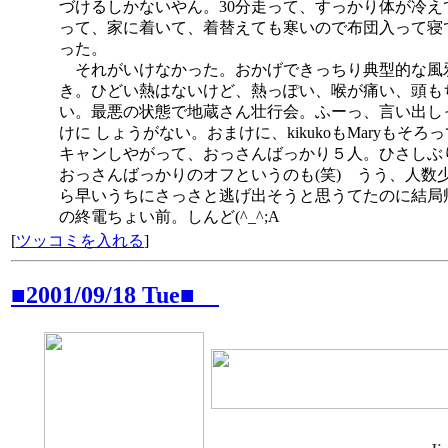
づけるしかないやん。30分走って、すっかり体が冷え
って、家に着いて、着替えても寒いので布団入って寝
った。
それがいけなかった。おかげできっちり典型的な風
き。ひどい熱はないけど、熱っぽい、喉が痛い、頭も
い。最悪の状態で地蔵さん壮行会。ふーっ、言い出し
けに しょうがない。おまけに、kikukoもMaryもそろ
キャンしやがって、おっさんばっかり５人。ひさしぶ
おっさんばっかりのオフというのも(笑) うう、人数
ら早いうちにさっさと逃げ出そうと思うてたのに結局
の終電ちょい前。しんど(^_^;A
[
ツッコミを入れる
]
■2001/09/18 Tue■