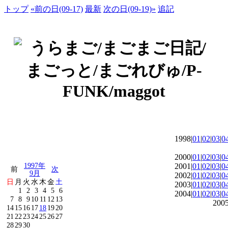
トップ
«前の日(09-17)
最新
次の日(09-19)»
追記
1998|
01
|
02
|
03
|
0
2000|
01
|
02
|
03
|
0
1997年
2001|
01
|
02
|
03
|
0
前
次
9月
2002|
01
|
02
|
03
|
0
日
月
火
水
木
金
土
2003|
01
|
02
|
03
|
0
1
2
3
4
5
6
2004|
01
|
02
|
03
|
0
7
8
9
10
11
12
13
2005
14
15
16
17
18
19
20
21
22
23
24
25
26
27
28
29
30