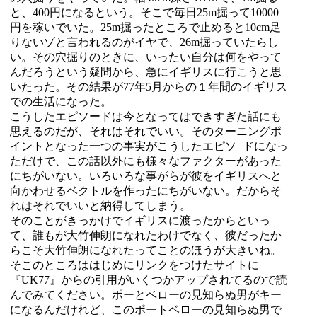
と、400円になるという。そこで毎日25m掘って10000
円を稼いでいた。25m掘ったところで止めると10cm足
りないゾと言われるのがイヤで、26m掘っていたらし
い。その穴掘りのときに、いったい自分は何をやって
んだろうという疑問から、急にイギリスに行こうと思
いたった。その結果が77年5月からの１年間のイギリス
での生活になった。
こうしたエピソードは今となってはできすぎた話にも
思えるのだが、それはそれでいい。そのターニングポ
イントとなった一つの事実がこうしたエピソ−ドになっ
ただけで、この話以外にも様々なファクターがあった
にちがいない。いろいろな事がらが彼をイギリスへと
向かわせるベクトルを作ったにちがいない。だからそ
れはそれでいいと納得してしまう。
そのことがきっかけでイギリスに渡ったからといっ
て、誰もが大竹伸朗になれたわけでなく、彼だったか
らこそ大竹伸朗になれたってことのほうが大きいね。
そこのところははじめにリンクをつけたサイトに
『UK77』からの引用がいくつかアップされてるので読
んでみてください。ポーとベローの見知らぬ男がキー
になるんだけれど、このポートベローの見知らぬ男で