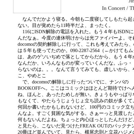
Ji
In Concert / T
なんでだかよう寝る。今朝も二度寝してしもたら起
ない。目が覚めたら11時半だよ、まったく。
116にISDN解除の電話を入れた。もう４年もISDN
んだなぁ。今度の連休明けからは光ファイバーよ。そ
docomoの契約解除しに行って、これも考えてみたら、do
は５年も使ってたのか。090-2287-2564（←かけても
は、あのゲソいぢめで落としてからだから、もう４年
なんだか、いろんなものが変っていくんだな。ふっ・
らないのは。。。なんて言うてみても、虚しいから、
こ、やめとこ
で、docomoの解除しに行ったついでに、ナンバの
BOOKOFFへ。ここはコミックはほとんど期待でけへ
ね、ほんと、あったためしが無い。きょうもやっぱり
もなくて、やたらうじょうじょ立ち読みの奴が多くて
何回か書いたかもしれないけど、100円のコミック立
んなよ。すごく貧困な気がする。さぁーっと見渡した
何もないんだよね。ちょっと内心ほっとしたんだけど
と見たら、こないだ見つけたFREAK OUTのバックナ
20冊ほど並んでいて、見たら、横尾忠則と立花ハジメ