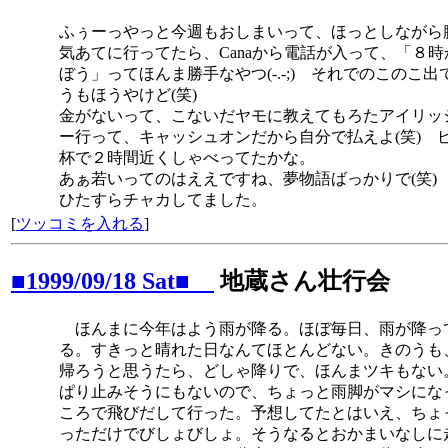
ふぅーっやっと今週もおしまいって、ほっとしながら
気あてに行ってたら、Canaから電話が入って、「８時
ぼう」ってほんま勝手なやつ(-.-;) それでのこのこ出
うもほうやけど(笑)
金がないって、こないだヤモに教えてもろたアイリッ
ー行って、キャッシュオンだから自分で払えよ(笑) 
杯で２時間近くしゃべってたかな。
あぁ若いってのはええですね、夢物語ばっかりで(笑)
ひたすらチャカしてました。
[
ツッコミを入れる
]
■1999/09/18 Sat■
地蔵さん壮行会
ほんまに今年はよう雨が降る。ほぼ毎日、雨が降っ
る。すきっと晴れた日なんてほとんどない。きのうも
帰ろうと思うたら、どしゃ降りで、ほんまツキもない
ぱり止みそうにもないので、ちょっと雨脚がマシにな
ころで飛びだして行った。予想してたとはいえ、ちょ
っただけでびしょびしょ。そうなるとおかまいなしに