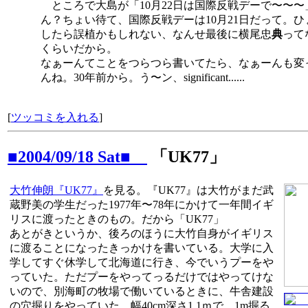
ところで大島が「10月22日は国際反戦デーで〜〜〜
ん？ちょい待て、国際反戦デーは10月21日だって。ひ
したら誤植かもしれない、なんせ最後に横尾忠
典
って
くらいだから。
なぁーんてことをつらつら書いてたら、なぁーんも変
んね。30年前から。う〜ン、significant......
[
ツッコミを入れる
]
■2004/09/18 Sat■
「UK77」
大竹伸朗『UK77』
を見る。『UK77』は大竹がまだ武
蔵野美の学生だった1977年〜78年にかけて一年間イギ
リスに渡ったときのもの。だから「UK77」
あとがきというか、後ろのほうに大竹自身がイギリス
に渡ることになったきっかけを書いている。大学に入
学してすぐ休学して北海道に行き、今でいうプーをや
っていた。ただプーをやってっるだけではやってけな
いので、別海町の牧場で働いているときに、牛舎建設
の穴掘りをやっていた。幅40cm深さ1.1ｍで、1m掘る