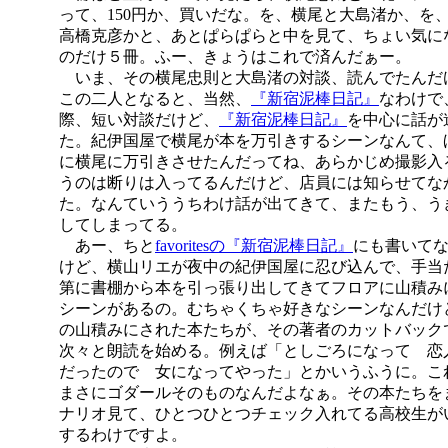
って、150円か、買いだな。を、横尾と大島渚か、を
高橋克彦かと、あとぱらぱらと中を見て、ちょい気に
のだけ５冊。ふー、きょうはこれで済んだぁー。
いま、その横尾忠則と大島渚の対談、読んでたんだ
この二人となると、当然、
『新宿泥棒日記』
なわけで
際、短い対談だけど、
『新宿泥棒日記』
を中心に話が
た。紀伊国屋で横尾が本を万引きするシーンなんて、
に横尾に万引きさせたんだってね、あらかじめ撮影入
うのは断りは入ってるんだけど、店員には知らせてな
た。なんていううちわけ話が出てきて、またもう、う
してしまってる。
あー、ちと
favoritesの『新宿泥棒日記』
にも書いて
けど、横山リエが夜中の紀伊国屋に忍び込んで、手当
第に書棚から本を引っ張り出してきてフロアに山積み
シーンがあるの。むちゃくちゃ好きなシーンなんだけ
の山積みにされた本たちが、その著者のカットバック
次々と朗読を始める。例えば「としごろになって 恋
だったので 女になってやった」とかいうふうに。こ
まさにゴダールそのものなんだよなぁ。その本たちを
ナリオ見て、ひとつひとつチェック入れてる高校生が
するわけですよ。