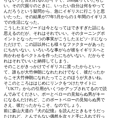
りないゾと言われるのがイヤで、26m掘っていたらし
い。その穴掘りのときに、いったい自分は何をやって
んだろうという疑問から、急にイギリスに行こうと思
いたった。その結果が77年5月からの１年間のイギリス
での生活になった。
こうしたエピソードは今となってはできすぎた話にも
思えるのだが、それはそれでいい。そのターニングポ
イントとなった一つの事実がこうしたエピソ−ドになっ
ただけで、この話以外にも様々なファクターがあった
にちがいない。いろいろな事がらが彼をイギリスへと
向かわせるベクトルを作ったにちがいない。だからそ
れはそれでいいと納得してしまう。
そのことがきっかけでイギリスに渡ったからといっ
て、誰もが大竹伸朗になれたわけでなく、彼だったか
らこそ大竹伸朗になれたってことのほうが大きいね。
そこのところははじめにリンクをつけたサイトに
『UK77』からの引用がいくつかアップされてるので読
んでみてください。ポーとベローの見知らぬ男がキー
になるんだけれど、このポートベローの見知らぬ男で
さえ、彼だったからこそ、なのでしょう。
前に森山大道の『犬の記憶』を読んだときもそうだっ
たけれど、とんでもない偶然を次々と手に入れて行っ