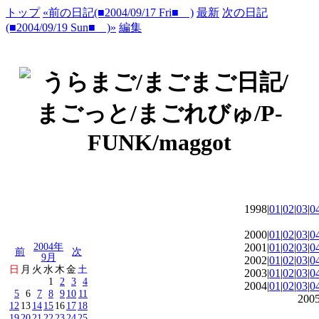
トップ
«前の日記(■2004/09/17 Fri■ )
最新
次の日記
(■2004/09/19 Sun■ )»
編集
1998|
01
|
02
|
03
|
0
2000|
01
|
02
|
03
|
0
2004年
2001|
01
|
02
|
03
|
0
前
次
9月
2002|
01
|
02
|
03
|
0
日
月
火
水
木
金
土
2003|
01
|
02
|
03
|
0
1
2
3
4
2004|
01
|
02
|
03
|
0
5
6
7
8
9
10
11
2005
12
13
14
15
16
17
18
19
20
21
22
23
24
25