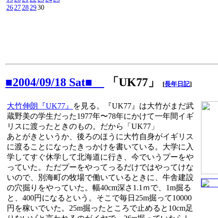
26
27
28
29
30
■2004/09/18 Sat■
「UK77」
[
長年日記
]
大竹伸朗『UK77』
を見る。『UK77』は大竹がまだ武
蔵野美の学生だった1977年〜78年にかけて一年間イギ
リスに渡ったときのもの。だから「UK77」
あとがきというか、後ろのほうに大竹自身がイギリス
に渡ることになったきっかけを書いている。大学に入
学してすぐ休学して北海道に行き、今でいうプーをや
っていた。ただプーをやってっるだけではやってけな
いので、別海町の牧場で働いているときに、牛舎建設
の穴掘りをやっていた。幅40cm深さ1.1ｍで、1m掘る
と、400円になるという。そこで毎日25m掘って10000
円を稼いでいた。25m掘ったところで止めると10cm足