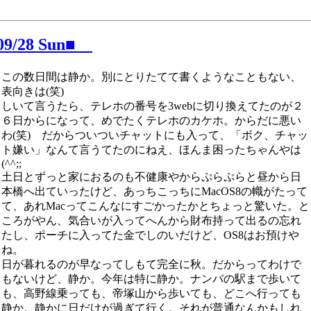
/09/28 Sun■
この数日間は静か。別にとりたてて書くようなこともない、
表向きは(笑)
しいて言うたら、テレホの番号を3webに切り換えてたのが２
６日からになって、めでたくテレホのカケホ。からだに悪い
わ(笑) だからついついチャットにも入って、「ボク、チャッ
ト嫌い」なんて言うてたのにねえ、ほんま困ったちゃんやは
(^^;;
土日とずっと家におるのも不健康やからぷらぷらと昼から日
本橋へ出ていったけど、あっちこっちにMacOS8の幟がたって
て、あれMacってこんなにすごかったかとちょっと驚いた。と
ころがやん、気合いが入ってへんから財布持って出るの忘れ
たし、ポーチに入ってた金でしのいだけど、OS8はお預けや
ね。
日が暮れるのが早なってしもて完全に秋。だからってわけで
もないけど、静か。今年は特に静か。ナンバの駅まで歩いて
も、高野線乗っても、帝塚山から歩いても、どこへ行っても
静か。静かに日だけが過ぎて行く。それが普通なんかもしれ