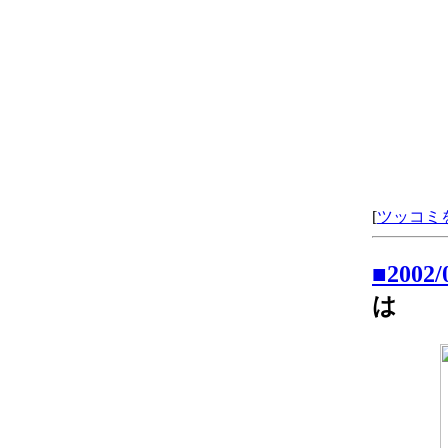
[
ツッコミ
■2002
は