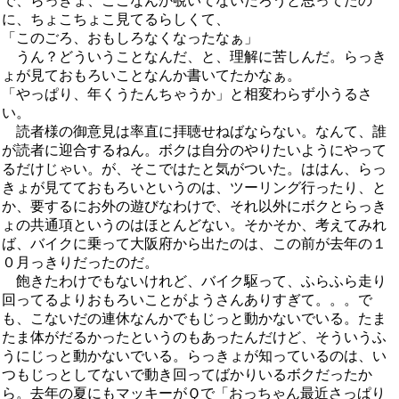
で、らっきょ、ここなんか覗いてないだろうと思ってたの
に、ちょこちょこ見てるらしくて、
「このごろ、おもしろなくなったなぁ」
うん？どういうことなんだ、と、理解に苦しんだ。らっき
ょが見ておもろいことなんか書いてたかなぁ。
「やっぱり、年くうたんちゃうか」と相変わらず小うるさ
い。
読者様の御意見は率直に拝聴せねばならない。なんて、誰
が読者に迎合するねん。ボクは自分のやりたいようにやって
るだけじゃい。が、そこではたと気がついた。ははん、らっ
きょが見てておもろいというのは、ツーリング行ったり、と
か、要するにお外の遊びなわけで、それ以外にボクとらっき
ょの共通項というのはほとんどない。そかそか、考えてみれ
ば、バイクに乗って大阪府から出たのは、この前が去年の１
０月っきりだったのだ。
飽きたわけでもないけれど、バイク駆って、ふらふら走り
回ってるよりおもろいことがようさんありすぎて。。。で
も、こないだの連休なんかでもじっと動かないでいる。たま
たま体がだるかったというのもあったんだけど、そういうふ
うにじっと動かないでいる。らっきょが知っているのは、い
つもじっとしてないで動き回ってばかりいるボクだったか
ら。去年の夏にもマッキーがＱで「おっちゃん最近さっぱり