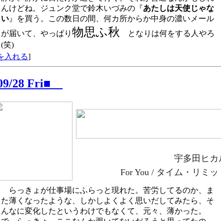
んけどね。ジュンク堂で鈴木いづみの『
あたしは天使じゃな
い
』を買う。この数日の間、何カ所からか中身の濃いメール
物思ふ秋
が届いて、やっぱり
となりは何をする人やろ
(笑)
を入れる
]
/09/28 Fri■
宇多田ヒカ
For You / タイム・リミ
らっきょが仕事場にふらっと現れた。苦労してるのか、ま
た薄くなったような、しかしよくよく思いだしてみたら、そ
んなに変化したというわけでもなくて、元々、薄かった。