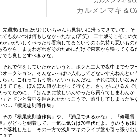
カルメンマキ＆O
カルメンマキ＆O
先週末はTon2がおじいちゃんお見舞いに帰ってきていて、そ
れでもあいつは何もしなかったなぁ(苦笑) 二十歳そこそこの
がかいがいしくべったり看病してるというのも気持ち悪いもの
あるから、まぁわざわざそのためにだけで東京から帰ってくる
けでも良しとすべきかな。
それで何をしていたかというと、ボクと二人で夜中までヤフ
のオークション。そんないっぱい入札してどないすんねんとい
くらい。これってもう勢いというもんだね。それに欲しいなぁ
思うてても、ぼんぼん値が上がって行くと、さすがにひるんで
まってたのに、「ほんまに欲しいんやったら買うてしまわんか
い」とドンと背中を押されたかっこうで、落札してしまったや
いの…『横尾忠則遺作集』
その『横尾忠則遺作集』や、『満足できるかな』、『修羅雪
姫』がどっと到着して、一気に気分は70年代だよ。きのうも浅
マキ落札したし、その一方で浅川マキのライブ盤を引っ張り出
てきて