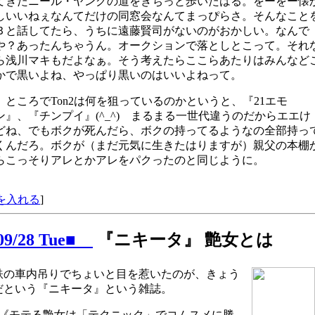
てきたニール・ヤングの道をきちっと歩いたはる。をーをー懐
しいいねぇなんてだけの同窓会なんてまっぴらさ。そんなこと
Ｂと話してたら、うちに遠藤賢司がないのがおかしい。なんで
や？あったんちゃうん。オークションで落としとこって。それ
ら浅川マキもだよなぁ。そう考えたらここらあたりはみんなど
かで黒いよね、やっぱり黒いのはいいよねって。
ところでTon2は何を狙っているのかというと、『21エモ
ン』、『チンプイ』(^_^) まるまる一世代違うのだからエエけ
どね、でもボクが死んだら、ボクの持ってるようなの全部持っ
くんだろ。ボクが（まだ元気に生きたはりますが）親父の本棚
らこっそりアレとかアレをパクったのと同じように。
を入れる
]
/09/28 Tue■
『ニキータ』 艶女とは
鉄の車内吊りでちょいと目を惹いたのが、きょう
だという『ニキータ』という雑誌。
《モテる艶女は「テクニック」でコムスメに勝