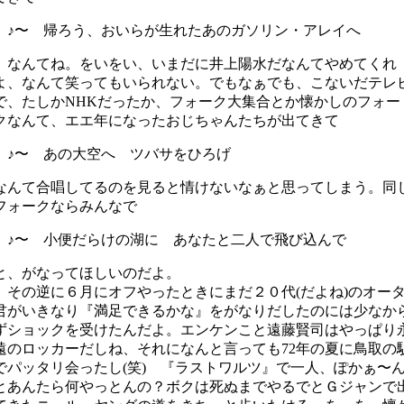
♪〜 帰ろう、おいらが生れたあのガソリン・アレイへ
なんてね。をいをい、いまだに井上陽水だなんてやめてくれ
よ、なんて笑ってもいられない。でもなぁでも、こないだテレ
で、たしかNHKだったか、フォーク大集合とか懐かしのフォー
クなんて、エエ年になったおじちゃんたちが出てきて
♪〜 あの大空へ ツバサをひろげ
なんて合唱してるのを見ると情けないなぁと思ってしまう。同
フォークならみんなで
♪〜 小便だらけの湖に あなたと二人で飛び込んで
と、がなってほしいのだよ。
その逆に６月にオフやったときにまだ２０代(だよね)のオー
君がいきなり『満足できるかな』をがなりだしたのには少なか
ずショックを受けたんだよ。エンケンこと遠藤賢司はやっぱり
遠のロッカーだしね、それになんと言っても72年の夏に鳥取の
でパッタリ会ったし(笑) 『ラストワルツ』で一人、ぽかぁ〜
とあんたら何やっとんの？ボクは死ぬまでやるでとＧジャンで