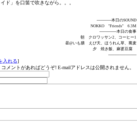
イド」を口笛で吹きながら。。。
------------本日のSOUND
NOKKO "Friends" 6.3M
--------------本日の食事
朝 クロワッサン2、コーヒー1
昼@いも膳 えび天、ほうれん草、蕎麦
夕 焼き飯、麻婆豆腐
-----------------------
を入れる
]
コメントがあればどうぞ! E-mailアドレスは公開されません。