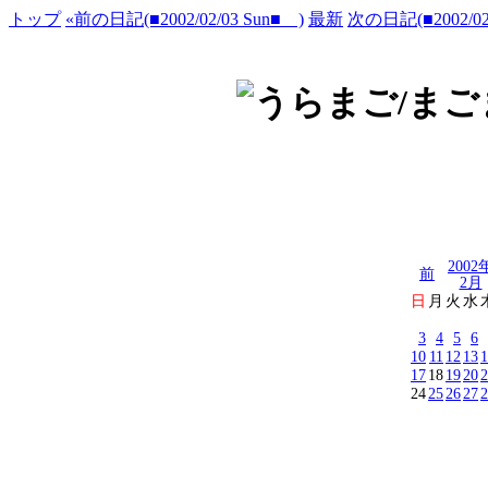
トップ
«前の日記(■2002/02/03 Sun■ )
最新
次の日記(■2002/02/
2002
前
2月
日
月
火
水
3
4
5
6
10
11
12
13
1
17
18
19
20
2
24
25
26
27
2