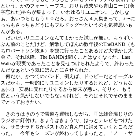
という。かのフォーリーブス。おりも政夫やら青山こーじ(漢
字忘れた)やらが集まって、いわゆるリユニオン。しかしな
ぁ、あいつらももう５０だろ。おっさん４人集まって、♪〜に
っちもさっちもどうにもブルドッグ〜というのも気持悪いも
んがある。
だいたいリユニオンなんてよかった試しが無い。もうずい
ぶん前のことだけど、解散してほんの数年後のTheBAND（も
ちロバートソン抜き）を観に行ったことあるけど大懐かし大
会で、それ以降、The BANDは聞くことはなくなった。Last
Waltzが現実であったことを見せつけられたようで、終わった
んだなぁという気にほんとにさせられた。
何だか、かつてのバンド、例えば、ドゥビーだとイーグル
スだかも、一時的にリユニオンしたりするけれど、どうもな
ぁ(-.-;) 安易に売れたりするから始末が悪い。そりゃ、もう一
度という気がしないでもないけれど、それはそれでそのまま
でとっておきたい。
きのうはきのうで雪道を運転しながら、耳は雑音混じりの
ラジオに釘付け。きょうはきょうで、はっとテレビをつけた
ら、サヨナラＦＧがポストのど真ん中に消えていくところだ
った。 今年もシーズンが終わってしまったと、「ノー・サ