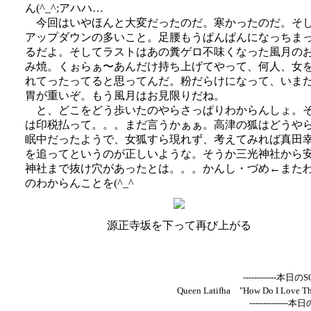
ん(^_^;アハハ…
今回はいやほんと大変だったのだ。寒かったのだ。そ
アップダウンの多いこと。足腰もうぱんぱんになっちま
るだよ。そしてラストはあの糞ゲロ不味くなった風月の
み焼。くぉらぁ〜あんだけ持ち上げてやって、何人、女
れてったってると思ってんだ。粉だらけになって、いま
胃が重いぞ。もう風月はお見限りだね。
と、どこをどう歩いたのやらさっぱりわからんしょ。
は印税払って。。。まだ言うかぁぁ。高津の狐はどうや
眠中だったようで、女狐すら現れず、考えてみれば真田
を追ってというのが正しいような。そうか三光神社から
神社まで抜け穴があったとは。。。かんし・づめ←また
のわからんことを(^_^ゞ
源正寺坂を下って再び上がる
------------本日の
Queen Latifha "How Do I Love 
--------------