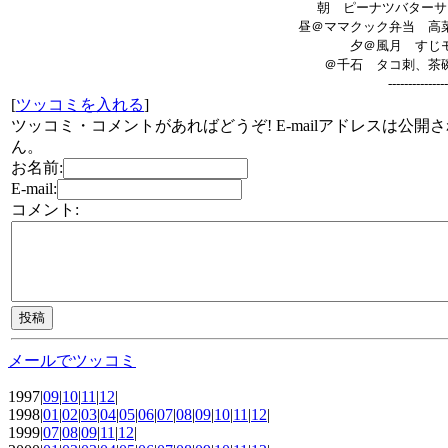
朝 ピーナツバターサ
昼＠ママクック弁当 高
夕＠風月 すじ
＠千石 タコ刺、茶
---------------
[
ツッコミを入れる
]
ツッコミ・コメントがあればどうぞ! E-mailアドレスは公開
ん。
お名前:
E-mail:
コメント:
メールでツッコミ
1997|
09
|
10
|
11
|
12
|
1998|
01
|
02
|
03
|
04
|
05
|
06
|
07
|
08
|
09
|
10
|
11
|
12
|
1999|
07
|
08
|
09
|
11
|
12
|