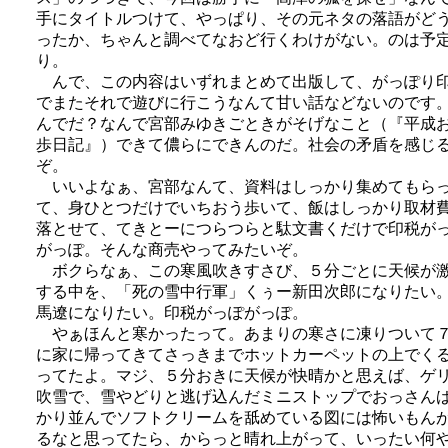
手にタイトルつけて、やっぱり、その元ネタの落語がど
ったか、ちゃんと調べてなおど行くわけがない。のは予
り。
んで、この内容はいずれまとめて出版して、がっぽり
でまたそれで遊びに行こうなんて甘い話などないのです
んでだ？なんで宮部みゆきごときがそげなこと（『平成
歩日記』）できて儂らにできんのだ。社会の矛盾を感じ
ぞ。
いいよなぁ、宮部なんて、資料はしっかり集めてもら
て、身ひとつだけでいちおう歩いて、飯はしっかり取材
落とせて、てきとーにつらつらと駄文書くだけで印税が
がっぽ。そんな商売やってみたいぞ。
ボクらなぁ、この寒風吹きすさび、５分ごとに天候が
する中を、「死の雪中行軍」くぅー新田次郎になりたい
馬遼になりたい。印税がっぽがっぽ。
やぁほんと寒かったって。あまりの寒さに凍りついて
に家に帰ってきてさっきまでホットカーペットの上でく
ってたよ。マジ、５分おきに天候が快晴かと思えば、ゲ
吹雪で、雪やどりと逃げ込んだミニストップでおっさん
かり並んでソフトクリームを舐めている図には怖いもん
るなと思ってたら、からっと晴れ上がって、いったい何