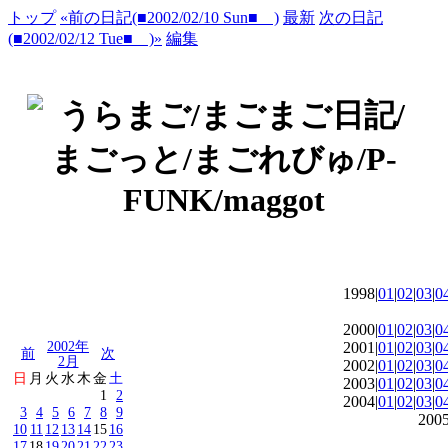
トップ
«前の日記(■2002/02/10 Sun■ )
最新
次の日記
(■2002/02/12 Tue■ )»
編集
1998|
01
|
02
|
03
|
0
2000|
01
|
02
|
03
|
0
2002年
2001|
01
|
02
|
03
|
0
前
次
2月
2002|
01
|
02
|
03
|
0
日
月
火
水
木
金
土
2003|
01
|
02
|
03
|
0
1
2
2004|
01
|
02
|
03
|
0
3
4
5
6
7
8
9
2005
10
11
12
13
14
15
16
17
18
19
20
21
22
23