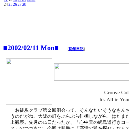
24
25
26
27
28
■2002/02/11 Mon■
[
長年日記
]
Groove Coll
It's All in Yo
お徒歩クラブ第２回例会って、そんなたいそうなもん
うのだがね、大阪の町をぶらぶら徘徊しながら、はたま
上観察。先月の15日だったか、「心中天の網島道行きコ
ス」のつづきで、今回は勝手に「高津の狐を探せ」なん