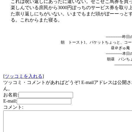
これは呪い返しにあったに違いない。せこせこ馬券を買
楽しんでいる庶民から3000円ぽっちのサービス券を取り
た祟り返しにちがいない。いまでもまだ頭がぼーーっと
る。これからまた寝る。
--------------
朝 トースト1、バケットちょっと、コー
昼＠ぎゅ庵
--------------
朝昼 パンち
---------------
[
ツッコミを入れる
]
ツッコミ・コメントがあればどうぞ! E-mailアドレスは公開
ん。
お名前:
E-mail:
コメント: