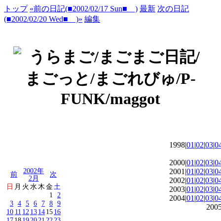
トップ
«前の日記(■2002/02/17 Sun■ )
最新
次の日記
(■2002/02/20 Wed■ )»
編集
1998|
01
|
02
|
03
|
0
2000|
01
|
02
|
03
|
0
2002年
2001|
01
|
02
|
03
|
0
前
次
2月
2002|
01
|
02
|
03
|
0
日
月
火
水
木
金
土
2003|
01
|
02
|
03
|
0
1
2
2004|
01
|
02
|
03
|
0
3
4
5
6
7
8
9
2005
10
11
12
13
14
15
16
17
18
19
20
21
22
23