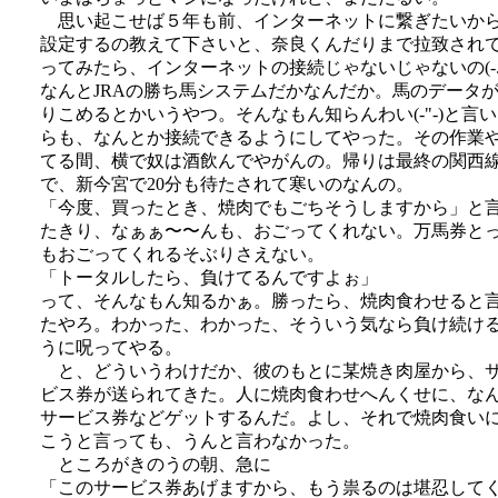
思い起こせば５年も前、インターネットに繋ぎたいか
設定するの教えて下さいと、奈良くんだりまで拉致され
ってみたら、インターネットの接続じゃないじゃないの(-.
なんとJRAの勝ち馬システムだかなんだか。馬のデータ
りこめるとかいうやつ。そんなもん知らんわい(-"-)と言
らも、なんとか接続できるようにしてやった。その作業
てる間、横で奴は酒飲んでやがんの。帰りは最終の関西
で、新今宮で20分も待たされて寒いのなんの。
「今度、買ったとき、焼肉でもごちそうしますから」と
たきり、なぁぁ〜〜んも、おごってくれない。万馬券と
もおごってくれるそぶりさえない。
「トータルしたら、負けてるんですよぉ」
って、そんなもん知るかぁ。勝ったら、焼肉食わせると
たやろ。わかった、わかった、そういう気なら負け続け
うに呪ってやる。
と、どういうわけだか、彼のもとに某焼き肉屋から、
ビス券が送られてきた。人に焼肉食わせへんくせに、な
サービス券などゲットするんだ。よし、それで焼肉食い
こうと言っても、うんと言わなかった。
ところがきのうの朝、急に
「このサービス券あげますから、もう祟るのは堪忍して