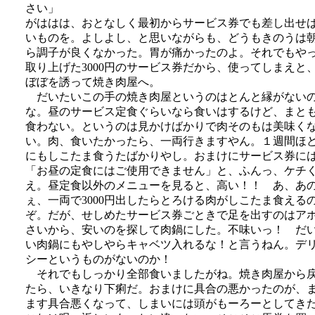
さい」
がははは、おとなしく最初からサービス券でも差し出せ
いものを。よしよし、と思いながらも、どうもきのうは
ら調子が良くなかった。胃が痛かったのよ。それでもや
取り上げた3000円のサービス券だから、使ってしまえと
ぼぼを誘って焼き肉屋へ。
だいたいこの手の焼き肉屋というのはとんと縁がない
な。昼のサービス定食ぐらいなら食いはするけど、まと
食わない。というのは見かけばかりで肉そのもは美味く
い。肉、食いたかったら、一両行きますやん。１週間ほ
にもしこたま食うたばかりやし。おまけにサービス券に
「お昼の定食にはご使用できません」と、ふんっ、ケチ
え。昼定食以外のメニューを見ると、高い！！ あ、あ
ぇ、一両で3000円出したらとろける肉がしこたま食える
ぞ。だが、せしめたサービス券ごときで足を出すのはア
さいから、安いのを探して肉鍋にした。不味いっ！ だ
い肉鍋にもやしやらキャベツ入れるな！と言うねん。デ
シーというものがないのか！
それでもしっかり全部食いましたがね。焼き肉屋から
たら、いきなり下痢だ。おまけに具合の悪かったのが、
ます具合悪くなって、しまいには頭がもーろーとしてき