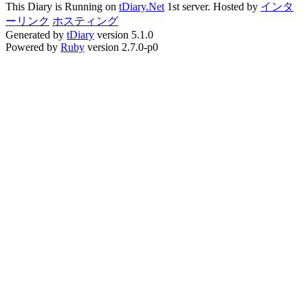
This Diary is Running on
tDiary.Net
1st server. Hosted by
インタ
ーリンク
ホスティング
Generated by
tDiary
version 5.1.0
Powered by
Ruby
version 2.7.0-p0