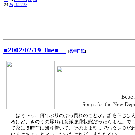
24
25
26
27
28
■2002/02/19 Tue■
[
長年日記
]
Bette
Songs for the New Depr
はぅ〜っ、何年ぶりのぶっ倒れのことか。誰も信じひ
ろけど、きのうの帰りは意識朦朧状態だったんよね。で
て家に５時前に帰り着いて、そのまま朝までパタンＱだ
いまはちょっとマシになったけれど、まだだるい。