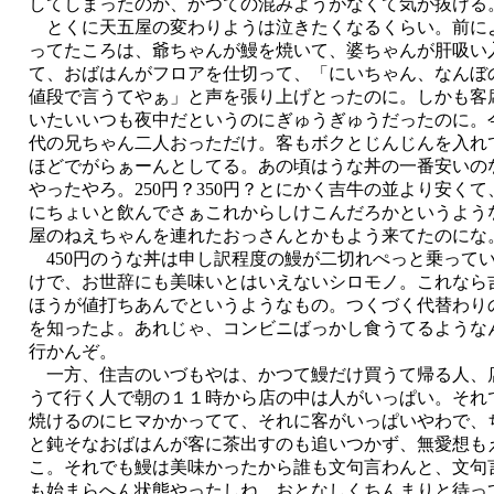
してしまったのか、かつての混みようがなくて気が抜ける
とくに天五屋の変わりようは泣きたくなるくらい。前に
ってたころは、爺ちゃんが鰻を焼いて、婆ちゃんが肝吸い
て、おばはんがフロアを仕切って、「にいちゃん、なん
値段で言うてやぁ」と声を張り上げとったのに。しかも客
いたいいつも夜中だというのにぎゅうぎゅうだったのに。今
代の兄ちゃん二人おっただけ。客もボクとじんじんを入れて
ほどでがらぁーんとしてる。あの頃はうな丼の一番安いの
やったやろ。250円？350円？とにかく吉牛の並より安くて
にちょいと飲んでさぁこれからしけこんだろかというよう
屋のねえちゃんを連れたおっさんとかもよう来てたのにな
450円のうな丼は申し訳程度の鰻が二切れぺっと乗って
けで、お世辞にも美味いとはいえないシロモノ。これなら
ほうが値打ちあんでというようなもの。つくづく代替わり
を知ったよ。あれじゃ、コンビニばっかし食うてるような
行かんぞ。
一方、住吉のいづもやは、かつて鰻だけ買うて帰る人、
うて行く人で朝の１１時から店の中は人がいっぱい。それ
焼けるのにヒマかかってて、それに客がいっぱいやわで、
と鈍そなおばはんが客に茶出すのも追いつかず、無愛想も
こ。それでも鰻は美味かったから誰も文句言わんと、文句
も始まらへん状態やったしね、おとなしくちんまりと待っ