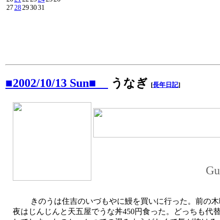
27
28
29
30
31
■2002/10/13 Sun■
うなぎ
[
長年日記
]
Gu
きのうは住吉のいづもやに鰻を買いに行った。前の木
夜はじんじんと天五屋でうな丼450円食った。どっちも代