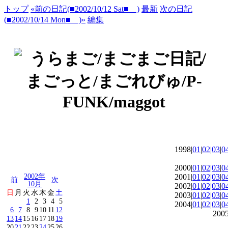
トップ
«前の日記(■2002/10/12 Sat■ )
最新
次の日記
(■2002/10/14 Mon■ )»
編集
1998|
01
|
02
|
03
|
0
2000|
01
|
02
|
03
|
0
2002年
2001|
01
|
02
|
03
|
0
前
次
10月
2002|
01
|
02
|
03
|
0
日
月
火
水
木
金
土
2003|
01
|
02
|
03
|
0
1
2
3
4
5
2004|
01
|
02
|
03
|
0
6
7
8
9
10
11
12
2005
13
14
15
16
17
18
19
20
21
22
23
24
25
26