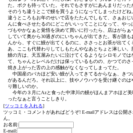
た。ボクも待っていた。それでもさすがにあんまりだった
そのうち違うとこで鰻を買うようになってしまったけどね
違うところもお年のせいで店をたたんでしもて、さぁおじ
んに食べさせたるのにどこがいいってことになって、やっ
づもやかなぁと覚悟を決めて買いに行ったら、店はがらぁ
していて奥から30過ぎのにいちゃんが出てきた。客が誰も
んから、すぐに鰻が出てくるのに、ささっとお茶が出てく
あ、ここも代替わりしてしもたんやなあとちょと淋しい。
鰻の方は、天五屋みたいに泣けてくるようなシロモノでは
て、ちゃんとレベルだけは保っているものの、かつてのさ
焼き上がった舌の上の感触がなくなってしまってた。
中国産のバカほど安い鰻が入ってきてるからなぁ、きつ
があるんだろ。それ以上に、技やノウハウを受け継ぐのは
り難しいのか。
今年の３月にAzと食った中津川の鰻がほんまアホほど美
ったなぁと言うことしきり。
[
ツッコミを入れる
]
ツッコミ・コメントがあればどうぞ! E-mailアドレスは公開
ん。
お名前:
E-mail: