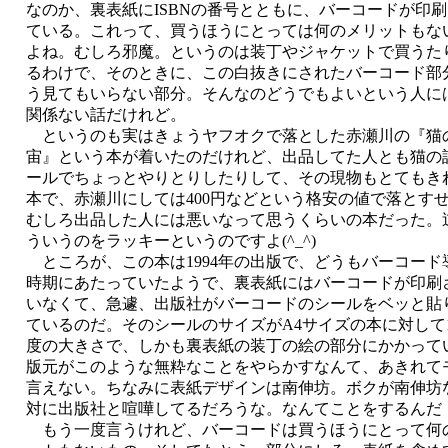
なのか、裏表紙にISBNの番号とともに、バーコードが印
ている。これって、買うほうにとっては何のメリットもな
よね。むしろ邪魔。というのは装丁やジャケットで買うた
るわけで、そのときに、この白抜きにされたバーコード部
う見てもいらない部分。そんなのどうでもよいという人に
関係ない話だけれど。
というのも実はきょうヤフオクで落とした赤瀬川の『猫
宙』という本が着いたのだけれど、出品してた人とも猫の
ールでちょっとやりとりしたりして、その現物もとてもき
本で、赤瀬川にしては400円などという格安の値で落とす
むしろ出品した人には悪いなって思うくらいの本だった。
ういうのをラッキーというのですよ(^_^)
ところが、この本は1994年の出版で、どうもバーコード
時期にあたっていたようで、裏表紙にはバーコードが印刷
いなくて、急遽、出版社がバーコードのシールをベッと貼
ているのだ。そのシールのサイズがA4サイズの本に対して1
度の大きさで、しかも裏表紙の装丁の絵の部分にかかって
版元がこのような無粋なことをやらかすなんて、あきれて
言えない。ちなみに表紙デザインは南伸坊。ボクが南伸坊
対に出版社と喧嘩してるだろうな。なんてことをするんだ
もう一度言うけれど、バーコードは買うほうにとって何