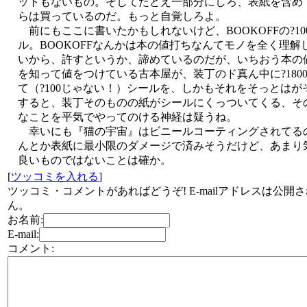
ットもないもの。そしてたとえ一部分にしろ、表紙を含め
らは買っているのだ。もっと自覚しろよ。
前にもここに書いたかもしれないけど、BOOKOFFの?10
ル。BOOKOFFなんかは本の値打ちなんてモノを全く理解
いから、許すというか、諦めているのだが、いちおう本の
を知って値をつけている古本屋が、装丁のド真ん中に?180
て（?100じゃない！）シールを、しかもそれをそっとはが
すると、装丁そのものの紙がシールにくっついてくる、そ
なことを平気でやってのける神経は疑うね。
幸いにも『猫の宇宙』はビニールコーティングされてる
んとか表紙に最小限のダメージで済みそうだけど、あまり
良いものではないことは確か。
[
ツッコミを入れる
]
ツッコミ・コメントがあればどうぞ! E-mailアドレスは公開
ん。
お名前:
E-mail:
コメント: