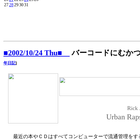
27
28
29
30
31
■2002/10/24 Thu■
バーコードにむか
年日記
]
Rick 
Urban Rap
最近の本やＣＤはすべてコンピューターで流通管理をす