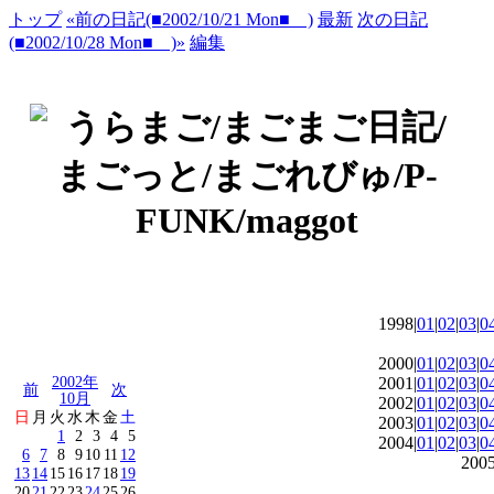
トップ
«前の日記(■2002/10/21 Mon■ )
最新
次の日記
(■2002/10/28 Mon■ )»
編集
1998|
01
|
02
|
03
|
0
2000|
01
|
02
|
03
|
0
2002年
2001|
01
|
02
|
03
|
0
前
次
10月
2002|
01
|
02
|
03
|
0
日
月
火
水
木
金
土
2003|
01
|
02
|
03
|
0
1
2
3
4
5
2004|
01
|
02
|
03
|
0
6
7
8
9
10
11
12
2005
13
14
15
16
17
18
19
20
21
22
23
24
25
26