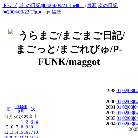
トップ
«前の日記(■2004/09/21 Tue■ )
最新
次の日記
(■2004/09/23 Thu■ )»
編集
1998|
01
|
02
|
03
|
0
2000|
01
|
02
|
03
|
0
2004年
2001|
01
|
02
|
03
|
0
前
次
9月
2002|
01
|
02
|
03
|
0
日
月
火
水
木
金
土
2003|
01
|
02
|
03
|
0
1
2
3
4
2004|
01
|
02
|
03
|
0
5
6
7
8
9
10
11
2005
12
13
14
15
16
17
18
19
20
21
22
23
24
25