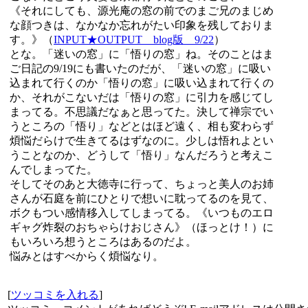
《それにしても、源光庵の窓の前でのまご兄のまじめ
な顔つきは、なかなか忘れがたい印象を残しておりま
す。》（
INPUT★OUTPUT blog版 9/22
）
とな。「迷いの窓」に「悟りの窓」ね。そのことはま
ご日記の9/19にも書いたのだが、「迷いの窓」に吸い
込まれて行くのか「悟りの窓」に吸い込まれて行くの
か、それがこないだは「悟りの窓」に引力を感じてし
まってる。不思議だなぁと思ってた。決して禅宗でい
うところの「悟り」などとはほど遠く、相も変わらず
煩悩だらけで生きてるはずなのに。少しは悟れよとい
うことなのか、どうして「悟り」なんだろうと考えこ
んでしまってた。
そしてそのあと大徳寺に行って、ちょっと美人のお姉
さんが石庭を前にひとりで想いに耽ってるのを見て、
ボクもつい感情移入してしまってる。《いつものエロ
ギャグ炸裂のおちゃらけおじさん》（ほっとけ！）に
もいろいろ想うところはあるのだよ。
悩みとはすべからく煩悩なり。
[
ツッコミを入れる
]