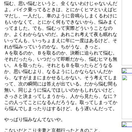
悩む、思い悩むというと、全くないわけじゃないんだ
よ。バイク乗ってるときは、とにかくヒマといえばヒ
マだし、一人だし、車のように音鳴らしまくるわけに
もいかなくて、とにかく何もできないから、悩みまく
ってました。でも、悩むって実際どういうことなの
か、よくわからないのだ。あれこれ考えて夜も眠れな
いってんも、いっちょまえに年に一度はあるけど、そ
れが悩みっていうのかな。ちがうな、きっと。
Ａを取るのか、Ｂを取るのか、決断に迫られて悩む。
それだったら、いつだって即断だから、悩むヒマも無
い。Ａを取ったら、それともＢを取ったらどうなる
か、思い悩むより、なるようにしかならないんだか
ら、なすがままにまかせるしかない。そう考えてしま
って、次の瞬間には答えが出ている。だから悩む間も
無い。同じように悩んでほしいのかもしれないけど、
さっさと決まってしまうから、人から見たら、なに？
この人ってことになるんだろうな。取ってしまってか
ら悩んでしまったりはするけど、もう遅いんだって。
やっぱり悩みなんてないや。
こないだとこり夫妻と京都行ったときのこと、