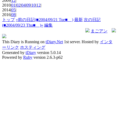
2009|
12
|
2010|
01
|
02
|
04
|
09
|
10
|
12
|
2014|
05
|
2016|
08
|
トップ
«前の日記(■2004/09/21 Tue■ )
最新
次の日記
(■2004/09/23 Thu■ )»
編集
まごアン
This Diary is Running on
tDiary.Net
1st server. Hosted by
インタ
ーリンク
ホスティング
Generated by
tDiary
version 5.0.14
Powered by
Ruby
version 2.6.3-p62